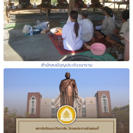
สำนักสงฆ์บุญประดับวนาราม