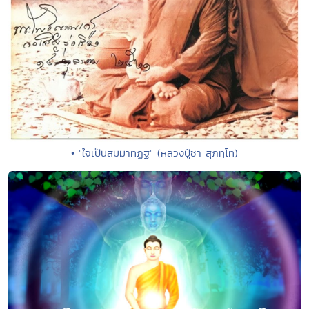
• "ใจเป็นสัมมาทิฏฐิ" (หลวงปู่ชา สุภทฺโท)