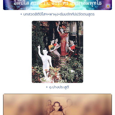
• บทสวดอิติปิโสฯ+พาหุง+ธัมมจักกัปปวัตตนสูตร
• ๑.ปางประสูติ