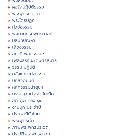
ฟังสวดมนต์
คอร์สปฏิบัติธรรม
พระพุทธศาสนา
พระไตรปิฏก
หัวข้อธรรม
พจนานุกรมพุทธศาสน์
มิลินทปัญหา
เสียงธรรม
สถานีเพลงธรรมะ
เพลงธรรมะ/ดนตรีสมาธิ
ธรรมะปฏิบัติ
คลังแสงแห่งธรรม
บทสวดมนต์
หลักธรรมนำสุขฯ
กรรมฐานประจำวันเกิด
ฮีต ๑๒ คอง ๑๔
งานบุญประจำปี
ประเพณีทั่วไทย
พระพุทธเจ้า
ภาพพระพุทธประวัติ
ประวัติพระพุทธสาวก