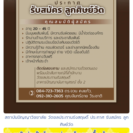
สถาบันปัญญาวิชชาลัย วัดชลประทานรังสฤษดิ์ ประกาศ รับสมัคร ลูก
ศิษย์วัด