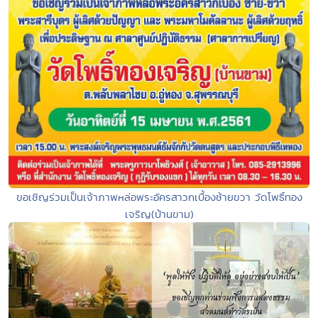
ขอเชิญร่วมเป็นเจ้าภาพหล่อพระอัครสาวกเบื้องซ้ายขวา วัดโพธิ์ทอง
เจริญ(บ้านขาม)