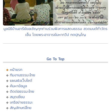
มูลนิธิบ้านอารีย์ขอเชิญทุกท่านร่วมฟังการแสดงธรรม สวดมนต์ทำวัตร
เย็น โดยพระอาจารย์มหาทวีป กตปุญโญ
Go To Top
หน้าแรก
ทีมงานธรรมะไทย
แผนผังเว็บไซต์
ค้นหาข้อมูล
ติดต่อธรรมะไทย
สมุดเยี่ยม
เครือข่ายธรรมะ
สัญลักษณ์ไทย