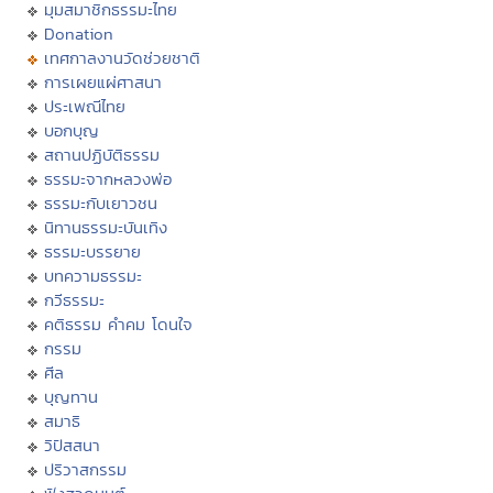
มุมสมาชิกธรรมะไทย
Donation
เทศกาลงานวัดช่วยชาติ
การเผยแผ่ศาสนา
ประเพณีไทย
บอกบุญ
สถานปฏิบัติธรรม
ธรรมะจากหลวงพ่อ
ธรรมะกับเยาวชน
นิทานธรรมะบันเทิง
ธรรมะบรรยาย
บทความธรรมะ
กวีธรรมะ
คติธรรม คำคม โดนใจ
กรรม
ศีล
บุญทาน
สมาธิ
วิปัสสนา
ปริวาสกรรม