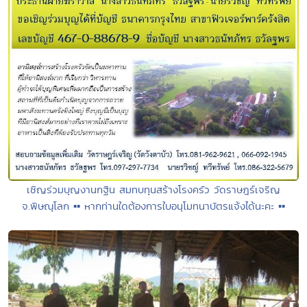
เชิญร่วมบุญงานกฐิน สมทบทุนสร้างโรงครัว วัดราษฎร์เจริญ
จ.พิษณุโลก ▪︎▪︎ หากท่านใดต้องการใบอนุโมทนาบัตรแจ้งได้นะคะ ▪︎▪︎