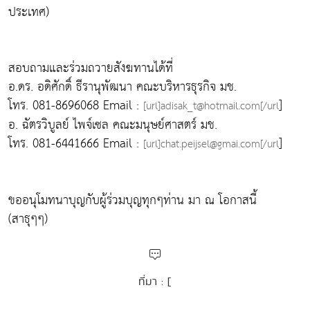
ประเทศ)
สอบถามและร่วมถวายสังฆทานได้ที่
อ.ดร. อดิศักดิ์ ธีรานุพัฒนา คณะบริหารธุรกิจ มช.
โทร. 081-8696068 Email :
]
[url]adisak_t@hotmail.com[/url
อ. ฉัตรวิบูลย์ ไพจ์เซล คณะมนุษย์ศาสตร์ มช.
โทร. 081-6441666 Email :
]
[url]chat.peijsel@gmai.com[/url
ขออนุโมทนาบุญกับผู้ร่วมบุญทุกๆท่าน มา ณ โอกาสนี้
(สาธุๆๆ)
ที่มา : [