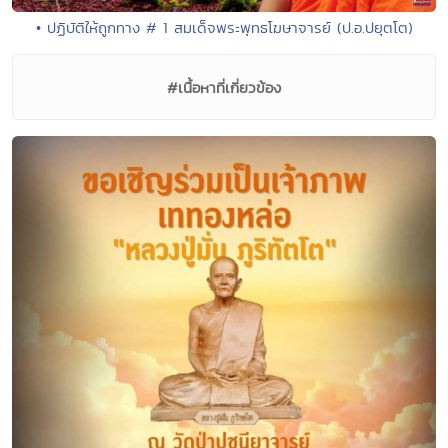
• ปฏิบัติให้ถูกทาง # 1 สมเด็จพระพุทธโฆษาจารย์ (ป.อ.ปยุตโต)
#เนื้อหาที่เกี่ยวข้อง