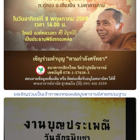
ขอเชิญร่วมเป็นเจ้าภาพเททองหล่อบูรพาจารย์สายกรรมฐาน