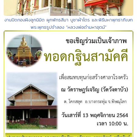
งานปิดทองฝังลูกนิมิต ผูกพัทธสีมา บูชาผ้าไตร และพิธีมหาพุทธาภิเษก
พระพุทธรูปจำลอง “หลวงพ่อดำมหาอุตม์”