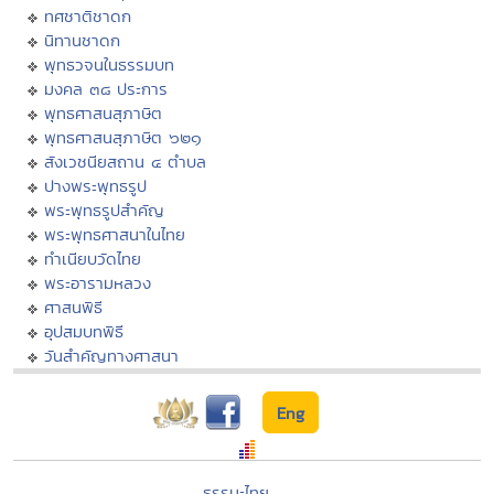
ทศชาติชาดก
นิทานชาดก
พุทธวจนในธรรมบท
มงคล ๓๘ ประการ
พุทธศาสนสุภาษิต
พุทธศาสนสุภาษิต ๖๒๑
สังเวชนียสถาน ๔ ตำบล
ปางพระพุทธรูป
พระพุทธรูปสำคัญ
พระพุทธศาสนาในไทย
ทำเนียบวัดไทย
พระอารามหลวง
ศาสนพิธี
อุปสมบทพิธี
วันสำคัญทางศาสนา
Eng
ธรรมะไทย