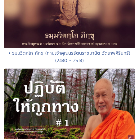
• ธมฺมวิตกฺโก ภิกขุ (ท่านเจ้าคุณนรรัตนราชมานิต วัดเทพศิรินทร์)
(2440 - 2514)