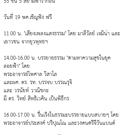
55 ชั้น 5 สยามพารากอน
วันที่ 19 พค.เชิญฟัง ฟรี
11.00 น. "เสียงเพลงแสงธรรม" โดย มาลีวัลย์ เจมิน่า และ
เยาวชน จากยุวพุทธฯ
14.00-16.00 น. บรรยายธรรม "ตามหาความสุขในยุค
ลอยฟ้า" โดย
พระอาจารย์ไพศาล วิสาโล
และผศ. ดร. รท. บรรจบ บรรณรุจิ
และ วรนัยท์ วาณิชกะ
มี ดร. วิทย์ สิทธิเวคิน เป็นพิธีกร
16.00-17.00 น. รื่นเริงในธรรมะบรรยายแบบสบายๆ โดย
พระอาจารย์ประสงค์ ปริปุณโณ และวงดนตรีจีวันแบนด์