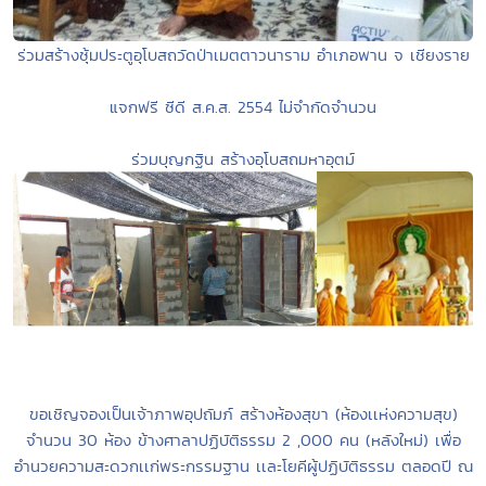
ร่วมสร้างซุ้มประตูอุโบสถวัดป่าเมตตาวนาราม อำเภอพาน จ เชียงราย
แจกฟรี ซีดี ส.ค.ส. 2554 ไม่จำกัดจำนวน
ร่วมบุญกฐิน สร้างอุโบสถมหาอุตม์
ขอเชิญจองเป็นเจ้าภาพอุปถัมภ์ สร้างห้องสุขา (ห้องเเห่งความสุข)
จำนวน 30 ห้อง ข้างศาลาปฏิบัติธรรม 2 ,000 คน (หลังใหม่) เพื่อ
อำนวยความสะดวกเเก่พระกรรมฐาน เเละโยคีผู้ปฏิบัติธรรม ตลอดปี ณ