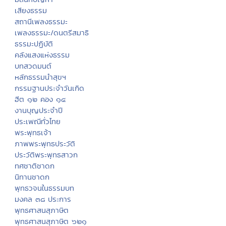
เสียงธรรม
สถานีเพลงธรรมะ
เพลงธรรมะ/ดนตรีสมาธิ
ธรรมะปฏิบัติ
คลังแสงแห่งธรรม
บทสวดมนต์
หลักธรรมนำสุขฯ
กรรมฐานประจำวันเกิด
ฮีต ๑๒ คอง ๑๔
งานบุญประจำปี
ประเพณีทั่วไทย
พระพุทธเจ้า
ภาพพระพุทธประวัติ
ประวัติพระพุทธสาวก
ทศชาติชาดก
นิทานชาดก
พุทธวจนในธรรมบท
มงคล ๓๘ ประการ
พุทธศาสนสุภาษิต
พุทธศาสนสุภาษิต ๖๒๑