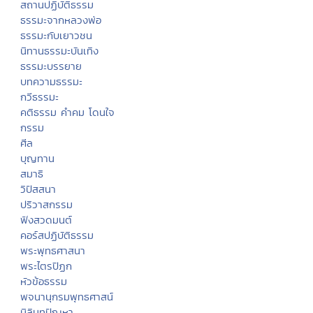
สถานปฏิบัติธรรม
ธรรมะจากหลวงพ่อ
ธรรมะกับเยาวชน
นิทานธรรมะบันเทิง
ธรรมะบรรยาย
บทความธรรมะ
กวีธรรมะ
คติธรรม คำคม โดนใจ
กรรม
ศีล
บุญทาน
สมาธิ
วิปัสสนา
ปริวาสกรรม
ฟังสวดมนต์
คอร์สปฏิบัติธรรม
พระพุทธศาสนา
พระไตรปิฏก
หัวข้อธรรม
พจนานุกรมพุทธศาสน์
มิลินทปัญหา