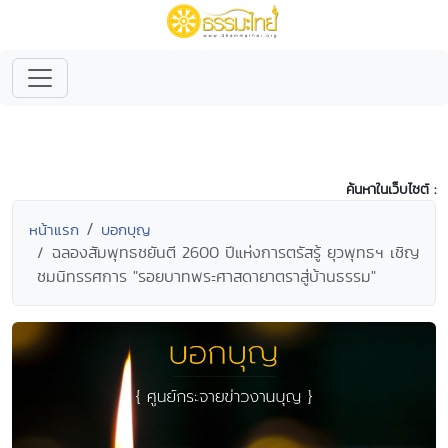
ค้นหาในเว็บไซต์ :
หน้าแรก
บอกบุญ
ฉลองสัมพุทธชยันตี 2600 ปีแห่งการตรัสรู้ ยุวพุทธฯ เชิญ
ชมนิทรรศการ "รอยบาทพระศาสดายาตราสู่บ้านธรรม"