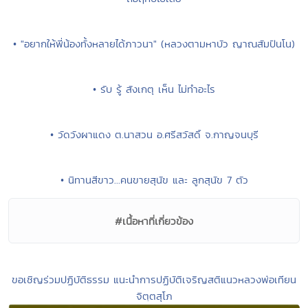
• "อยากให้พี่น้องทั้งหลายได้ภาวนา" (หลวงตามหาบัว ญาณสัมปันโน)
• รับ รู้ สังเกตุ เห็น ไม่ทำอะไร
• วัดวังผาแดง ต.นาสวน อ.ศรีสวัสดิ์ จ.กาญจนบุรี
• นิทานสีขาว...คนขายสุนัข และ ลูกสุนัข 7 ตัว
#เนื้อหาที่เกี่ยวข้อง
ขอเชิญร่วมปฏิบัติธรรม แนะนำการปฏิบัติเจริญสติแนวหลวงพ่อเทียน
จิตฺตสุโภ