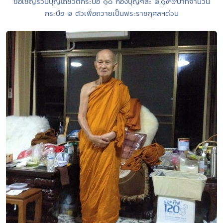
ขอเชิญร่วมบุญไถ่ชีวิตกระบือ ๑๐ กองบุญๆละ ๒,๑๙๙บาทจำนวน
กระบือ ๒ ตัวเพื่อถวายเป็นพระราชกุศลฯด่วน