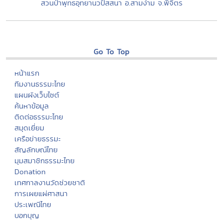
สวนป่าพุทธอุทยานวปัสสนา อ.สามง่าม จ.พิจิตร
Go To Top
หน้าแรก
ทีมงานธรรมะไทย
แผนผังเว็บไซต์
ค้นหาข้อมูล
ติดต่อธรรมะไทย
สมุดเยี่ยม
เครือข่ายธรรมะ
สัญลักษณ์ไทย
มุมสมาชิกธรรมะไทย
Donation
เทศกาลงานวัดช่วยชาติ
การเผยแผ่ศาสนา
ประเพณีไทย
บอกบุญ