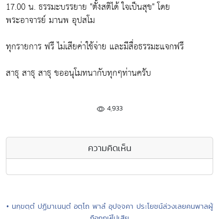
17.00 น. ธรรมะบรรยาย "ตั้งสติได้ ใจเป็นสุข" โดย
พระอาจารย์ มานพ อุปสโม
ทุกรายการ ฟรี ไม่เสียค่าใช้จ่าย และมีสื่อธรรมะแจกฟรี
สาธุ สาธุ สาธุ ขออนุโมทนากับทุกๆท่านครับ
4,933
ความคิดเห็น
• นกฺขตฺตํ ปฏิมาเนนฺตํ อตฺโถ พาลํ อุปจฺจคา ประโยชน์ล่วงเลยคนพาลผู้
ถือฤกษ์ไปเสีย