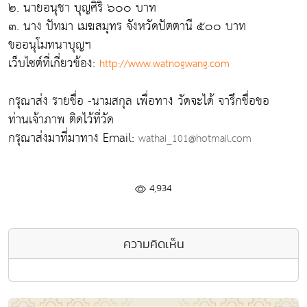
๒. นายอนุชา บุญศิริ ๖๐๐ บาท
๓. นาง ปัทมา เมฆสมุทร จังหวัดปัตตานี ๕๐๐ บาท
ขออนุโมทนาบุญฯ
เว็บไซต์ที่เกี่ยวข้อง:
http://www.watnogwang.com
กรุณาส่ง รายชื่อ -นามสกุล เพื่อทาง วัดจะได้ จารึกชื่อขอ
ท่านเจ้าภาพ ติดไว้ที่วัด
กรุณาส่งมาที่มาทาง Email:
wathai_101@hotmail.com
4,934
ความคิดเห็น