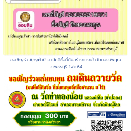
ขอเชิญร่วมบุญผ้าป่าสามัคคีซื้อที่ดินสร้างทางเข้าวัดทองนพคุณ
จ.เพชรบุรี 1พค.64