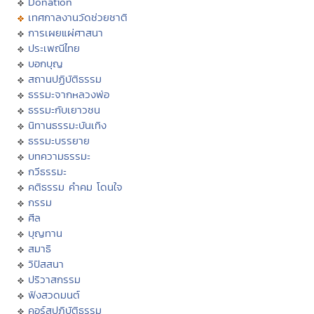
Donation
เทศกาลงานวัดช่วยชาติ
การเผยแผ่ศาสนา
ประเพณีไทย
บอกบุญ
สถานปฏิบัติธรรม
ธรรมะจากหลวงพ่อ
ธรรมะกับเยาวชน
นิทานธรรมะบันเทิง
ธรรมะบรรยาย
บทความธรรมะ
กวีธรรมะ
คติธรรม คำคม โดนใจ
กรรม
ศีล
บุญทาน
สมาธิ
วิปัสสนา
ปริวาสกรรม
ฟังสวดมนต์
คอร์สปฏิบัติธรรม