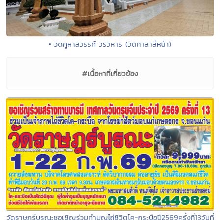
• วัดคูหาสวรรค์ วรวิหาร (วัดศาลาสี่หน้า)
#เนื้อหาที่เกี่ยวข้อง
วัดราษฏร์บูรณะชอเชิญร่วมทำบุญไถ่ชีวิตโค-กระบือปี2569ครั้งที่13วันที่