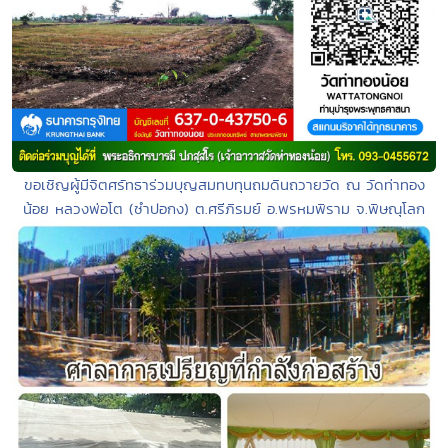
ขอเชิญผู้มีจิตศรัทธาร่วมบุญสมทบทุนถมดินถวายวัด ณ วัดท่าทอง
น้อย หลวงพ่อโต (ซำปอกง) ต.ศรีภิรมย์ อ.พรหมพิราม จ.พิษณุโลก