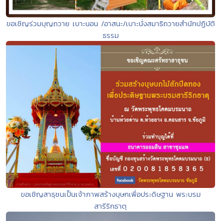
ขอเชิญร่วมบุญถวาย เบาะนอน /อาสนะ/เบาะนั่งสมาธิถวายสำนักปฏิบัติ
ธรรม
ขอเชิญสาธุชนเป็นเจ้าภาพสร้างบุษกเพื่อประดิษฐาน พระบรม
สารีริกธาตุ