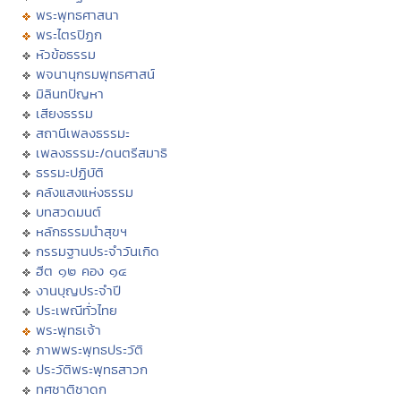
พระพุทธศาสนา
พระไตรปิฏก
หัวข้อธรรม
พจนานุกรมพุทธศาสน์
มิลินทปัญหา
เสียงธรรม
สถานีเพลงธรรมะ
เพลงธรรมะ/ดนตรีสมาธิ
ธรรมะปฏิบัติ
คลังแสงแห่งธรรม
บทสวดมนต์
หลักธรรมนำสุขฯ
กรรมฐานประจำวันเกิด
ฮีต ๑๒ คอง ๑๔
งานบุญประจำปี
ประเพณีทั่วไทย
พระพุทธเจ้า
ภาพพระพุทธประวัติ
ประวัติพระพุทธสาวก
ทศชาติชาดก