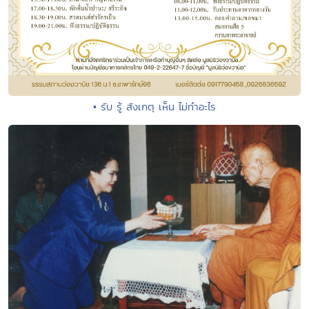
• รับ รู้ สังเกตุ เห็น ไม่ทำอะไร