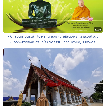
• บทสวดทำวัตรเช้า โดย คณะสงฆ์ ใน สมเด็จพระญาณวชิโรดม
(หลวงพ่อวิริยังค์ สิรินฺธโร) วัดธรรมมงคล เถาบุญนนท์วิหาร