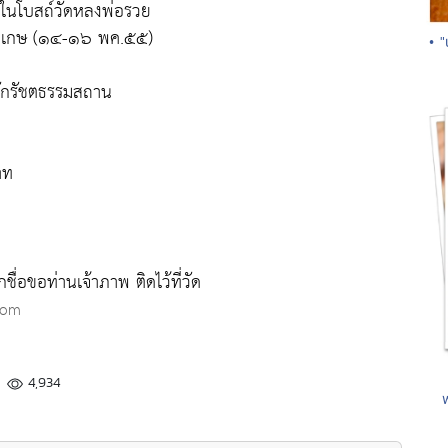
ในโบสถ์วัดหลงพ่อรวย
ีสะเกษ (๑๔-๑๖ พค.๕๕)
• "
ำนักรัชตธรรมสถาน
าท
ชื่อขอท่านเจ้าภาพ ติดไว้ที่วัด
com
4,934