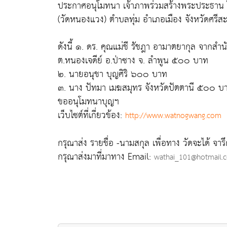
ประกาศอนุโมทนา เจ้าภาพร่วมสร้างพระประธาน 
(วัดหนองแวง) ตำบลทุ่ม อำเภอเมือง จังหวัดศร
ดังนี้ ๑. ดร. คุณแม่ชี รัชฎา อามาตยากุล จากส
ต.หนองเจดีย์ อ.ป่าซาง จ. ลำพูน ๕๐๐ บาท
๒. นายอนุชา บุญศิริ ๖๐๐ บาท
๓. นาง ปัทมา เมฆสมุทร จังหวัดปัตตานี ๕๐๐ บ
ขออนุโมทนาบุญฯ
เว็บไซต์ที่เกี่ยวข้อง:
http://www.watnogwang.com
กรุณาส่ง รายชื่อ -นามสกุล เพื่อทาง วัดจะได้ จารึก
กรุณาส่งมาที่มาทาง Email:
wathai_101@hotmail.