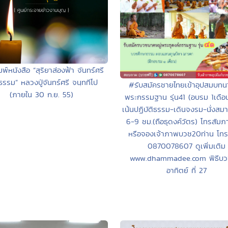
มพ์หนังสือ “สุริยาส่องฟ้า จันทร์ศรี
ธรรม” หลวงปู่จันทร์ศรี จนฺททีโป
#รับสมัครชายไทยเข้าอุปสมบทนา
(ภายใน 30 ก.ย. 55)
พระกรรมฐาน รุ่น41 (อบรม 1เดือ
เน้นปฏิบัติธรรม-เดินจงรม-นั่งสมาธ
6-9 ชม.(ถือธุดงค์วัตร) โทรสัม
หรือจองเจ้าภาพบวช20ท่าน โทร 
0870078607 ดูเพิ่มเติม
www.dhammadee.com พิธีบวช
อาทิตย์ ที่ 27