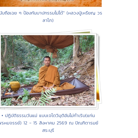
นับถือเฉย ๆ ป้องกันบาปกรรมไม่ได้" (หลวงปู่เหรียญ วร
ลาโภ)
• ปฏิบัติธรรมวันแม่ แบบเจโตวิมุติอันไม่กำเริบ(แก่น
พรหมจรรย์) 12 - 15 สิงหาคม 2569 ณ ปัณฑิตารมย์
สระบุรี