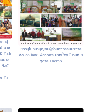
คหมู่
น) บวช
ขออนุโมทนาบุญกับผู้ร่วมกิจกรรมบริจาค
ิ วันล่ะ
สิ่งของปัจจัยเพื่อวัดพระบาทน้ำพุ ในวันที่ ๔
ภาษบวช
ตุลาคม ๒๕๖๓
/ไลน์
 วัน