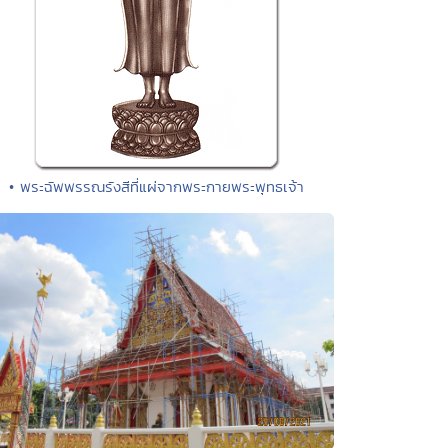
• พระฉัพพรรณรังสีที่แผ่จากพระกายพระพุทธเจ้า