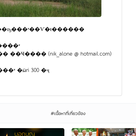
����ҧ���ʶ��Ѵ�ŧ������
����ʶ
: ��� ���ط����� ��Ҹ���� (nik_alone @ hotmail.com)
ʶ �ӹǹ 300 �ҷ
#เนื้อหาที่เกี่ยวข้อง