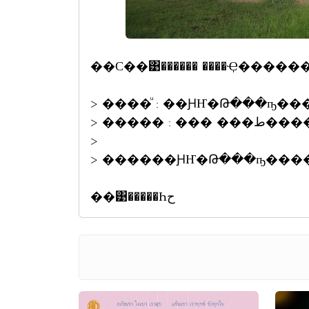
��С��͹������ ����Ҿ���
> ����ͧ : ��ԨҤ�Թ���ҧ��
> ����� 
>
> ������ԨҤ�Թ���ҧ������
��͹�����Һح