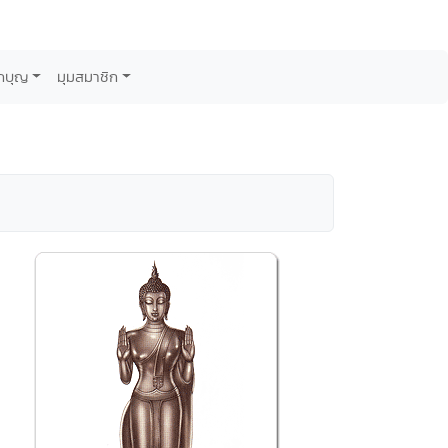
กบุญ
มุมสมาชิก