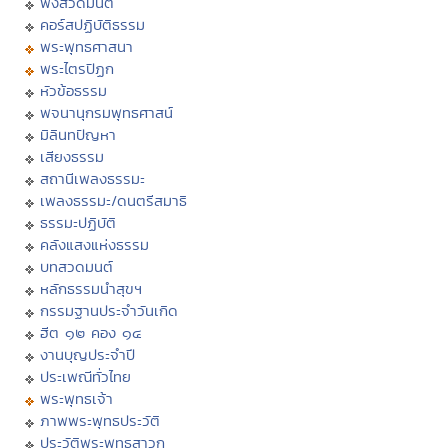
ฟังสวดมนต์
คอร์สปฏิบัติธรรม
พระพุทธศาสนา
พระไตรปิฏก
หัวข้อธรรม
พจนานุกรมพุทธศาสน์
มิลินทปัญหา
เสียงธรรม
สถานีเพลงธรรมะ
เพลงธรรมะ/ดนตรีสมาธิ
ธรรมะปฏิบัติ
คลังแสงแห่งธรรม
บทสวดมนต์
หลักธรรมนำสุขฯ
กรรมฐานประจำวันเกิด
ฮีต ๑๒ คอง ๑๔
งานบุญประจำปี
ประเพณีทั่วไทย
พระพุทธเจ้า
ภาพพระพุทธประวัติ
ประวัติพระพุทธสาวก