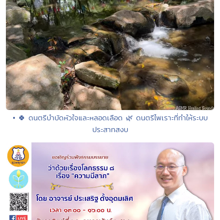
• 🍀 ดนตรีบำบัดหัวใจและหลอดเลือด 🌿 ดนตรีไพเราะที่ทำให้ระบบ
ประสาทสงบ