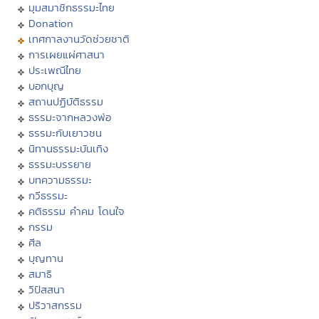
มุมสมาชิกธรรมะไทย
Donation
เทศกาลงานวัดช่วยชาติ
การเผยแผ่ศาสนา
ประเพณีไทย
บอกบุญ
สถานปฏิบัติธรรม
ธรรมะจากหลวงพ่อ
ธรรมะกับเยาวชน
นิทานธรรมะบันเทิง
ธรรมะบรรยาย
บทความธรรมะ
กวีธรรมะ
คติธรรม คำคม โดนใจ
กรรม
ศีล
บุญทาน
สมาธิ
วิปัสสนา
ปริวาสกรรม