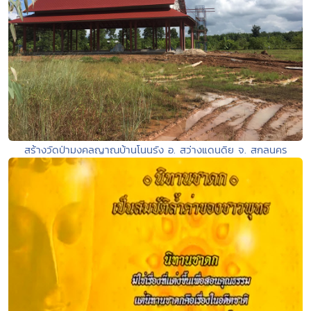
สร้างวัดป่ามงคลญาณบ้านโนนรัง อ. สว่างแดนดิย จ. สกลนคร