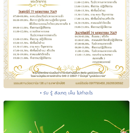
• รับ รู้ สังเกตุ เห็น ไม่ทำอะไร