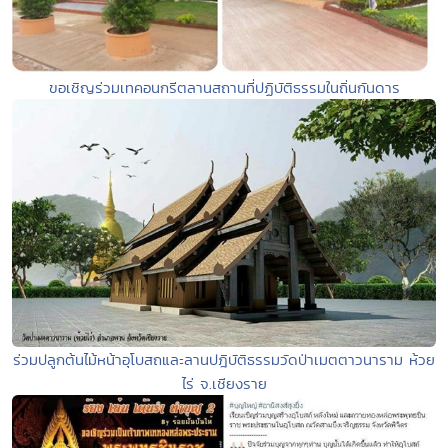
ขอเชิญร่วมเทคอนกรีตลานสถานที่ปฏิบัติธรรมในถิ่นกันดาร
ร่วมปลูกต้นไม้หน้าอุโบสถและลานปฎิบัติธรรมวัดป่าเมตตาวนาราม ห้วย
ไร่ จ.เชียงราย