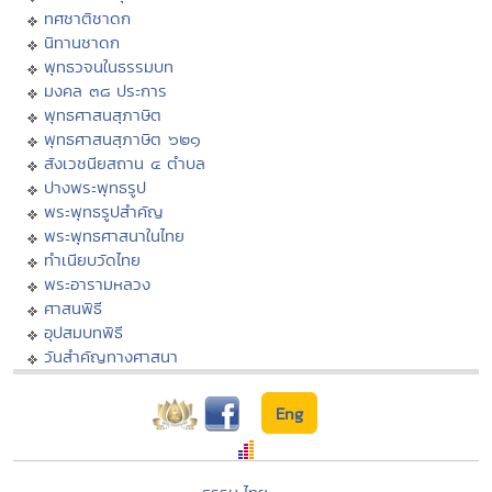
ทศชาติชาดก
นิทานชาดก
พุทธวจนในธรรมบท
มงคล ๓๘ ประการ
พุทธศาสนสุภาษิต
พุทธศาสนสุภาษิต ๖๒๑
สังเวชนียสถาน ๔ ตำบล
ปางพระพุทธรูป
พระพุทธรูปสำคัญ
พระพุทธศาสนาในไทย
ทำเนียบวัดไทย
พระอารามหลวง
ศาสนพิธี
อุปสมบทพิธี
วันสำคัญทางศาสนา
Eng