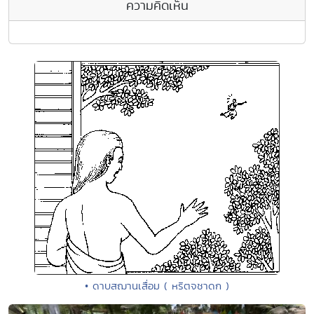
ความคิดเห็น
• ดาบสฌานเสื่อม ( หริตจชาดก )