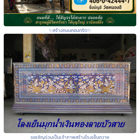
✨สร้างถนนคอนกรีต✨
ขอเชิญร่วมเป็นเจ้าภาพสร้างโรงเย็นถวาย