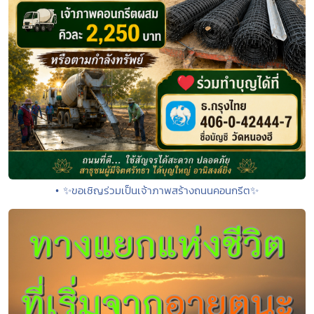
• ✨ขอเชิญร่วมเป็นเจ้าภาพสร้างถนนคอนกรีต✨