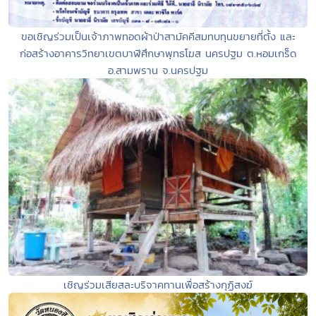
ขอเชิญร่วมเป็นเจ้าภาพทอดผ้าป่าสามัคคีสมทบทุนขยายที่ตั้ง และ
ก่อสร้างอาคารวิทยาเขตบาฬีศึกษาพุทธโฆส นครปฐม ต.หอมเกร็ด
อ.สามพราน จ.นครปฐม
เชิญร่วมเสียสละบริจาคทานเพื่อสร้างกุฏิสงฆ์