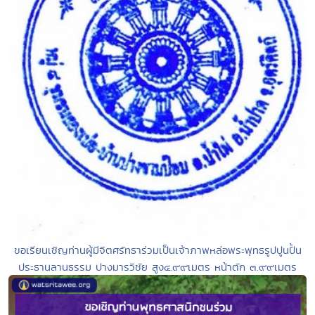
ขอเรียนเชิญท่านผู้มีจิตศรัทธาร่วมเป็นเจ้าภาพหล่อพระพุทธรูปปูนปั้น
ประธานลานธรรม ปางมารวิชัย สูง๔.๙๙เมตร หน้าตัก ๓.๙๙เมตร