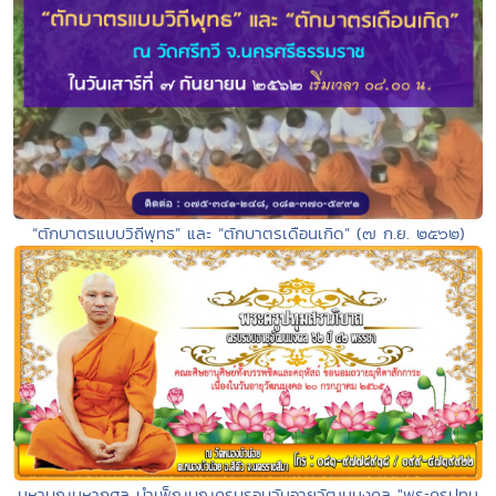
“ตักบาตรแบบวิถีพุทธ” และ “ตักบาตรเดือนเกิด” (๗ ก.ย. ๒๕๖๒)
มหาบุญมหากุศล บำเพ็ญบุญครบรอบวันอายุวัฒนมงคล "พระครูปทุม