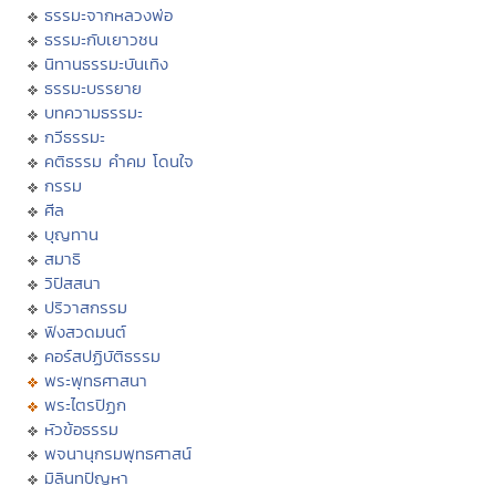
ธรรมะจากหลวงพ่อ
ธรรมะกับเยาวชน
นิทานธรรมะบันเทิง
ธรรมะบรรยาย
บทความธรรมะ
กวีธรรมะ
คติธรรม คำคม โดนใจ
กรรม
ศีล
บุญทาน
สมาธิ
วิปัสสนา
ปริวาสกรรม
ฟังสวดมนต์
คอร์สปฏิบัติธรรม
พระพุทธศาสนา
พระไตรปิฏก
หัวข้อธรรม
พจนานุกรมพุทธศาสน์
มิลินทปัญหา