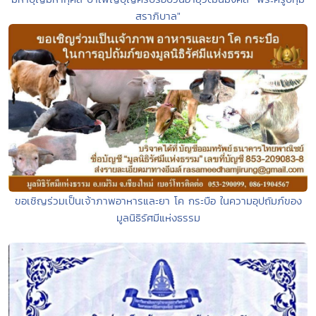
สราภิบาล"
ขอเชิญร่วมเป็นเจ้าภาพอาหารและยา โค กระบือ ในความอุปถัมภ์ของ
มูลนิธิรัศมีแห่งธรรม