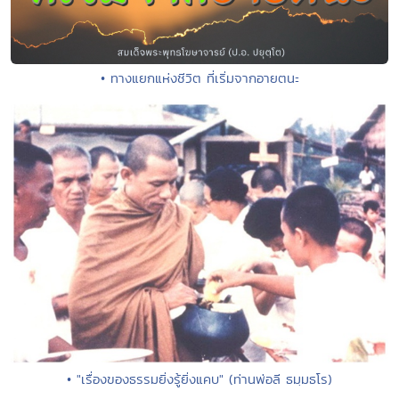
• ทางแยกแห่งชีวิต ที่เริ่มจากอายตนะ
• "เรื่องของธรรมยิ่งรู้ยิ่งแคบ" (ท่านพ่อลี ธมฺมธโร)