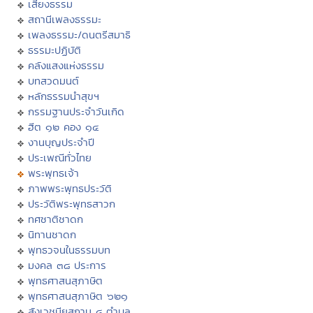
เสียงธรรม
สถานีเพลงธรรมะ
เพลงธรรมะ/ดนตรีสมาธิ
ธรรมะปฏิบัติ
คลังแสงแห่งธรรม
บทสวดมนต์
หลักธรรมนำสุขฯ
กรรมฐานประจำวันเกิด
ฮีต ๑๒ คอง ๑๔
งานบุญประจำปี
ประเพณีทั่วไทย
พระพุทธเจ้า
ภาพพระพุทธประวัติ
ประวัติพระพุทธสาวก
ทศชาติชาดก
นิทานชาดก
พุทธวจนในธรรมบท
มงคล ๓๘ ประการ
พุทธศาสนสุภาษิต
พุทธศาสนสุภาษิต ๖๒๑
สังเวชนียสถาน ๔ ตำบล