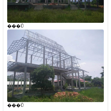
���Ṻ
���Ṻ