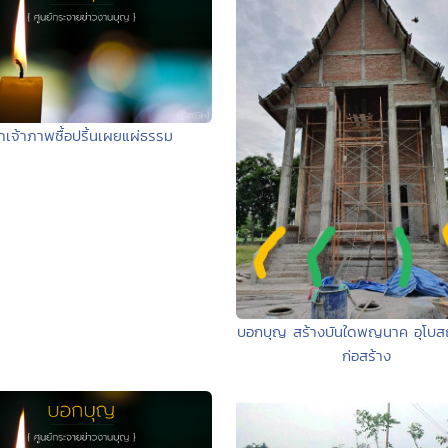
าเจ้าภาพซื้อปริ้นเผยแผ่ธรรม
บอกบุญ สร้างบันใดพญนาค อุโบสถท
ก่อสร้าง