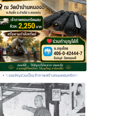
• ✨ขอเชิญร่วมเป็นเจ้าภาพสร้างถนนคอนกรีต✨