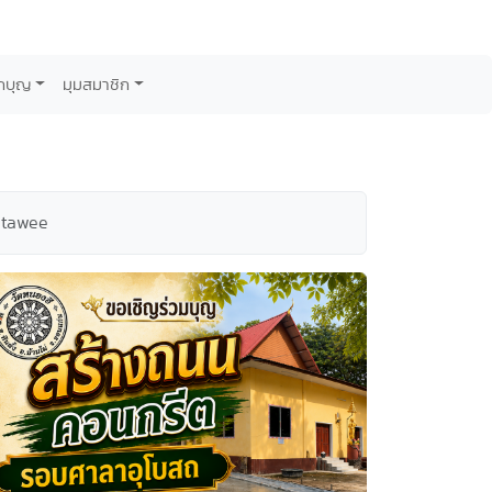
กบุญ
มุมสมาชิก
itawee