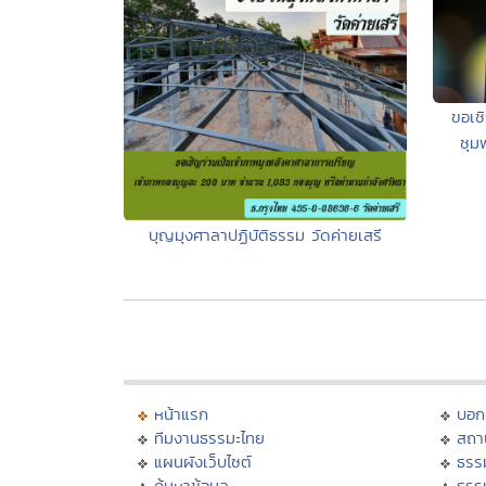
ขอเช
ชุม
บุญมุงศาลาปฏิบัติธรรม วัดค่ายเสรี
หน้าแรก
บอก
ทีมงานธรรมะไทย
สถา
แผนผังเว็บไซต์
ธรร
ค้นหาข้อมูล
ธรร