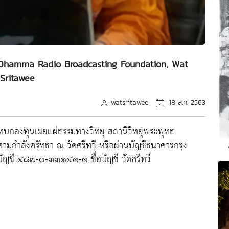
ี Dhamma Radio Broadcasting Foundation, Wat
Sritawee
watsritawee
18 ส.ค. 2563
ทบกองทุนเผยแผ่ธรรมทางวิทยุ สถานีวิทยุพระพุทธ
ามกำลังศรัทธา ณ วัดศรีทวี หรือผ่านบัญชีธนาคารกรุง
บัญชี ๔๘๗-๐-๓๓๑๔๑-๑ ชื่อบัญชี วัดศรีทวี