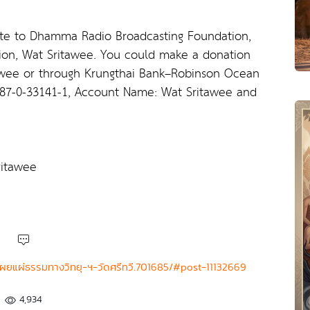
bute to Dhamma Radio Broadcasting Foundation,
ion, Wat Sritawee. You could make a donation
awee or through Krungthai Bank–Robinson Ocean
87-0-33141-1, Account Name: Wat Sritawee and
ritawee
นเผยแผ่ธรรมทางวิทยุ-ฯ-วัดศรีทวี.701685/#post-11132669
4,934