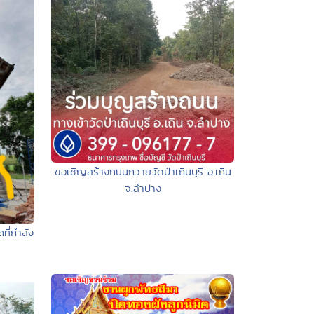
ขอเชิญสร้างถนนถวายวัดป่าเถินบุรี อ.เถิน
จ.ลำปาง
ี่กำลัง