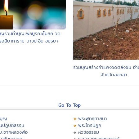
ิญร่วมทำบุญเพื่อบูรณะโบสถ์ วัด
พลนิยาการาม บางปะอิน อยุธยา
ร่วมบุญสร้างกำแพงวัดตลิ่งชัน อำ
จังหวัดสงขลา
Go To Top
บุญ
พระพุทธศาสนา
นปฏิบัติธรรม
พระไตรปิฏก
มะจากหลวงพ่อ
หัวข้อธรรม
มะกับเยาวชน
พจนานุกรมพุทธศาสน์