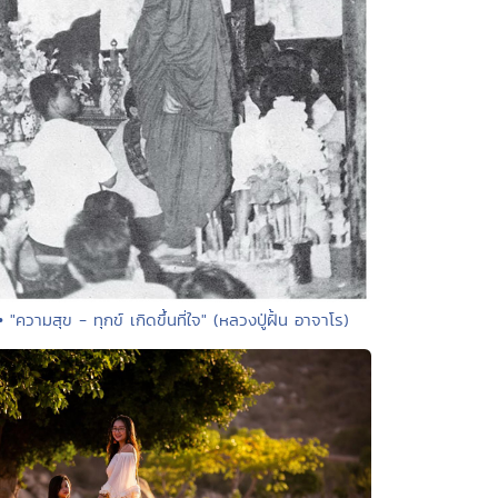
• "ความสุข - ทุกข์ เกิดขึ้นที่ใจ" (หลวงปู่ฝั้น อาจาโร)