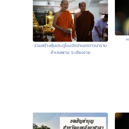
ห
ร่วมสร้างซุ้มประตูโขงวัดป่าเมตตาวนาราม
อำเภอพาน จ.เชียงราย