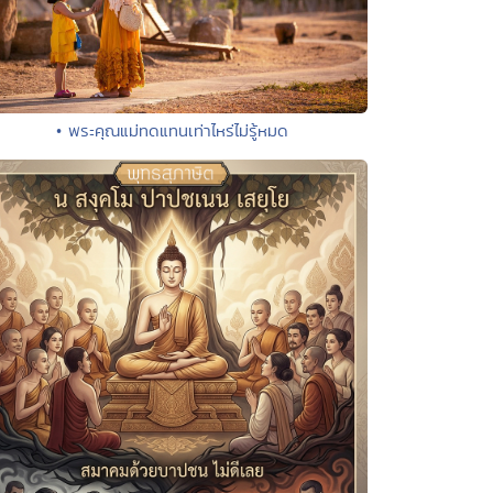
• พระคุณแม่ทดแทนเท่าไหร่ไม่รู้หมด