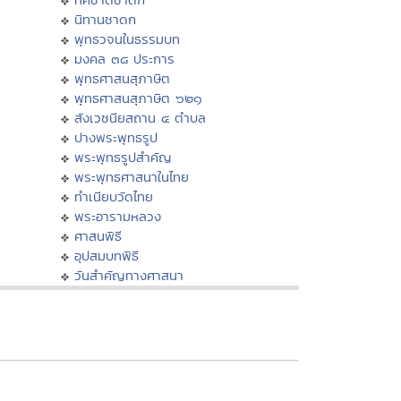
นิทานชาดก
พุทธวจนในธรรมบท
มงคล ๓๘ ประการ
พุทธศาสนสุภาษิต
พุทธศาสนสุภาษิต ๖๒๑
สังเวชนียสถาน ๔ ตำบล
ปางพระพุทธรูป
พระพุทธรูปสำคัญ
พระพุทธศาสนาในไทย
ทำเนียบวัดไทย
พระอารามหลวง
ศาสนพิธี
อุปสมบทพิธี
วันสำคัญทางศาสนา