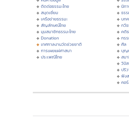
ติดต่อธรรมะไทย
นิทา
สมุดเยี่ยม
ธรร
เครือข่ายธรรมะ
บทค
สัญลักษณ์ไทย
กวี
มุมสมาชิกธรรมะไทย
คติ
Donation
กรร
เทศกาลงานวัดช่วยชาติ
ศีล
การเผยแผ่ศาสนา
บุญ
ประเพณีไทย
สมาธ
วิปั
ปริ
ฟัง
คอร์