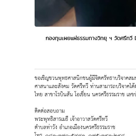
กองทุนเผยแผ่ธรรมทางวิทยุ ฯ วัดศรีทว
ขอเชิญชวนพุทธศาสนิกชนผู้มีจิตศรัทธาบริจาคสม
ศาสนาและสังคม วัดศรีทวี ท่านสามารถบริจาคได้ต
ไทย สาขาโรบินสัน โอเชี่ยน นครศรีธรรมราช เลข
ติดต่อสอบถาม
พระพุทธิสารเมธี เจ้าอาวาสวัดศรีทวี
ตำบลท่าวัง อำเภอเมืองนครศรีธรรมราช
โทร. ๐๘๑-๓๗๐-๕๙๙๑, ๐๗๕-๓๔๑-๒๔๘