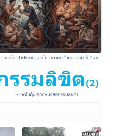
น สงฺคโม ปาปชเนน เสยฺโย สมาคมด้วยบาปชน ไม่ดีเลย
• คดไม่คุ้ม(จากหนังสือกรรมลิขิต)