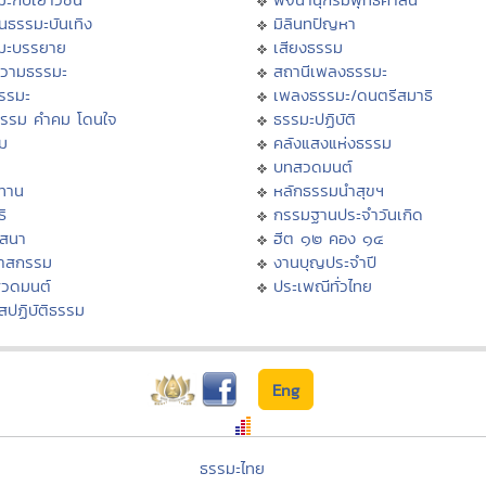
นธรรมะบันเทิง
มิลินทปัญหา
มะบรรยาย
เสียงธรรม
วามธรรมะ
สถานีเพลงธรรมะ
ธรรมะ
เพลงธรรมะ/ดนตรีสมาธิ
ธรรม คำคม โดนใจ
ธรรมะปฏิบัติ
ม
คลังแสงแห่งธรรม
บทสวดมนต์
ทาน
หลักธรรมนำสุขฯ
ิ
กรรมฐานประจำวันเกิด
สสนา
ฮีต ๑๒ คอง ๑๔
วาสกรรม
งานบุญประจำปี
สวดมนต์
ประเพณีทั่วไทย
สปฏิบัติธรรม
Eng
ธรรมะไทย