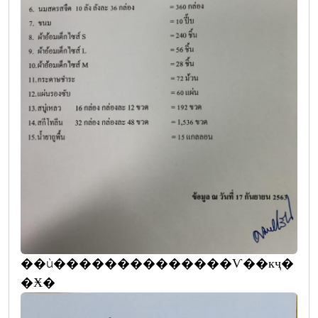
��ù��������������Ѵ��кҷ�
�Ӿ�