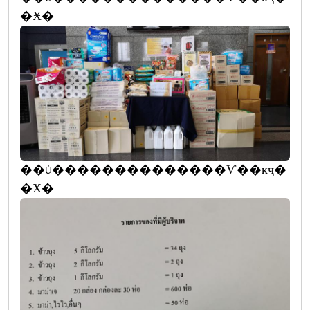
�Ӿ�
��ù��������������Ѵ��кҷ�
�Ӿ�