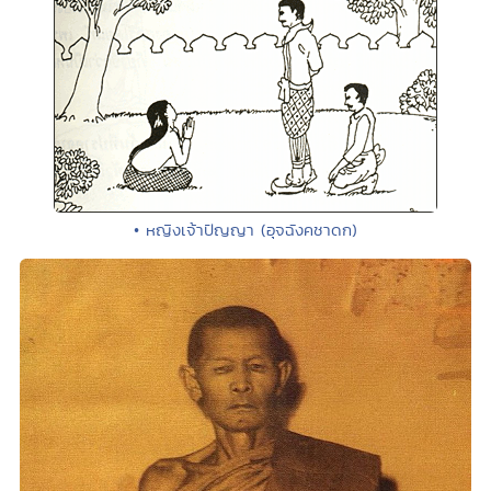
• หญิงเจ้าปัญญา (อุจฉังคชาดก)