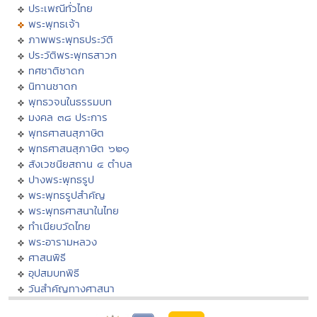
ประเพณีทั่วไทย
พระพุทธเจ้า
ภาพพระพุทธประวัติ
ประวัติพระพุทธสาวก
ทศชาติชาดก
นิทานชาดก
พุทธวจนในธรรมบท
มงคล ๓๘ ประการ
พุทธศาสนสุภาษิต
พุทธศาสนสุภาษิต ๖๒๑
สังเวชนียสถาน ๔ ตำบล
ปางพระพุทธรูป
พระพุทธรูปสำคัญ
พระพุทธศาสนาในไทย
ทำเนียบวัดไทย
พระอารามหลวง
ศาสนพิธี
อุปสมบทพิธี
วันสำคัญทางศาสนา