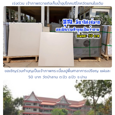
เร่งด่วน เจ้าภาพถวายถังเก็บน้ำอุปโภคบริโภควัดแทนใบเดิม
ขอเชิญร่วมทำบุญเป็นเจ้าภาพกระเบื้องปูพื้นศาลาการเปรียญ แผ่นละ
50 บาท วัดป่าลาน ต.ปัว อ.ปัว จ.น่าน