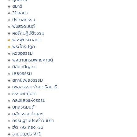
สมาธิ
วิปัสสนา
ปริวาสกรรม
ฟังสวดมนต์
คอร์สปฏิบัติธรรม
พระพุทธศาสนา
พระไตรปิฏก
หัวข้อธรรม
พจนานุกรมพุทธศาสน์
มิลินทปัญหา
เสียงธรรม
สถานีเพลงธรรมะ
เพลงธรรมะ/ดนตรีสมาธิ
ธรรมะปฏิบัติ
คลังแสงแห่งธรรม
บทสวดมนต์
หลักธรรมนำสุขฯ
กรรมฐานประจำวันเกิด
ฮีต ๑๒ คอง ๑๔
งานบุญประจำปี