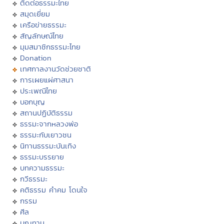
ติดต่อธรรมะไทย
สมุดเยี่ยม
เครือข่ายธรรมะ
สัญลักษณ์ไทย
มุมสมาชิกธรรมะไทย
Donation
เทศกาลงานวัดช่วยชาติ
การเผยแผ่ศาสนา
ประเพณีไทย
บอกบุญ
สถานปฏิบัติธรรม
ธรรมะจากหลวงพ่อ
ธรรมะกับเยาวชน
นิทานธรรมะบันเทิง
ธรรมะบรรยาย
บทความธรรมะ
กวีธรรมะ
คติธรรม คำคม โดนใจ
กรรม
ศีล
บุญทาน