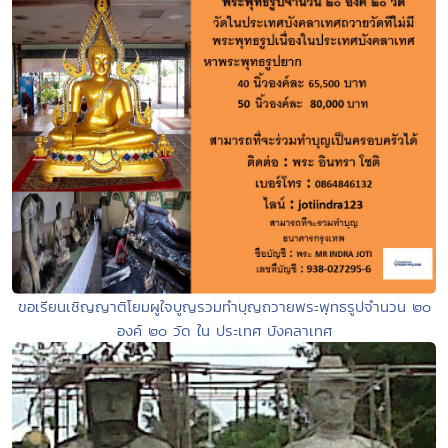
ขอเรียนเชิญญาติโยมผูใจบูญรวมทำบุญถวายพระพุทธรูปจำนวน ๒๐
องค์ ๒๐ วัด ใน ประเทศ บังคลาเทศ