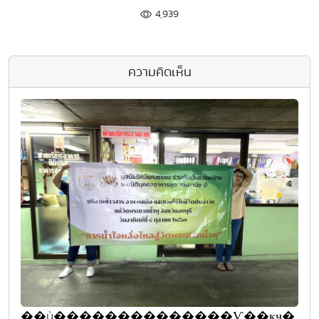
4,939
ความคิดเห็น
��ù��������������Ѵ��кҷ�