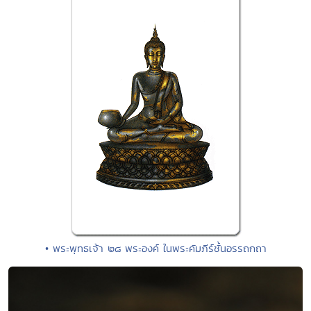
• พระพุทธเจ้า ๒๘ พระองค์ ในพระคัมภีร์ชั้นอรรถกถา