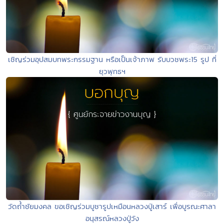
เชิญร่วมอุปสมบทพระกรรมฐาน หรือเป็นเจ้าภาพ รับบวชพระ15 รูป ที่
ยุวพุทธฯ
วัดถ้ำชัยมงคล ขอเชิญร่วมบูชารูปเหมือนหลวงปู่เสาร์ เพื่อบูรณะศาลา
อนุสรณ์หลวงปู่วัง