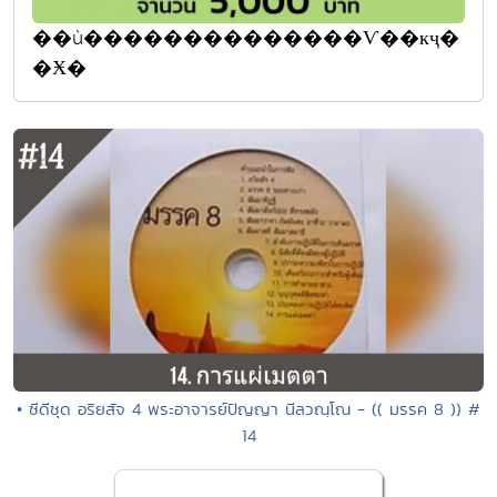
��ù��������������Ѵ��кҷ�
�Ӿ�
• ซีดีชุด อริยสัจ 4 พระอาจารย์ปัญญา นีลวณฺโณ - (( มรรค 8 )) #
14