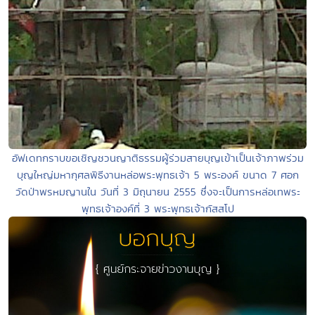
อัฟเดทกราบขอเชิญชวนญาติธรรมผู้ร่วมสายบุญเข้าเป็นเจ้าภาพร่วม
บุญใหญ่มหากุศลพิธีงานหล่อพระพุทธเจ้า 5 พระองค์ ขนาด 7 ศอก
วัดป่าพรหมญานใน วันที่ 3 มิถุนายน 2555 ซึ่งจะเป็นการหล่อเทพระ
พุทธเจ้าองค์ที่ 3 พระพุทธเจ้ากัสสโป