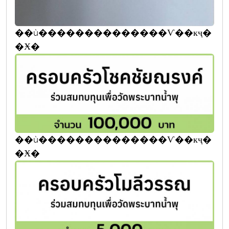
��ù��������������Ѵ��кҷ�
�Ӿ�
��ù��������������Ѵ��кҷ�
�Ӿ�