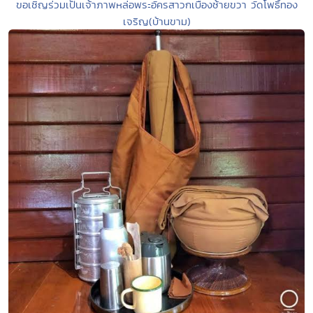
ขอเชิญร่วมเป็นเจ้าภาพหล่อพระอัครสาวกเบื้องซ้ายขวา วัดโพธิ์ทอง
เจริญ(บ้านขาม)