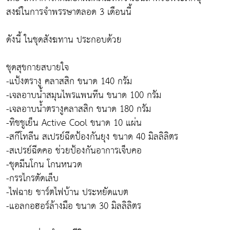
สงฆ์ในการจำพรรษาตลอด 3 เดือนนี้
ดังนี้ ในชุดสังฆทาน ประกอบด้วย
ชุดสุขกายสบายใจ
-แป้งตรางู คลาสสิก ขนาด 140 กรัม
-เจลอาบน้ำสมุนไพรแพนทีน ขนาด 100 กรัม
-เจลอาบน้ำตรางูคลาสสิก ขนาด 180 กรัม
-ทิชชูเย็น Active Cool ขนาด 10 แผ่น
-สกีโทลีน สเปรย์ฉีดป้องกันยุง ขนาด 40 มิลลิลิตร
-สเปรย์ฉีดคอ ช่วยป้องกันอาการเจ็บคอ
-ชุดมีนโกน โกนหนวด
-กรรไกรตัดเล็บ
-ไฟฉาย ชาร์ตไฟบ้าน ประหยัดแบต
-แอลกอฮอร์ล้างมือ ขนาด 30 มิลลิลิตร