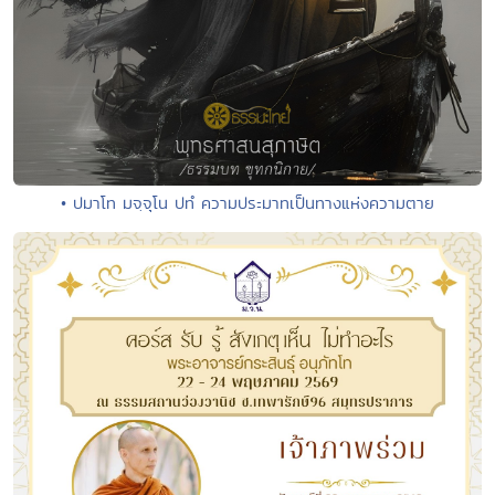
• ปมาโท มจฺจุโน ปทํ ความประมาทเป็นทางแห่งความตาย