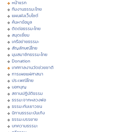
หน้าแรก
ทีมงานธรรมะไทย
แผนผังเว็บไซต์
ค้นหาข้อมูล
ติดต่อธรรมะไทย
สมุดเยี่ยม
เครือข่ายธรรมะ
สัญลักษณ์ไทย
มุมสมาชิกธรรมะไทย
Donation
เทศกาลงานวัดช่วยชาติ
การเผยแผ่ศาสนา
ประเพณีไทย
บอกบุญ
สถานปฏิบัติธรรม
ธรรมะจากหลวงพ่อ
ธรรมะกับเยาวชน
นิทานธรรมะบันเทิง
ธรรมะบรรยาย
บทความธรรมะ