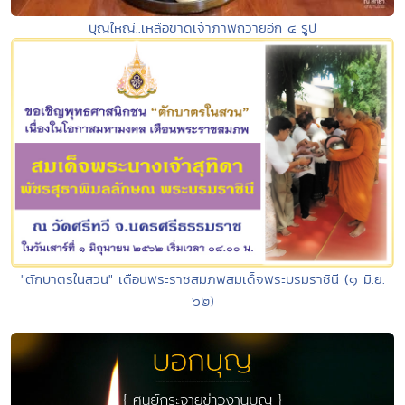
บุญใหญ่..เหลือขาดเจ้าภาพถวายอีก ๔ รูป
"ตักบาตรในสวน" เดือนพระราชสมภพสมเด็จพระบรมราชินี (๑ มิ.ย.
๖๒)