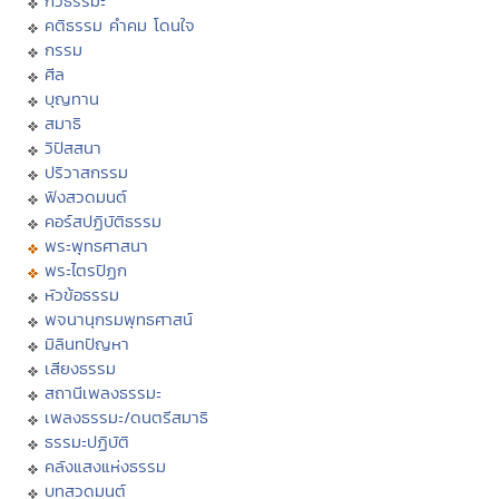
กวีธรรมะ
คติธรรม คำคม โดนใจ
กรรม
ศีล
บุญทาน
สมาธิ
วิปัสสนา
ปริวาสกรรม
ฟังสวดมนต์
คอร์สปฏิบัติธรรม
พระพุทธศาสนา
พระไตรปิฏก
หัวข้อธรรม
พจนานุกรมพุทธศาสน์
มิลินทปัญหา
เสียงธรรม
สถานีเพลงธรรมะ
เพลงธรรมะ/ดนตรีสมาธิ
ธรรมะปฏิบัติ
คลังแสงแห่งธรรม
บทสวดมนต์