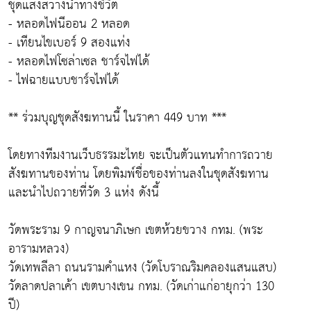
ชุดแสงสว่างนำทางชีวิต
- หลอดไฟนีออน 2 หลอด
- เทียนไขเบอร์ 9 สองแท่ง
- หลอดไฟโซล่าเซล ชาร์จไฟได้
- ไฟฉายแบบชาร์จไฟได้
** ร่วมบุญชุดสังฆทานนี้ ในราคา 449 บาท ***
โดยทางทีมงานเว็บธรรมะไทย จะเป็นตัวแทนทำการถวาย
สังฆทานของท่าน โดยพิมพ์ชื่อของท่านลงในชุดสังฆทาน
และนำไปถวายที่วัด 3 แห่ง ดังนี้
วัดพระราม 9 กาญจนาภิเษก เขตห้วยขวาง กทม. (พระ
อารามหลวง)
วัดเทพลีลา ถนนรามคำแหง (วัดโบราณริมคลองแสนแสบ)
วัดลาดปลาเค้า เขตบางเขน กทม. (วัดเก่าแก่อายุกว่า 130
ปี)