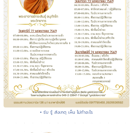
• รับ รู้ สังเกตุ เห็น ไม่ทำอะไร