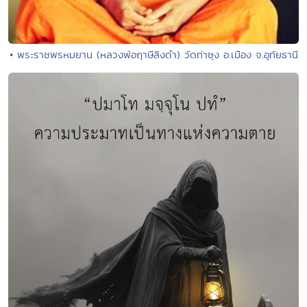
• พระราชพรหมยาน (หลวงพ่อฤาษีลิงดำ) วัดท่าซุง อ.เมือง จ.อุทัยธานี