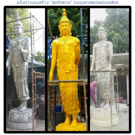
แจ้งข่าวบุญสร้าง “สุคติสถาน” (เมรุเผาศพปลอดมลพิษ)