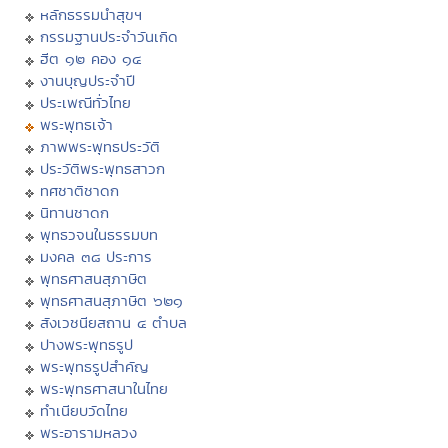
หลักธรรมนำสุขฯ
กรรมฐานประจำวันเกิด
ฮีต ๑๒ คอง ๑๔
งานบุญประจำปี
ประเพณีทั่วไทย
พระพุทธเจ้า
ภาพพระพุทธประวัติ
ประวัติพระพุทธสาวก
ทศชาติชาดก
นิทานชาดก
พุทธวจนในธรรมบท
มงคล ๓๘ ประการ
พุทธศาสนสุภาษิต
พุทธศาสนสุภาษิต ๖๒๑
สังเวชนียสถาน ๔ ตำบล
ปางพระพุทธรูป
พระพุทธรูปสำคัญ
พระพุทธศาสนาในไทย
ทำเนียบวัดไทย
พระอารามหลวง