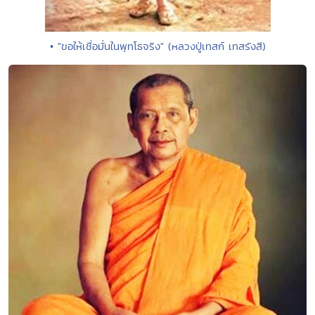
• "ขอให้เชื่อมั่นในพุทโธจริง" (หลวงปู่เทสก์ เทสรังสี)