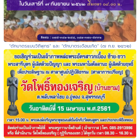
“ตักบาตรแบบวิถีพุทธ” และ “ตักบาตรเดือนเกิด” (๗ ก.ย. ๒๕๖๒)