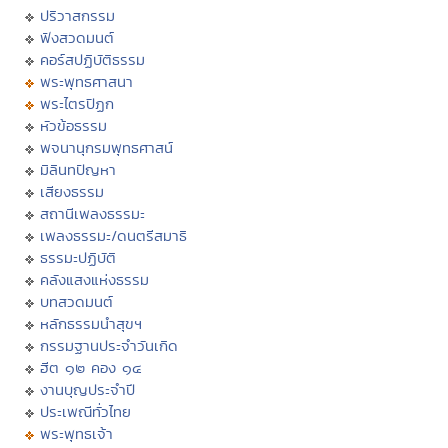
ปริวาสกรรม
ฟังสวดมนต์
คอร์สปฏิบัติธรรม
พระพุทธศาสนา
พระไตรปิฏก
หัวข้อธรรม
พจนานุกรมพุทธศาสน์
มิลินทปัญหา
เสียงธรรม
สถานีเพลงธรรมะ
เพลงธรรมะ/ดนตรีสมาธิ
ธรรมะปฏิบัติ
คลังแสงแห่งธรรม
บทสวดมนต์
หลักธรรมนำสุขฯ
กรรมฐานประจำวันเกิด
ฮีต ๑๒ คอง ๑๔
งานบุญประจำปี
ประเพณีทั่วไทย
พระพุทธเจ้า