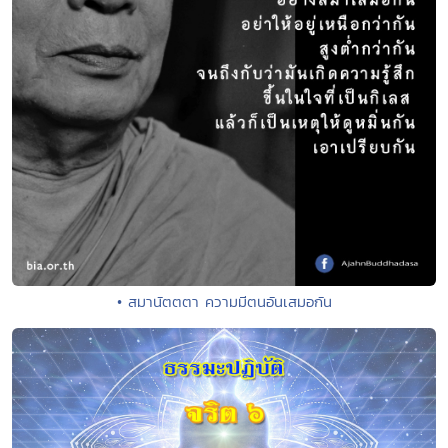
• สมานัตตตา ความมีตนอันเสมอกัน