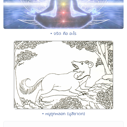
• จริต คือ อะไร
• หนูถูกหลอก (มูสิชาดก)