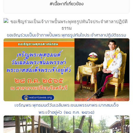
#เนื้อหาที่เกี่ยวข้อง
ขอเชิญร่วมเป็นเจ้าภาพปั้นพระพุทธรูปทันใจประจำศาลาปฏิบัติธรรม
เจริญพระพุทธมนต์วันเฉลิมพระชนมพรรษาพระบาทสมเด็จ
พระเจ้าอยู่หัว (๒๘ ก.ค. ๒๕๖๕)