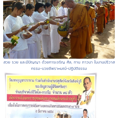
สวย รวย และมีปัญญา ด้วยการเจริญ ศีล, ทาน ภาวนา ในงานปริวาส
กรรม-บวชชีพราหมณ์-ปฏิบัติธรรม