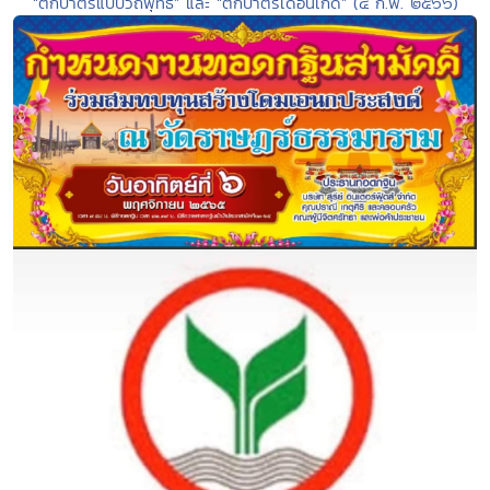
“ตักบาตรแบบวิถีพุทธ” และ “ตักบาตรเดือนเกิด” (๔ ก.พ. ๒๕๖๖)