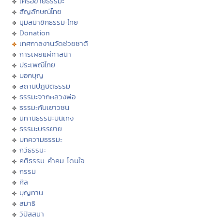
เครือข่ายธรรมะ
สัญลักษณ์ไทย
มุมสมาชิกธรรมะไทย
Donation
เทศกาลงานวัดช่วยชาติ
การเผยแผ่ศาสนา
ประเพณีไทย
บอกบุญ
สถานปฏิบัติธรรม
ธรรมะจากหลวงพ่อ
ธรรมะกับเยาวชน
นิทานธรรมะบันเทิง
ธรรมะบรรยาย
บทความธรรมะ
กวีธรรมะ
คติธรรม คำคม โดนใจ
กรรม
ศีล
บุญทาน
สมาธิ
วิปัสสนา