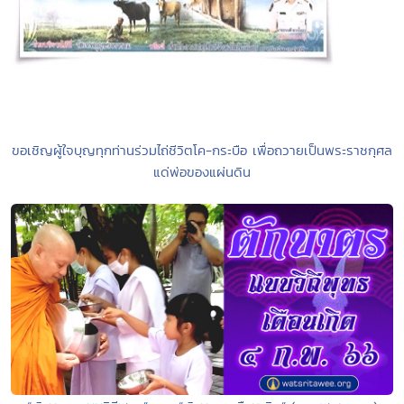
ขอเชิญผู้ใจบุญทุกท่านร่วมไถ่ชีวิตโค-กระบือ เพื่อถวายเป็นพระราชกุศล
แด่พ่อของแผ่นดิน