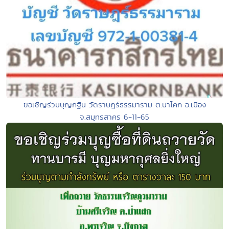
ขอเชิญร่วมบุญกฐิน วัดราษฎร์ธรรมาราม ต.นาโคก อ.เมือง
จ.สมุทรสาคร 6-11-65