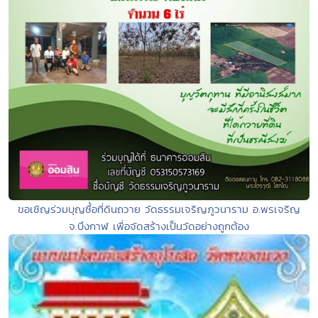
ขอเชิญร่วมบุญซื้อที่ดินถวาย วัดธรรมเจริญภูวนาราม อ.พรเจริญ
จ.บึงกาฬ เพื่อจัดสร้างเป็นวัดอย่างถูกต้อง