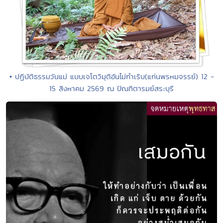
• ปฏิบัติธรรมวันแม่ แบบเจโตวิมุติอันไม่กำเริบ(แก่นพรหมจรรย์) 12 -
15 สิงหาคม 2569 ณ ปัณฑิตารมย์สระบุรี