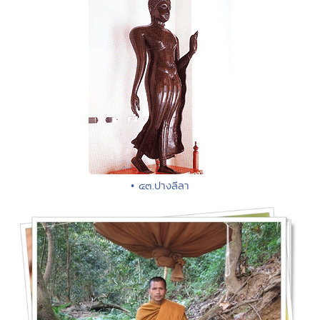
• ๔๓.ปางลีลา