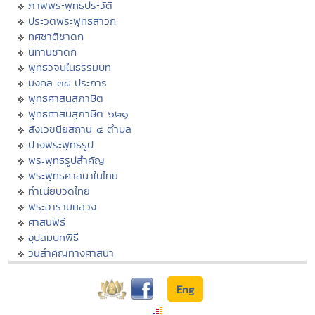
ภาพพระพุทธประวัติ
ประวัติพระพุทธสาวก
ทศชาติชาดก
นิทานชาดก
พุทธวจนในธรรมบท
มงคล ๓๘ ประการ
พุทธศาสนสุภาษิต
พุทธศาสนสุภาษิต ๖๒๑
สังเวชนียสถาน ๔ ตำบล
ปางพระพุทธรูป
พระพุทธรูปสำคัญ
พระพุทธศาสนาในไทย
ทำเนียบวัดไทย
พระอารามหลวง
ศาสนพิธี
อุปสมบทพิธี
วันสำคัญทางศาสนา
Eng