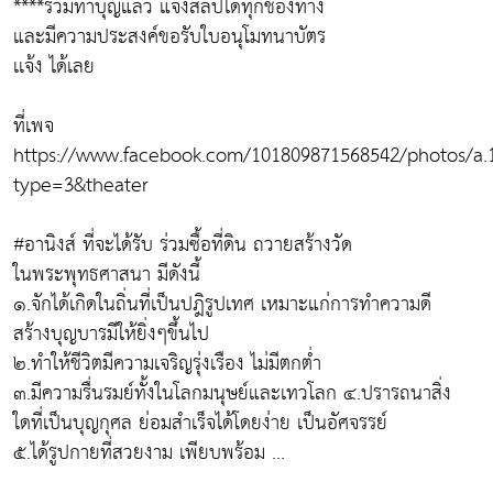
****ร่วมทำบุญแล้ว แจ้งสลิปได้ทุกช่องทาง
และมีความประสงค์ขอรับใบอนุโมทนาบัตร
เเจ้ง ได้เลย
ที่เพจ
https://www.facebook.com/101809871568542/photos/a.
type=3&theater
#อานิงส์ ที่จะได้รับ ร่วมซื้อที่ดิน ถวายสร้างวัด
ในพระพุทธศาสนา มีดังนี้
๑.จักได้เกิดในถิ่นที่เป็นปฎิรูปเทศ เหมาะแก่การทำความดี
สร้างบุญบารมีให้ยิ่งๆขึ้นไป
๒.ทำให้ชีวิตมีความเจริญรุ่งเรือง ไม่มีตกต่ำ
๓.มีความรื่นรมย์ทั้งในโลกมนุษย์และเทวโลก ๔.ปรารถนาสิ่ง
ใดที่เป็นบุญกุศล ย่อมสำเร็จได้โดยง่าย เป็นอัศจรรย์
๕.ได้รูปกายที่สวยงาม เพียบพร้อม ...