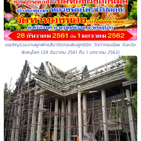
ขอเชิญร่วมงานผูกพัทธสีมาปิดทองฝังลูกนิมิต วัดท่าทองน้อย จังหวัด
พิษณุโลก (28 ธันวาคม 2561 ถึง 1 มกราคม 2562)