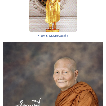
• ๑๖.ปางจงกรมแก้ว