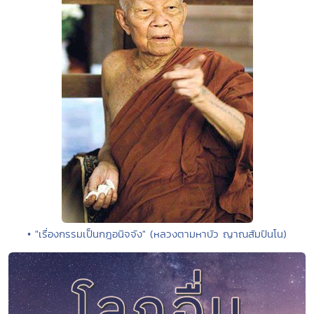
• "เรื่องกรรมเป็นกฎอนิจจัง" (หลวงตามหาบัว ญาณสัมปันโน)