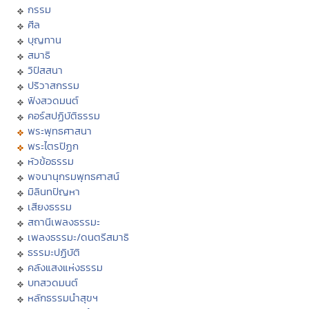
กรรม
ศีล
บุญทาน
สมาธิ
วิปัสสนา
ปริวาสกรรม
ฟังสวดมนต์
คอร์สปฏิบัติธรรม
พระพุทธศาสนา
พระไตรปิฏก
หัวข้อธรรม
พจนานุกรมพุทธศาสน์
มิลินทปัญหา
เสียงธรรม
สถานีเพลงธรรมะ
เพลงธรรมะ/ดนตรีสมาธิ
ธรรมะปฏิบัติ
คลังแสงแห่งธรรม
บทสวดมนต์
หลักธรรมนำสุขฯ