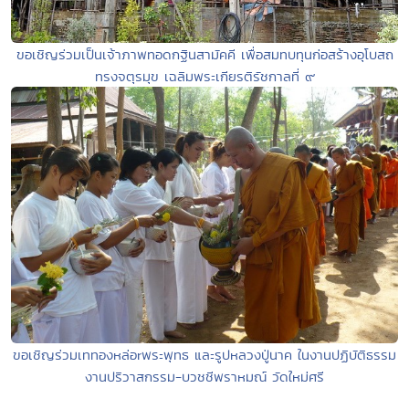
ขอเชิญร่วมเป็นเจ้าภาพทอดกฐินสามัคคี เพื่อสมทบทุนก่อสร้างอุโบสถ
ทรงจตุรมุข เฉลิมพระเกียรติรัชกาลที่ ๙
ขอเชิญร่วมเททองหล่อrพระพุทธ และรูปหลวงปู่นาค ในงานปฏิบัติธรรม
งานปริวาสกรรม-บวชชีพราหมณ์ วัดใหม่ศรี