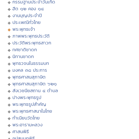
กรรมฐานประจำวันเกิด
ฮีต ๑๒ คอง ๑๔
งานบุญประจำปี
ประเพณีทั่วไทย
พระพุทธเจ้า
ภาพพระพุทธประวัติ
ประวัติพระพุทธสาวก
ทศชาติชาดก
นิทานชาดก
พุทธวจนในธรรมบท
มงคล ๓๘ ประการ
พุทธศาสนสุภาษิต
พุทธศาสนสุภาษิต ๖๒๑
สังเวชนียสถาน ๔ ตำบล
ปางพระพุทธรูป
พระพุทธรูปสำคัญ
พระพุทธศาสนาในไทย
ทำเนียบวัดไทย
พระอารามหลวง
ศาสนพิธี
อุปสมบทพิธี