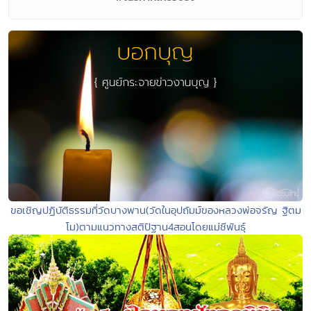
ขอเชิญปฏิบัติธรรมที่วัดบางพาน(วัดในอุปถัมม์ของหลวงพ่อจรัญ ฐิตม
โม)ตามแนวทางสติปัฐาน4สอนโดยแม่ชีพันธุ์