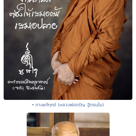
• ทางแก้ทุกข์ (หลวงพ่อจรัญ ฐิตธมฺโม)