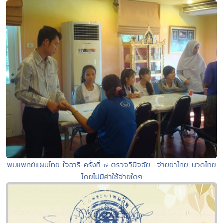
พบแพทย์แผนไทย ใจอารี ครั้งที่ ๔ ตรวจวินิจฉัย -จ่ายยาไทย-นวดไทย
โดยไม่มีค่าใช้จ่ายใดๆ