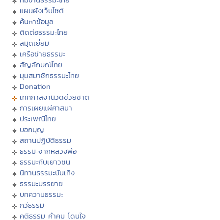
แผนผังเว็บไซต์
ค้นหาข้อมูล
ติดต่อธรรมะไทย
สมุดเยี่ยม
เครือข่ายธรรมะ
สัญลักษณ์ไทย
มุมสมาชิกธรรมะไทย
Donation
เทศกาลงานวัดช่วยชาติ
การเผยแผ่ศาสนา
ประเพณีไทย
บอกบุญ
สถานปฏิบัติธรรม
ธรรมะจากหลวงพ่อ
ธรรมะกับเยาวชน
นิทานธรรมะบันเทิง
ธรรมะบรรยาย
บทความธรรมะ
กวีธรรมะ
คติธรรม คำคม โดนใจ