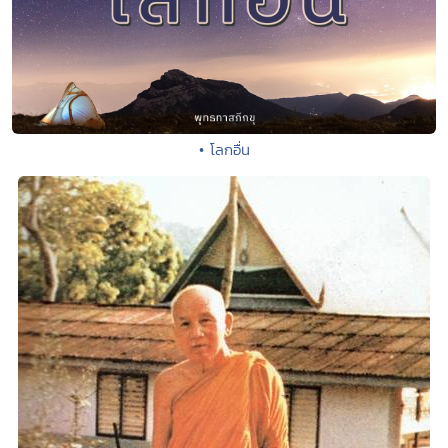
• โลกอื่น