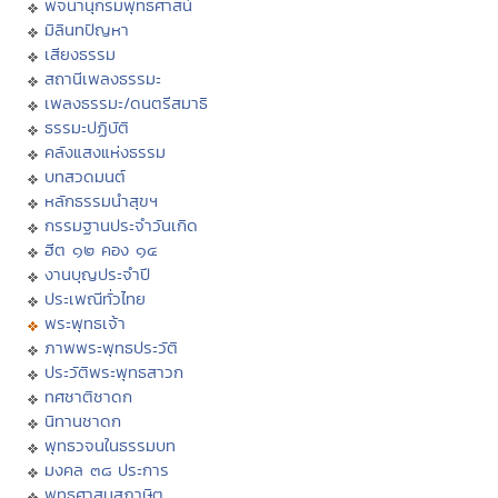
พจนานุกรมพุทธศาสน์
มิลินทปัญหา
เสียงธรรม
สถานีเพลงธรรมะ
เพลงธรรมะ/ดนตรีสมาธิ
ธรรมะปฏิบัติ
คลังแสงแห่งธรรม
บทสวดมนต์
หลักธรรมนำสุขฯ
กรรมฐานประจำวันเกิด
ฮีต ๑๒ คอง ๑๔
งานบุญประจำปี
ประเพณีทั่วไทย
พระพุทธเจ้า
ภาพพระพุทธประวัติ
ประวัติพระพุทธสาวก
ทศชาติชาดก
นิทานชาดก
พุทธวจนในธรรมบท
มงคล ๓๘ ประการ
พุทธศาสนสุภาษิต