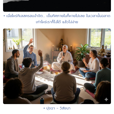
• เมื่อไหร่กิเลสครอบงำจิต... เข็มทิศภายในก็หายไปเลย ในเวลานั้นฉลาด
เท่าไหร่เราก็โง่ได้ แล้วโง่ง่าย
• ปุจฉา - วิสัชนา