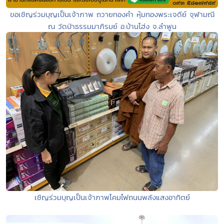
ขอเชิญร่วมบุญเป็นเจ้าภาพ ถวายทองคำ หุ้มทองพระเจดีย์ จุฬามณี
ณ วัดป่าธรรมมาภิรมย์ อ.บ้านโฮ่ง จ.ลำพูน
เชิญร่วมบุญเป็นเจ้าภาพโคมไฟถนนพลังแสงอาทิตย์