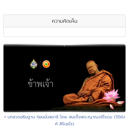
ความคิดเห็น
• บทสวดอธิษฐาน ก่อนนั่งสมาธิ โดย สมเด็จพระญาณวชิโรดม (วิริยัง
ค์ สิรินฺธโร)