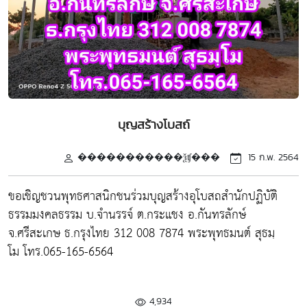
บุญสร้างโบสถ์
�����������ѯʧ���
15 ก.พ. 2564
ขอเชิญชวนพุทธศาสนิกชนร่วมบุญสร้างอุโบสถสำนักปฏิบัติ
ธรรมมงคลธรรม บ.จำนรรจ์ ต.กระแชง อ.กันทรลักษ์
จ.ศรีสะเกษ ธ.กรุงไทย 312 008 7874 พระพุทธมนต์ สุธมฺ
โม โทร.065-165-6564
4,934