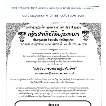
ขอเชิญร่วมทอดผ้าป่า สร้างอุโบสถมหาอุตม์