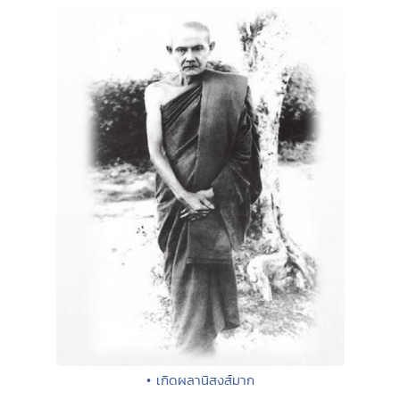
• เกิดผลานิสงส์มาก