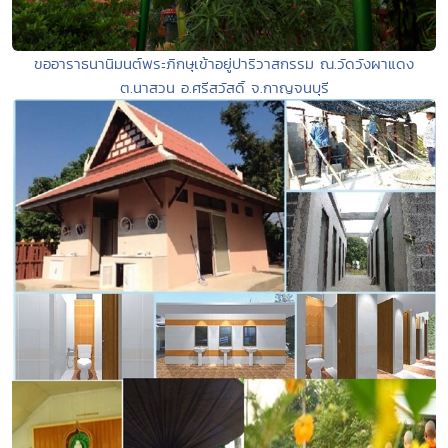
ขออาราธนานิมนต์พระภิกษุเข้าอยู่ปาริวาสกรรม ณ.วัดวังผาแดง
ต.นาสวน อ.ศรีสวัสดิ์ จ.กาญจนบุรี