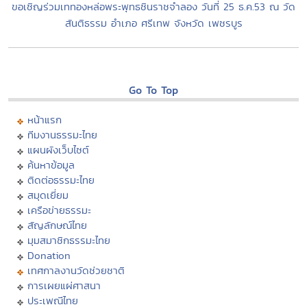
ขอเชิญร่วมเททองหล่อพระพุทธชินราชจำลอง วันที่ 25 ธ.ค.53 ณ วัด
สันติธรรม อำเภอ ศรีเทพ จังหวัด เพชรบูร
Go To Top
หน้าแรก
ทีมงานธรรมะไทย
แผนผังเว็บไซต์
ค้นหาข้อมูล
ติดต่อธรรมะไทย
สมุดเยี่ยม
เครือข่ายธรรมะ
สัญลักษณ์ไทย
มุมสมาชิกธรรมะไทย
Donation
เทศกาลงานวัดช่วยชาติ
การเผยแผ่ศาสนา
ประเพณีไทย