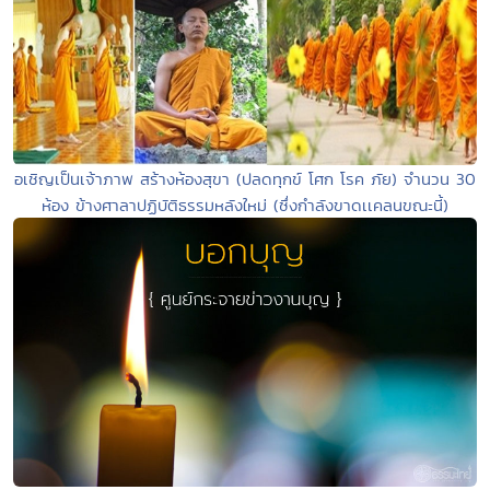
อเชิญเป็นเจ้าภาพ สร้างห้องสุขา (ปลดทุกข์ โศก โรค ภัย) จำนวน 30
ห้อง ข้างศาลาปฏิบัติธรรมหลังใหม่ (ซึ่งกำลังขาดเเคลนขณะนี้)