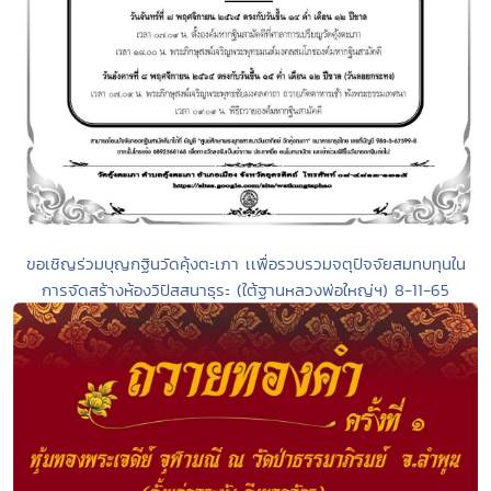
ขอเชิญร่วมบุญกฐินวัดคุ้งตะเภา เเพื่อรวบรวมจตุปัจจัยสมทบทุนใน
การจัดสร้างห้องวิปัสสนาธุระ (ใต้ฐานหลวงพ่อใหญ่ฯ) 8-11-65