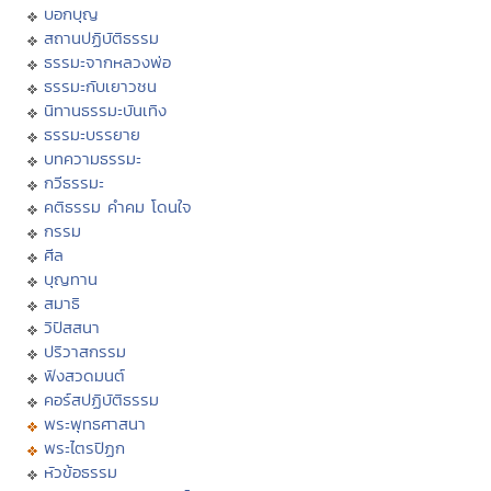
บอกบุญ
สถานปฏิบัติธรรม
ธรรมะจากหลวงพ่อ
ธรรมะกับเยาวชน
นิทานธรรมะบันเทิง
ธรรมะบรรยาย
บทความธรรมะ
กวีธรรมะ
คติธรรม คำคม โดนใจ
กรรม
ศีล
บุญทาน
สมาธิ
วิปัสสนา
ปริวาสกรรม
ฟังสวดมนต์
คอร์สปฏิบัติธรรม
พระพุทธศาสนา
พระไตรปิฏก
หัวข้อธรรม