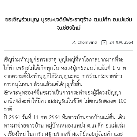
ขอเชิญร่วมบุญ บูรณะเจดีย์พระธาตุร้าง ต.แม่ศึก อ.แม่แจ่ม
จ.เชียงใหม่
chomying
24 ก.พ. 2564
เชิญร่วมทำบุญก่อพระธาตุ บุญใหญ่ที่หาโอกาสยากมากที่จะ
ได้ทำ เพราะไม่ได้เกิดทุกวัน หลวงปู่เคยสอนว่าแม้แต่ 1 บาท
จากความตั้งใจทำบุญก็ได้รับบุญนะคะ การร่วมกระจายข่าว
การอนุโมทนา ล้วนแล้วแต่ได้บุญทั้งสิ้น
🌸พระพุทธองค์ชื่นชมว่าเป็นการกระทำของผู้มีดวงปัญญา
อานิสงส์จะทำให้มีความสมบูรณ์ในชีวิต ไม่ตกนรกตลอด 100
ชาติ
ปี 2564 วันที่ 11 กพ 2564 ทีมชาวบ้านจากบ้านแม่ตื๋น เดิน
ทางมาช่วยชาวบ้าน หมู่บ้านหนองแหย่ง ต.แม่ศึก อ.แม่แจ่ม
จ.เชียงใหม่ ในการวางฐานรากสร้างเจดีย์ดอยกู่จ๋อมคำ และ