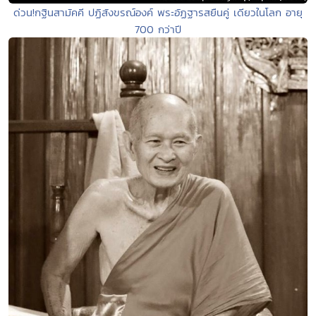
ด่วน!กฐินสามัคคี ปฏิสังขรณ์องค์ พระอัฏฐารสยืนคู่ เดียวในโลก อายุ
700 กว่าปี