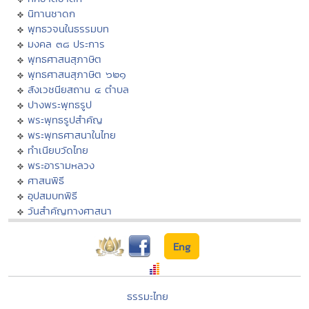
นิทานชาดก
พุทธวจนในธรรมบท
มงคล ๓๘ ประการ
พุทธศาสนสุภาษิต
พุทธศาสนสุภาษิต ๖๒๑
สังเวชนียสถาน ๔ ตำบล
ปางพระพุทธรูป
พระพุทธรูปสำคัญ
พระพุทธศาสนาในไทย
ทำเนียบวัดไทย
พระอารามหลวง
ศาสนพิธี
อุปสมบทพิธี
วันสำคัญทางศาสนา
Eng
ธรรมะไทย