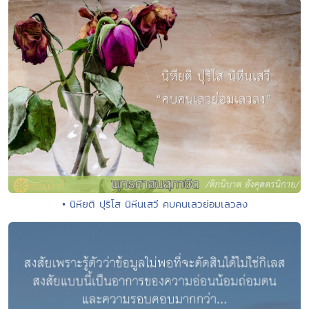
• นิหียติ ปุริโส นิหีนเสวี คบคนเลวย่อมเลวลง