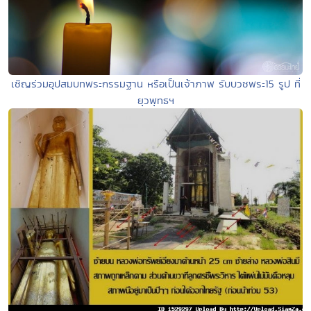
เชิญร่วมอุปสมบทพระกรรมฐาน หรือเป็นเจ้าภาพ รับบวชพระ15 รูป ที่
ยุวพุทธฯ