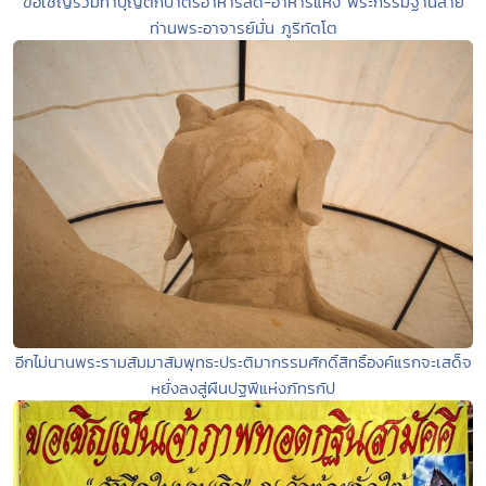
ขอเชิญร่วมทำบุญตักบาตรอาหารสด-อาหารแห้ง พระกรรมฐานสาย
ท่านพระอาจารย์มั่น ภูริทัตโต
อีกไม่นานพระรามสัมมาสัมพุทธะประติมากรรมศักดิ์สิทธิ์องค์แรกจะเสด็จ
หยั่งลงสู่ผืนปฐพีแห่งภัทรกัป