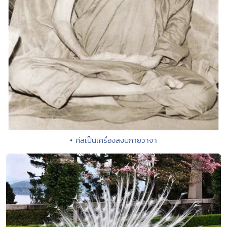
• ศีลเป็นเครื่องสงบกายวาจา