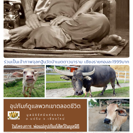
ร่วมเป็นเจ้าภาพจุลกฐินวัดป่าเมตตาวนาราม เชียงรายกองละ1999บาท