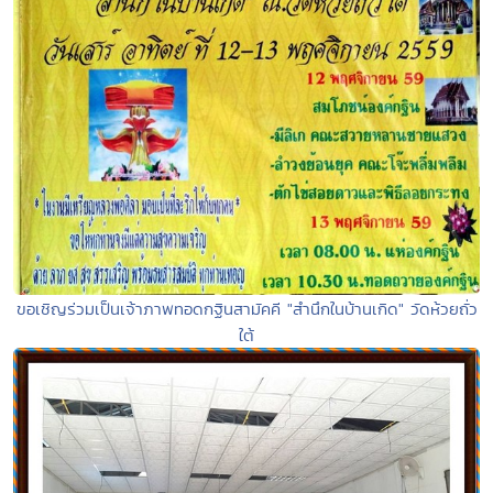
ขอเชิญร่วมเป็นเจ้าภาพทอดกฐินสามัคคี "สำนึกในบ้านเกิด" วัดห้วยถั่ว
ใต้