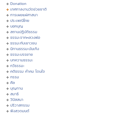
Donation
เทศกาลงานวัดช่วยชาติ
การเผยแผ่ศาสนา
ประเพณีไทย
บอกบุญ
สถานปฏิบัติธรรม
ธรรมะจากหลวงพ่อ
ธรรมะกับเยาวชน
นิทานธรรมะบันเทิง
ธรรมะบรรยาย
บทความธรรมะ
กวีธรรมะ
คติธรรม คำคม โดนใจ
กรรม
ศีล
บุญทาน
สมาธิ
วิปัสสนา
ปริวาสกรรม
ฟังสวดมนต์