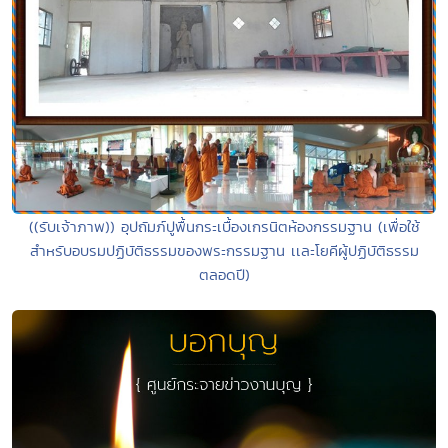
((รับเจ้าภาพ)) อุปถัมภ์ปูพื้นกระเบื้องเกรนิตห้องกรรมฐาน (เพื่อใช้
สำหรับอบรมปฏิบัติธรรมของพระกรรมฐาน เเละโยคีผู้ปฏิบัติธรรม
ตลอดปี)