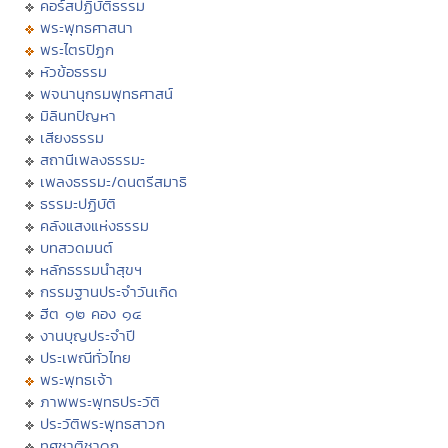
คอร์สปฏิบัติธรรม
พระพุทธศาสนา
พระไตรปิฏก
หัวข้อธรรม
พจนานุกรมพุทธศาสน์
มิลินทปัญหา
เสียงธรรม
สถานีเพลงธรรมะ
เพลงธรรมะ/ดนตรีสมาธิ
ธรรมะปฏิบัติ
คลังแสงแห่งธรรม
บทสวดมนต์
หลักธรรมนำสุขฯ
กรรมฐานประจำวันเกิด
ฮีต ๑๒ คอง ๑๔
งานบุญประจำปี
ประเพณีทั่วไทย
พระพุทธเจ้า
ภาพพระพุทธประวัติ
ประวัติพระพุทธสาวก
ทศชาติชาดก