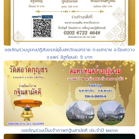
ขอเชิญร่วมบูรณปฏิสังขรณ์อุโบสถวัดแม่ทราย ต.แม่ทราย อ.ร้องกวาง
จ.แพร่ อิฐก้อนล่ะ 9 บาท
ขอเชิญร่วมเป็นเจ้าภาพกฐินสามัคคี ประจำปี ๒๕๖๓