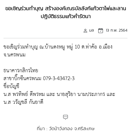
ขอเชิญร่วมทำบุญ สร้างองค์เณรบัลลังก์แก้วตาไฟและลาน
ปฎิบัติธรรมแก้วคำรัตนา
มล
13 ก.พ. 2564
ขอเชิญร่วมทำบุญ ณ.บ้านดงหมู หมู่ 10 ต.ท่าค้อ อ.เมือง
จ.นครพนม
ธนาคารกสิกรไทย
สาขาบิ๊กซีนครพนม 079-3-43472-3
ชื่อบัญชี
น.ส พรทิพย์ ดีพรหม และ นายสุริยา นามประภากร และ
น.ส วรัญชลี กันยาตี
ที่มา : วัดป่าวังทอง จ.ศรีสะเกษ