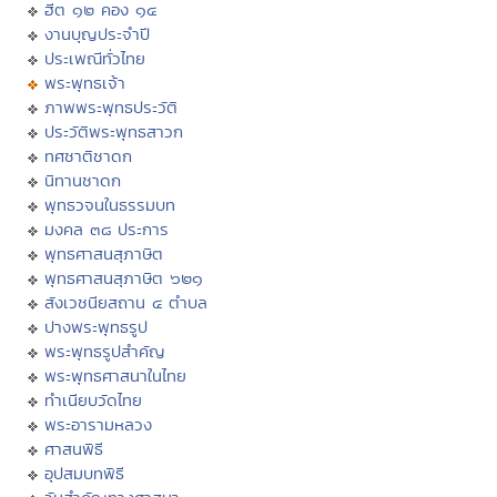
ฮีต ๑๒ คอง ๑๔
งานบุญประจำปี
ประเพณีทั่วไทย
พระพุทธเจ้า
ภาพพระพุทธประวัติ
ประวัติพระพุทธสาวก
ทศชาติชาดก
นิทานชาดก
พุทธวจนในธรรมบท
มงคล ๓๘ ประการ
พุทธศาสนสุภาษิต
พุทธศาสนสุภาษิต ๖๒๑
สังเวชนียสถาน ๔ ตำบล
ปางพระพุทธรูป
พระพุทธรูปสำคัญ
พระพุทธศาสนาในไทย
ทำเนียบวัดไทย
พระอารามหลวง
ศาสนพิธี
อุปสมบทพิธี