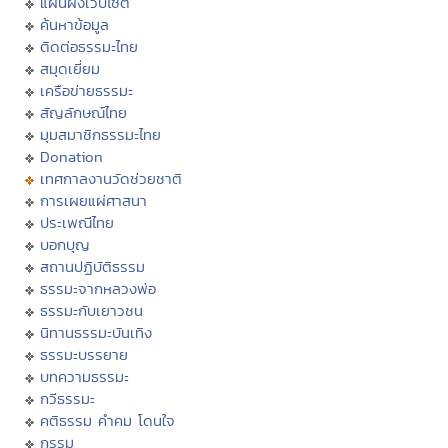
แผนผังเว็บไซต์
ค้นหาข้อมูล
ติดต่อธรรมะไทย
สมุดเยี่ยม
เครือข่ายธรรมะ
สัญลักษณ์ไทย
มุมสมาชิกธรรมะไทย
Donation
เทศกาลงานวัดช่วยชาติ
การเผยแผ่ศาสนา
ประเพณีไทย
บอกบุญ
สถานปฏิบัติธรรม
ธรรมะจากหลวงพ่อ
ธรรมะกับเยาวชน
นิทานธรรมะบันเทิง
ธรรมะบรรยาย
บทความธรรมะ
กวีธรรมะ
คติธรรม คำคม โดนใจ
กรรม