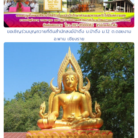
ขอเชิญร่วมบุญถวายที่ดินสำนักสงฆ์ป่าตึง บ.ป่าตึง ม.12 ต.ดอยงาม
อ.พาน เชียงราย