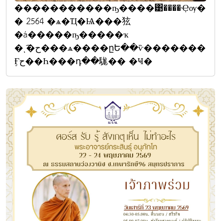
�����������ҧ����͹����Ҿѹ�
� 2564 �ѧ�Ҵ�Ѩ���㹡
�á�����ҧ�����ҡ
�ͺ͡�ح���ѧ����ըԵ��ѷ�������
Ӻح��Һ���դ��駹�� �Ҹ�