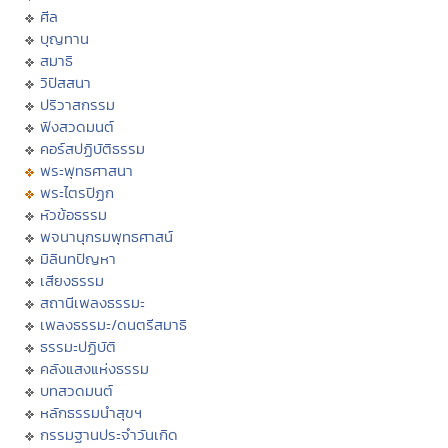
ศีล
บุญทาน
สมาธิ
วิปัสสนา
ปริวาสกรรม
ฟังสวดมนต์
คอร์สปฏิบัติธรรม
พระพุทธศาสนา
พระไตรปิฏก
หัวข้อธรรม
พจนานุกรมพุทธศาสน์
มิลินทปัญหา
เสียงธรรม
สถานีเพลงธรรมะ
เพลงธรรมะ/ดนตรีสมาธิ
ธรรมะปฏิบัติ
คลังแสงแห่งธรรม
บทสวดมนต์
หลักธรรมนำสุขฯ
กรรมฐานประจำวันเกิด