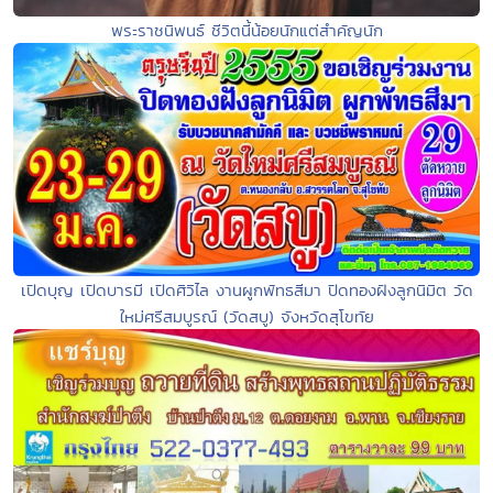
พระราชนิพนธ์ ชีวิตนี้น้อยนักแต่สำคัญนัก
เปิดบุญ เปิดบารมี เปิดศิวิไล งานผูกพัทธสีมา ปิดทองฝังลูกนิมิต วัด
ใหม่ศรีสมบูรณ์ (วัดสบู) จังหวัดสุโขทัย