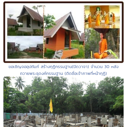
ขอเชิญจออุปถัมภ์ สร้างกุฏิกรรมฐาน(ปิดวาจา) จำนวน 30 หลัง
ถวายพระธุดงค์กรรมฐาน (ติดชื่อเจ้าภาพที่หน้ากุฏิ)