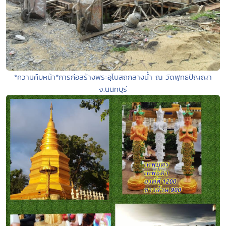
*ความคืบหน้า*การก่อสร้างพระอุโบสถกลางน้ำ ณ วัดพุทธปัญญา
จ.นนทบุรี