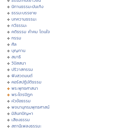
ธรรมะกับเยาวชน
นิทานธรรมะบันเทิง
ธรรมะบรรยาย
บทความธรรมะ
กวีธรรมะ
คติธรรม คำคม โดนใจ
กรรม
ศีล
บุญทาน
สมาธิ
วิปัสสนา
ปริวาสกรรม
ฟังสวดมนต์
คอร์สปฏิบัติธรรม
พระพุทธศาสนา
พระไตรปิฏก
หัวข้อธรรม
พจนานุกรมพุทธศาสน์
มิลินทปัญหา
เสียงธรรม
สถานีเพลงธรรมะ