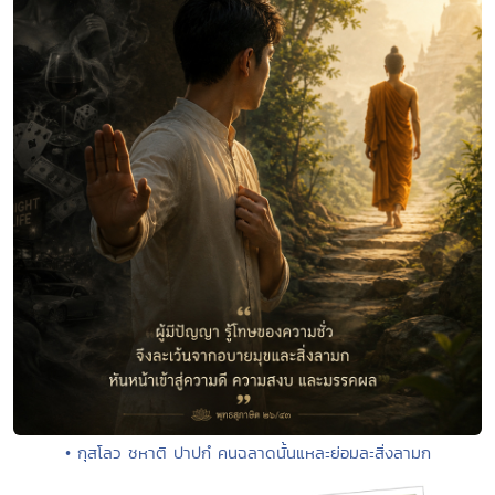
• กุสโลว ชหาติ ปาปกํ คนฉลาดนั้นแหละย่อมละสิ่งลามก