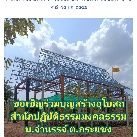
ศุกร์ ๑๕ กค ๒๕๕๔