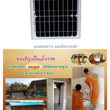
บุญแสงสว่าง แผงโซล่าเซลส์