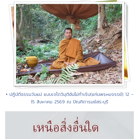
• ปฏิบัติธรรมวันแม่ แบบเจโตวิมุติอันไม่กำเริบ(แก่นพรหมจรรย์) 12 -
15 สิงหาคม 2569 ณ ปัณฑิตารมย์สระบุรี