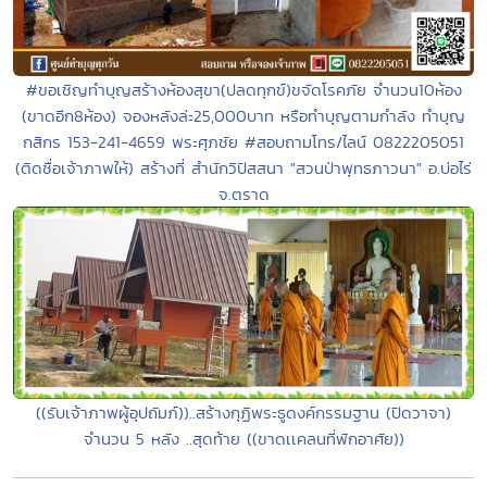
#ขอเชิญทำบุญสร้างห้องสุขา(ปลดทุกข์)ขจัดโรคภัย จำนวน10ห้อง
(ขาดอีก8ห้อง) จองหลังล่ะ25,000บาท หรือทำบุญตามกำลัง ทำบุญ
กสิกร 153-241-4659 พระศุภชัย #สอบถามโทร/ไลน์ 0822205051
(ติดชื่อเจ้าภาพให้) สร้างที่ สำนักวิปัสสนา "สวนป่าพุทธภาวนา" อ.บ่อไร่
จ.ตราด
((รับเจ้าภาพผู้อุปถัมภ์))..สร้างกุฏิพระธูดงค์กรรมฐาน (ปิดวาจา)
จำนวน 5 หลัง ..สุดท้าย ((ขาดเเคลนที่พักอาศัย))