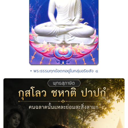
• พระธรรมทุกข้อตกอยู่ในกลุ่มอริยสัจ ๔