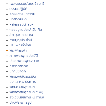
เพลงธรรมะ/ดนตรีสมาธิ
ธรรมะปฏิบัติ
คลังแสงแห่งธรรม
บทสวดมนต์
หลักธรรมนำสุขฯ
กรรมฐานประจำวันเกิด
ฮีต ๑๒ คอง ๑๔
งานบุญประจำปี
ประเพณีทั่วไทย
พระพุทธเจ้า
ภาพพระพุทธประวัติ
ประวัติพระพุทธสาวก
ทศชาติชาดก
นิทานชาดก
พุทธวจนในธรรมบท
มงคล ๓๘ ประการ
พุทธศาสนสุภาษิต
พุทธศาสนสุภาษิต ๖๒๑
สังเวชนียสถาน ๔ ตำบล
ปางพระพุทธรูป