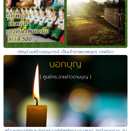
เชิญร่วมสร้างบุญบารมี เป็นเจ้าภาพเทพบุตร เทพธิดา
สร้างยอดเจดีย์และฉัตรพระเจดีย์สุทธิธรรมานุสรณ์ วัดบึงพลาราม วัน