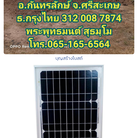
บุญสร้างโบสถ์