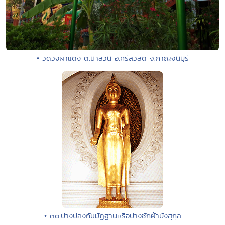
• วัดวังผาแดง ต.นาสวน อ.ศรีสวัสดิ์ จ.กาญจนบุรี
• ๓๐.ปางปลงกัมมัฏฐานหรือปางชักผ้าบังสุกุล