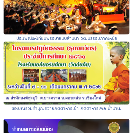
ประเพณีแห่เทียนพรรษาแบบล้านนา วัฒนธรรมภาคเหนือ
ขอเชิญร่วมทำบุญถวายภัตตาหารเช้า ภัตตาหารเพล น้ำปานะ