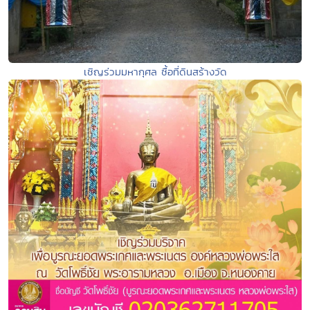
เชิญร่วมมหากุศล ซื้อที่ดินสร้างวัด