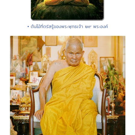
• ต้นไม้ที่ตรัสรู้ของพระพุทธเจ้า ๒๙ พระองค์