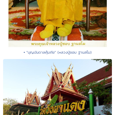
• "บุญบันดาลคุ้มภัย" (หลวงปู่ชอบ ฐานสโม)