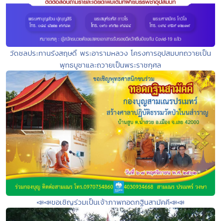
วัดชลประทานรังสฤษดิ์ พระอารามหลวง โครงการอุปสมบทถวายเป็น
พุทธบูชาและถวายเป็นพระราชกุศล
📣📣ขอเชิญร่วมเป็นเจ้าภาพทอดกฐินสามัคคี📣📣