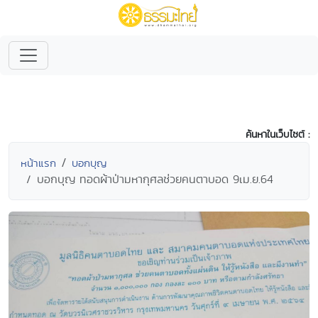
ค้นหาในเว็บไซต์ :
หน้าแรก
บอกบุญ
บอกบุญ ทอดผ้าป่ามหากุศลช่วยคนตาบอด 9เม.ย.64