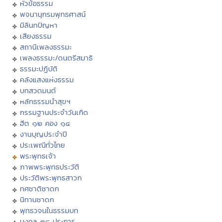
หัวข้อธรรม
พจนานุกรมพุทธศาสน์
มิลินทปัญหา
เสียงธรรม
สถานีเพลงธรรมะ
เพลงธรรมะ/ดนตรีสมาธิ
ธรรมะปฏิบัติ
คลังแสงแห่งธรรม
บทสวดมนต์
หลักธรรมนำสุขฯ
กรรมฐานประจำวันเกิด
ฮีต ๑๒ คอง ๑๔
งานบุญประจำปี
ประเพณีทั่วไทย
พระพุทธเจ้า
ภาพพระพุทธประวัติ
ประวัติพระพุทธสาวก
ทศชาติชาดก
นิทานชาดก
พุทธวจนในธรรมบท
มงคล ๓๘ ประการ