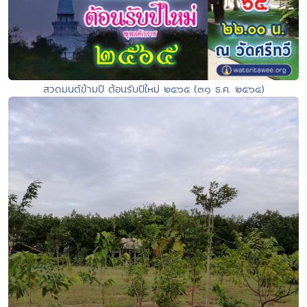
สวดมนต์ข้ามปี ต้อนรับปีใหม่ ๒๕๖๕ (๓๑ ธ.ค. ๒๕๖๔)