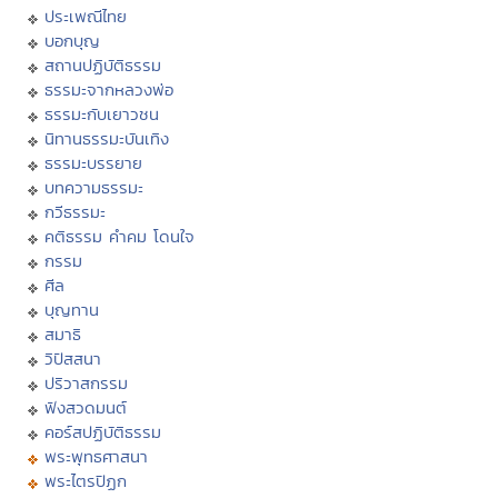
ประเพณีไทย
บอกบุญ
สถานปฏิบัติธรรม
ธรรมะจากหลวงพ่อ
ธรรมะกับเยาวชน
นิทานธรรมะบันเทิง
ธรรมะบรรยาย
บทความธรรมะ
กวีธรรมะ
คติธรรม คำคม โดนใจ
กรรม
ศีล
บุญทาน
สมาธิ
วิปัสสนา
ปริวาสกรรม
ฟังสวดมนต์
คอร์สปฏิบัติธรรม
พระพุทธศาสนา
พระไตรปิฏก