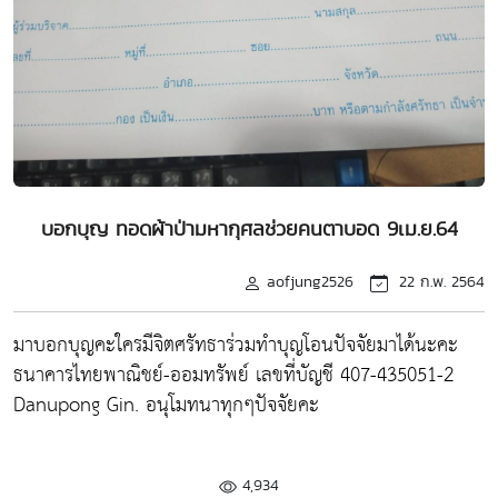
บอกบุญ ทอดผ้าป่ามหากุศลช่วยคนตาบอด 9เม.ย.64
aofjung2526
22 ก.พ. 2564
มาบอกบุญคะใครมีจิตศรัทธาร่วมทำบุญโอนปัจจัยมาได้นะคะ
ธนาคารไทยพาณิชย์-ออมทรัพย์ เลขที่บัญชี 407-435051-2
Danupong Gin. อนุโมทนาทุกๆปัจจัยคะ
4,934