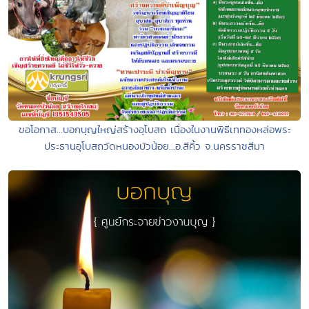
ขอโอกาส...บอกบุญใหญ่สร้างอุโบสถ เนื่องในงานพิธีเททองหล่อพระ
ประธานอุโบสถวัดหนองบัวน้อย...อ.สีคิ้ว จ.นครราชสีมา