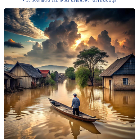
• วัดวังผาแดง ต.นาสวน อ.ศรีสวัสดิ์ จ.กาญจนบุรี