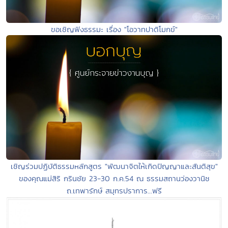
ขอเชิญฟังธรรมะ เรื่อง "โอวาทปาติโมกข์"
เชิญร่วมปฏิบัติธรรมหลักสูตร "พัฒนาจิตให้เกิดปัญญาและสันติสุข"
ของคุณแม่สิริ กรินชัย 23-30 ก.ค.54 ณ ธรรมสถานว่องวานิช
ถ.เทพารักษ์ สมุทรปราการ...ฟรี