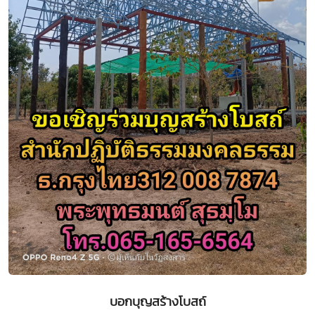
บอกบุญสร้างโบสถ์