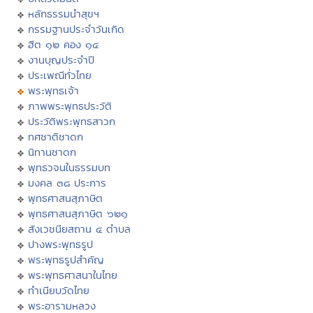
หลักธรรมนำสุขฯ
กรรมฐานประจำวันเกิด
ฮีต ๑๒ คอง ๑๔
งานบุญประจำปี
ประเพณีทั่วไทย
พระพุทธเจ้า
ภาพพระพุทธประวัติ
ประวัติพระพุทธสาวก
ทศชาติชาดก
นิทานชาดก
พุทธวจนในธรรมบท
มงคล ๓๘ ประการ
พุทธศาสนสุภาษิต
พุทธศาสนสุภาษิต ๖๒๑
สังเวชนียสถาน ๔ ตำบล
ปางพระพุทธรูป
พระพุทธรูปสำคัญ
พระพุทธศาสนาในไทย
ทำเนียบวัดไทย
พระอารามหลวง