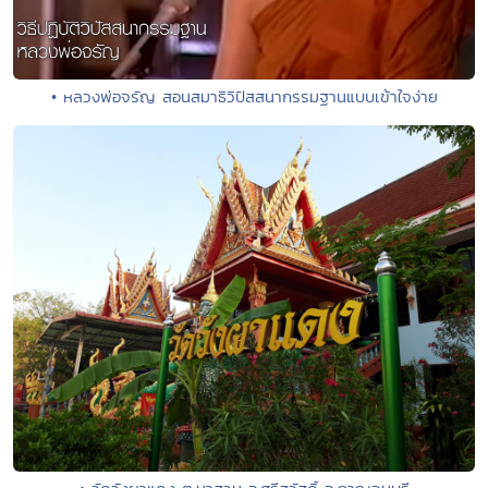
• หลวงพ่อจรัญ สอนสมาธิวิปัสสนากรรมฐานแบบเข้าใจง่าย