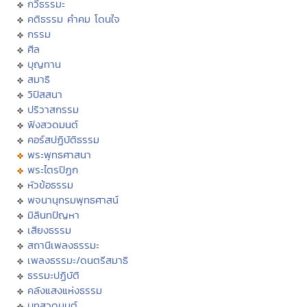
กวีธรรมะ
คติธรรม คำคม โดนใจ
กรรม
ศีล
บุญทาน
สมาธิ
วิปัสสนา
ปริวาสกรรม
ฟังสวดมนต์
คอร์สปฏิบัติธรรม
พระพุทธศาสนา
พระไตรปิฏก
หัวข้อธรรม
พจนานุกรมพุทธศาสน์
มิลินทปัญหา
เสียงธรรม
สถานีเพลงธรรมะ
เพลงธรรมะ/ดนตรีสมาธิ
ธรรมะปฏิบัติ
คลังแสงแห่งธรรม
บทสวดมนต์