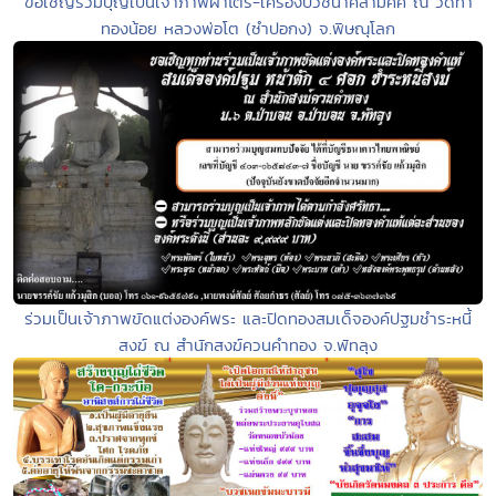
ขอเชิญร่วมบุญเป็นเจ้าภาพผ้าไตร-เครื่องบวชนาคสามัคคี ณ วัดท่า
ทองน้อย หลวงพ่อโต (ซำปอกง) จ.พิษณุโลก
ร่วมเป็นเจ้าภาพขัดแต่งองค์พระ และปิดทองสมเด็จองค์ปฐมชำระหนี้
สงฆ์ ณ สำนักสงฆ์ควนคำทอง จ.พัทลุง