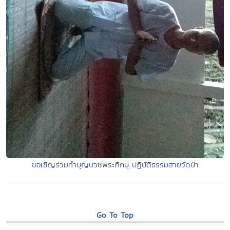
ขอเชิญร่วมทำบุญบวชพระภิกษุ ปฏิบัติธรรมสายวัดป่า
Go To Top