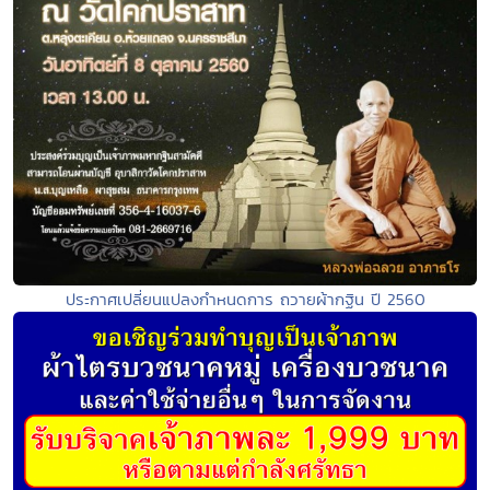
ประกาศเปลี่ยนแปลงกำหนดการ ถวายผ้ากฐิน ปี 2560