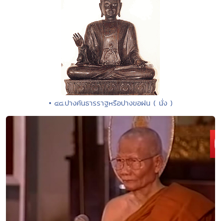
• ๔๘.ปางคันธารราฐหรือปางขอฝน ( นั่ง )