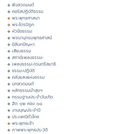
ฟังสวดมนต์
คอร์สปฏิบัติธรรม
พระพุทธศาสนา
พระไตรปิฏก
หัวข้อธรรม
พจนานุกรมพุทธศาสน์
มิลินทปัญหา
เสียงธรรม
สถานีเพลงธรรมะ
เพลงธรรมะ/ดนตรีสมาธิ
ธรรมะปฏิบัติ
คลังแสงแห่งธรรม
บทสวดมนต์
หลักธรรมนำสุขฯ
กรรมฐานประจำวันเกิด
ฮีต ๑๒ คอง ๑๔
งานบุญประจำปี
ประเพณีทั่วไทย
พระพุทธเจ้า
ภาพพระพุทธประวัติ