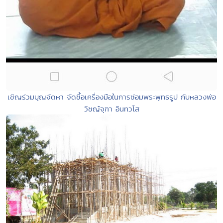
เชิญร่วมบุญจัดหา จัดซื้อเครื่องมือในการซ่อมพระพุทธรูป กับหลวงพ่อ
วิชญ์จุฑา อินทวโส