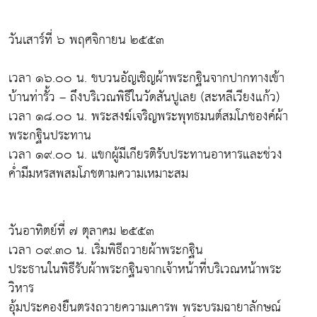
วันเสาร์ที่ ๖ พฤศจิกายน ๒๕๕๓
เวลา ๑๖.๐๐ น. ขบวนอัญเชิญผ้าพระกฐินจากปากทางเข้า
บ้านท่ารั้ว – ถึงบริเวณพิธีในวัดสันปูเลย (สะหลีเวียงแก้ว)
เวลา ๑๘.๐๐ น. พระสงฆ์เจริญพระพุทธมนต์สมโภชองค์ผ้า
พระกฐินประทาน
เวลา ๑๙.๐๐ น. แขกผู้มีเกียรติรับประทานอาหารและช่วง
ค่ำมีมหรสพสมโภชตามความเหมาะสม
วันอาทิตย์ที่ ๗ ตุลาคม ๒๕๕๓
เวลา ๐๙.๓๐ น. เริ่มพิธีถวายผ้าพระกฐิน
ประธานในพิธีรับผ้าพระกฐินจากเจ้าหน้าที่บริเวณหน้าพระ
วิหาร
อุ้มประคองยืนตรงถวายความเคารพ พระบรมฉายาลักษณ์