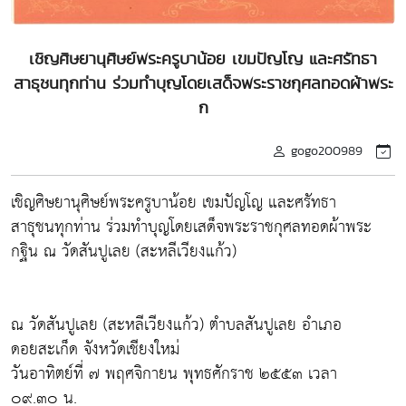
เชิญศิษยานุศิษย์พระครูบาน้อย เขมปัญโญ และศรัทธา
สาธุชนทุกท่าน ร่วมทำบุญโดยเสด็จพระราชกุศลทอดผ้าพระ
ก
gogo200989
เชิญศิษยานุศิษย์พระครูบาน้อย เขมปัญโญ และศรัทธา
สาธุชนทุกท่าน ร่วมทำบุญโดยเสด็จพระราชกุศลทอดผ้าพระ
กฐิน ณ วัดสันปูเลย (สะหลีเวียงแก้ว)
ณ วัดสันปูเลย (สะหลีเวียงแก้ว) ตำบลสันปูเลย อำเภอ
ดอยสะเก็ด จังหวัดเชียงใหม่
วันอาทิตย์ที่ ๗ พฤศจิกายน พุทธศักราช ๒๕๕๓ เวลา
๐๙.๓๐ น.