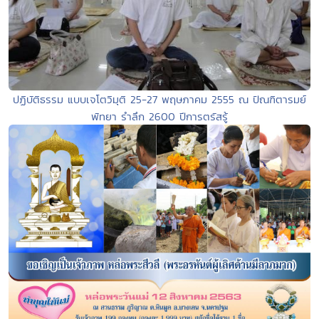
ปฏิบัติธรรม แบบเจโตวิมุติ 25-27 พฤษภาคม 2555 ณ ปัณฑิตารมย์
พัทยา รำลึก 2600 ปีการตรัสรู้