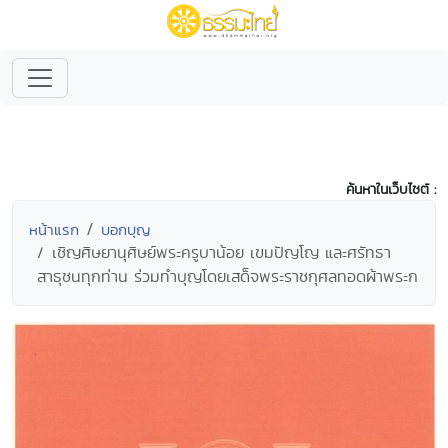
ค้นหาในเว็บไซต์ :
หน้าแรก
บอกบุญ
เชิญศิษยานุศิษย์พระครูบาน้อย เขมปัญโญ และศรัทธา
สาธุชนทุกท่าน ร่วมทำบุญโดยเสด็จพระราชกุศลทอดผ้าพระก