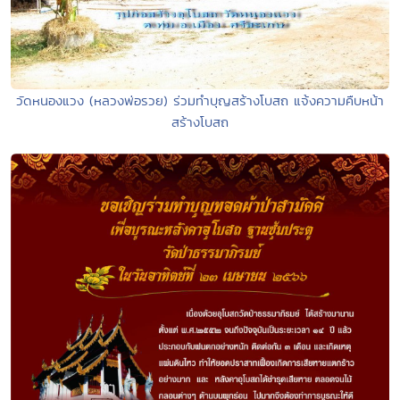
วัดหนองแวง (หลวงพ่อรวย) ร่วมทำบุญสร้างโบสถ แจ้งความคืบหน้า
สร้างโบสถ