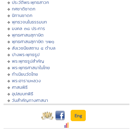
ประวัติพระพุทธสาวก
ทศชาติชาดก
นิทานชาดก
พุทธวจนในธรรมบท
มงคล ๓๘ ประการ
พุทธศาสนสุภาษิต
พุทธศาสนสุภาษิต ๖๒๑
สังเวชนียสถาน ๔ ตำบล
ปางพระพุทธรูป
พระพุทธรูปสำคัญ
พระพุทธศาสนาในไทย
ทำเนียบวัดไทย
พระอารามหลวง
ศาสนพิธี
อุปสมบทพิธี
วันสำคัญทางศาสนา
Eng