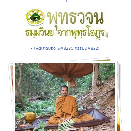
11
• เหตุเกิดของ &#8220;กรรม&#8221;