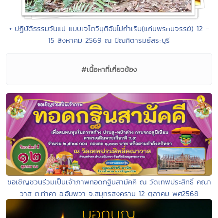
• ปฏิบัติธรรมวันแม่ แบบเจโตวิมุติอันไม่กำเริบ(แก่นพรหมจรรย์) 12 -
15 สิงหาคม 2569 ณ ปัณฑิตารมย์สระบุรี
#เนื้อหาที่เกี่ยวข้อง
ขอเชิญชวนร่วมเป็นเจ้าภาพทอดกฐินสามัคคี ณ วัดเทพประสิทธิ์ คณา
วาส ต.ท่าคา อ.อัมพวา จ.สมุทรสงคราม 12 ตุลาคม พศ2568