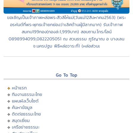
ขอเชิญเป็นเจ้าภาพหล่อพระสีวลีให้แม่(วันแม่12สิงหาคม2563) (พระ
อรหันต์ที่พระพุทธเจ้ายกย่องว่าเลิศด้านผู้มีลาภมาก) รับเจ้าภาพ
สมทบ199กอง(กองล่ะ1,999บาท) สอบถาม.โทร/ไลน์
0898994099,0822205051 ณ สวนธรรม ภูริญาณ อ บางเลน
จ.นครปฐม พิธีหล่อวาระที่1 (หล่อส่วนเ
Go To Top
หน้าแรก
ทีมงานธรรมะไทย
แผนผังเว็บไซต์
ค้นหาข้อมูล
ติดต่อธรรมะไทย
สมุดเยี่ยม
เครือข่ายธรรมะ