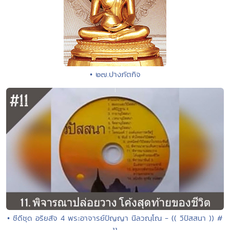
• ๒๗.ปางภัตกิจ
• ซีดีชุด อริยสัจ 4 พระอาจารย์ปัญญา นีลวณฺโณ - (( วิปัสสนา )) #