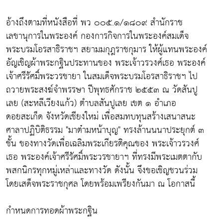
อ้างถึงตามที่หนังสือที่ พว ๐๐๕.๑/๑๘๐๙ สำนักราช
เลขานุการในพระองค์ กองการกิจการในพระองค์สมเด็จ
พระบรมโอรสาธิราชฯ สยามมกุฎราชกุมาร ให้ผู้แทนพระองค์
อัญเชิญผ้าพระกฐินประทานของ พระเจ้าวรวงศ์เธอ พระองค์
เจ้าศรีรัศมิ์พระวรชายา ในสมเด็จพระบรมโอรสาธิราชฯ ไป
ถวายพระสงฆ์จำพรรษา ปีพุทธศักราช ๒๕๕๓ ณ วัดสันปู
เลย (สะหลีเวียงแก้ว) ตำบลสันปูเลย เขต ๑ อำเภอ
ดอยสะเก็ด จังหวัดเชียงใหม่ เพื่อสมทบทุนสร้างเสนาสนะ
ศาลาปฏิบิติธรรม "มาต๋ามหน้าบุญ" ทรงล้านนนาประยุกต์ ๓
ชั้น ของทางวัดเพื่อเฉลิมพระเกียรติคุณของ พระเจ้าวรวงศ์
เธอ พระองค์เจ้าศรีรัศมิ์พระวรชายาฯ ที่ทรงมีพระเมตตากับ
พสกนิกรทุกหมู่เหล่าเเละทางวัด ดังนั้น จึงขอเชิญชวนร่วม
โดยเสด็จพระราชกุศล โดยพร้อมเพรียงกันมา ณ โอกาสนี้
กำหนดการทอดผ้าพระกฐิน