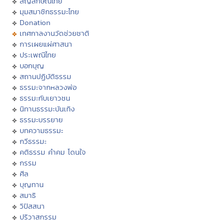
สัญลักษณ์ไทย
มุมสมาชิกธรรมะไทย
Donation
เทศกาลงานวัดช่วยชาติ
การเผยแผ่ศาสนา
ประเพณีไทย
บอกบุญ
สถานปฏิบัติธรรม
ธรรมะจากหลวงพ่อ
ธรรมะกับเยาวชน
นิทานธรรมะบันเทิง
ธรรมะบรรยาย
บทความธรรมะ
กวีธรรมะ
คติธรรม คำคม โดนใจ
กรรม
ศีล
บุญทาน
สมาธิ
วิปัสสนา
ปริวาสกรรม