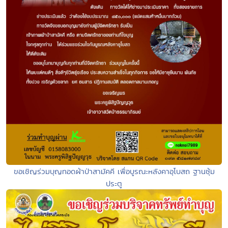
ขอเชิญร่วมบุญทอดผ้าป่าสามัคคี เพื่อบูรณะหลังคาอุโบสถ ฐานซุ้ม
ประตู