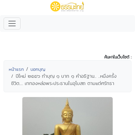
ค้นหาในเว็บไซต์ :
หน้าแรก
บอกบุญ
ปีใหม่ ๒๕๕๖ ทำบุญ ๑ บาท ๑ คำอธิฐาน.. ..หนึงครั้ง
ชีวิต.... เททองหล่อพระประธานในอุโบสถ ตามแต่ศรัทธา