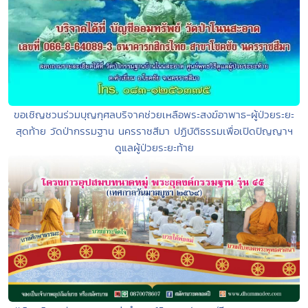
ขอเชิญชวนร่วมบุญกุศลบริจาคช่วยเหลือพระสงฆ์อาพาธ-ผู้ป่วยระยะ
สุดท้าย วัดป่ากรรมฐาน นครราชสีมา ปฏิบัติธรรมเพื่อเปิดปัญญาฯ
ดูแลผู้ป่วยระยะท้าย