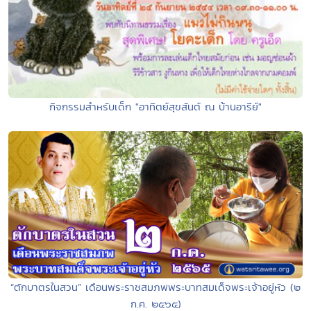
กิจกรรมสำหรับเด็ก "อาทิตย์สุขสันต์ ณ บ้านอารีย์"
“ตักบาตรในสวน” เดือนพระราชสมภพพระบาทสมเด็จพระเจ้าอยู่หัว (๒
ก.ค. ๒๕๖๕)