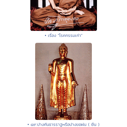
• เรื่อง "โรคกรรมเก่า"
• ๔๙.ปางคันธารราฐหรือปางขอฝน ( ยืน )