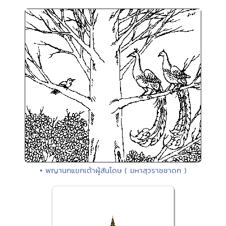
• พญานกแขกเต้าผู้สันโดษ ( มหาสุวราชชาดก )