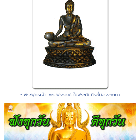
• พระพุทธเจ้า ๒๘ พระองค์ ในพระคัมภีร์ชั้นอรรถกถา