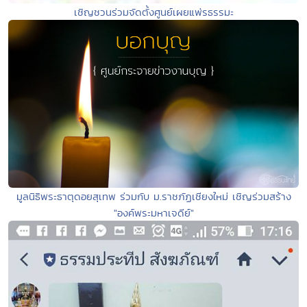
เชิญชวนร่วมจัดตั้งศูนย์เผยแพ่รธรรมะ
มูลนิธิพระธาตุดอยสุเทพ ร่วมกับ ม.ราชภัฏเชียงใหม่ เชิญร่วมสร้าง
"องค์พระมหาเจดีย์"