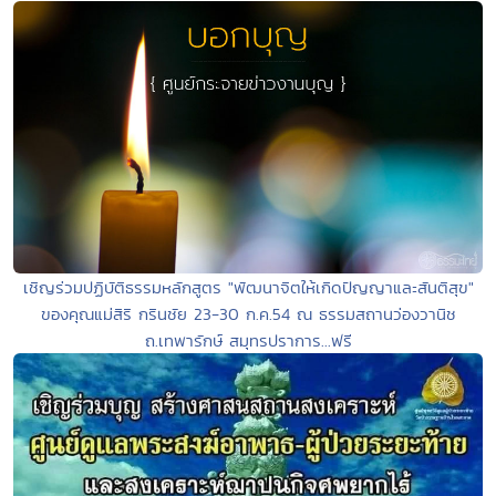
เชิญร่วมปฏิบัติธรรมหลักสูตร "พัฒนาจิตให้เกิดปัญญาและสันติสุข"
ของคุณแม่สิริ กรินชัย 23-30 ก.ค.54 ณ ธรรมสถานว่องวานิช
ถ.เทพารักษ์ สมุทรปราการ...ฟรี