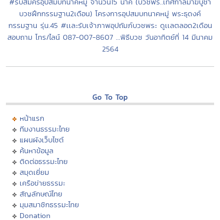
#รับสมัครอุปสมบทนาคหมู่ จำนวน15 นาค (บวชฟรี..เทศกาลมาฆบูชา
บวชฝึกกรรมฐาน2เดือน) โครงการอุปสมบทนาคหมู่ พระธุดงค์
กรรมฐาน รุ่น.45 #เเละรับเจ้าภาพอุปถัมภ์บวชพระ ดูเเลตลอด2เดือน
สอบถาม โทร/ไลน์ 087-007-8607 ...พิธีบวช วันอาทิตย์ที่ 14 มีนาคม
2564
Go To Top
หน้าแรก
ทีมงานธรรมะไทย
แผนผังเว็บไซต์
ค้นหาข้อมูล
ติดต่อธรรมะไทย
สมุดเยี่ยม
เครือข่ายธรรมะ
สัญลักษณ์ไทย
มุมสมาชิกธรรมะไทย
Donation