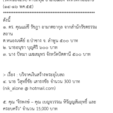
(๑๔-๑๖ พค.๕๕)
****************************************************
ดังนี้
๑. ดร. คุณแม่ชี รัชฎา อามาตยากุล จากสำนักรัชตธรรม
สถาน
ต.หนองเจดีย์ อ.ป่าซาง จ. ลำพูน ๕๐๐ บาท
๒. นายอนุชา บุญศิริ ๖๐๐ บาท
๓. นาง ปัทมา เมฆสมุทร จังหวัดปัตตานี ๕๐๐ บาท
> เรื่อง : บริจาคเงินสร้างพระอุโบสถ
๔. นาย วิสุทธิ์ชัย เสาธงชัย จำนวน 300 บาท
(nik_alone @ hotmail.com)
๕. คุณ "จิรพงษ์ – คุณ เบญจวรรณ หิรัญญสัมฤทธิ์ และ
ครอบครัว" จำนวน 15,000 บาท