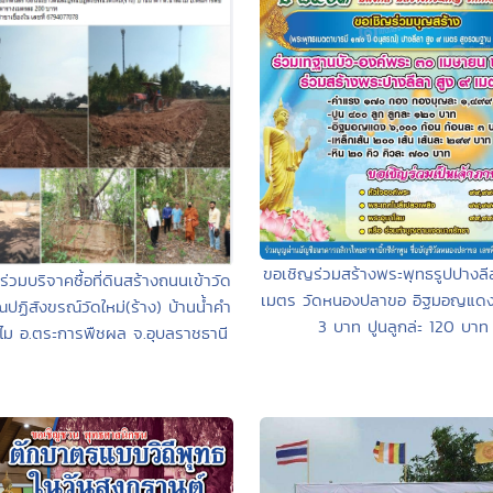
ขอเชิญร่วมสร้างพระพุทธรูปปางลี
่วมบริจาคซื้อที่ดินสร้างถนนเข้าวัด
เมตร วัดหนองปลาขอ อิฐมอญแดง 
ปฏิสังขรณ์วัดใหม่(ร้าง) บ้านน้ำคำ
3 บาท ปูนลูกล่ะ 120 บาท
ไม อ.ตระการพืชผล จ.อุบลราชธานี