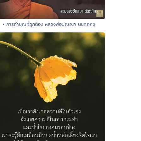
• การทำบุญที่ถูกต้อง หลวงพ่อปัญญา นันทภิกขุ