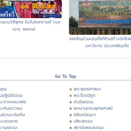
รแบบวิถีพุทธ ในวันสงกรานต์ (๑๓
เม.ย. ๒๕๖๔)
ขอเชิญร่วมบุญซื่อที่ดินสร้างวัดไท
มหาวิหาร ประเทศอินเดีย
Go To Top
บุญ
พระพุทธศาสนา
นปฏิบัติธรรม
พระไตรปิฏก
มะจากหลวงพ่อ
หัวข้อธรรม
มะกับเยาวชน
พจนานุกรมพุทธศาสน์
นธรรมะบันเทิง
มิลินทปัญหา
มะบรรยาย
เสียงธรรม
วามธรรมะ
สถานีเพลงธรรมะ