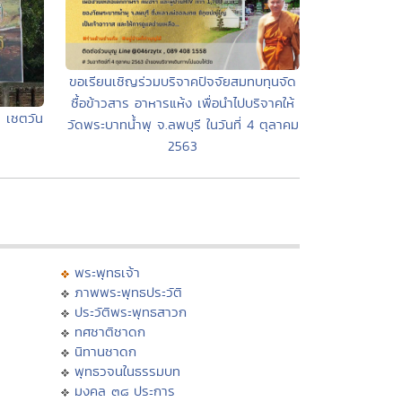
ขอเรียนเชิญร่วมบริจาคปัจจัยสมทบทุนจัด
ซื้อข้าวสาร อาหารแห้ง เพื่อนำไปบริจาคให้
ย เชตวัน
วัดพระบาทน้ำพุ จ.ลพบุรี ในวันที่ 4 ตุลาคม
2563
พระพุทธเจ้า
ภาพพระพุทธประวัติ
ประวัติพระพุทธสาวก
ทศชาติชาดก
นิทานชาดก
พุทธวจนในธรรมบท
มงคล ๓๘ ประการ