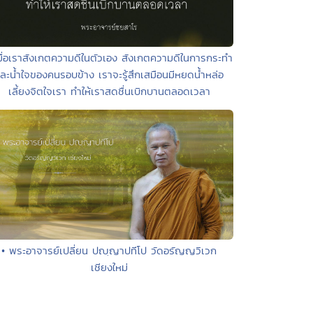
มื่อเราสังเกตความดีในตัวเอง สังเกตความดีในการกระทำ
ละน้ำใจของคนรอบข้าง เราจะรู้สึกเสมือนมีหยดน้ำหล่อ
เลี้ยงจิตใจเรา ทำให้เราสดชื่นเบิกบานตลอดเวลา
• พระอาจารย์เปลี่ยน ปญฺญาปทีโป วัดอรัญญวิเวก
เชียงใหม่