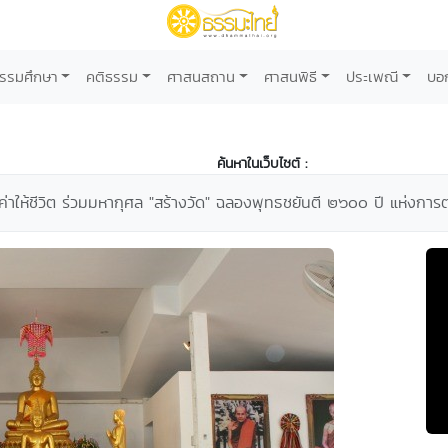
รรมศึกษา
คติธรรม
ศาสนสถาน
ศาสนพิธี
ประเพณี
บอ
ค้นหาในเว็บไซต์ :
ค่าให้ชีวิต ร่วมมหากุศล "สร้างวัด" ฉลองพุทธชยันตี ๒๖๐๐ ปี แห่งการตร