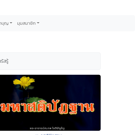
กบุญ
มุมสมาชิก
ัสรู้