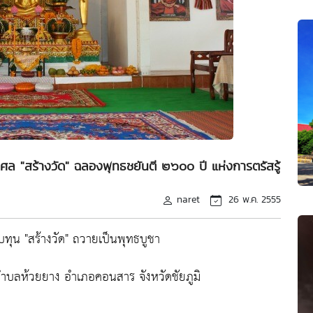
ากุศล "สร้างวัด" ฉลองพุทธชยันตี ๒๖๐๐ ปี แห่งการตรัสรู้
naret
26 พ.ค. 2555
ทุน "สร้างวัด" ถวายเป็นพุทธบูชา
ตำบลห้วยยาง อำเภอคอนสาร จังหวัดชัยภูมิ