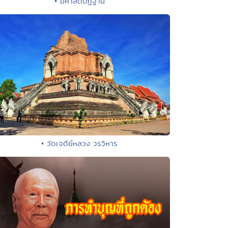
• มหาสติปัฏฐาน
• วัดเจดีย์หลวง วรวิหาร