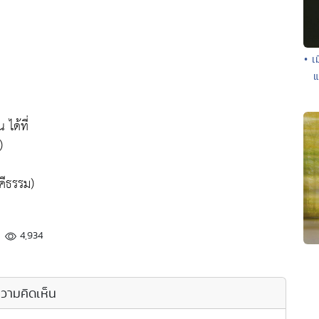
• เ
แ
ได้ที่
)
คีธรรม)
4,934
วามคิดเห็น