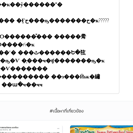
��ҡ��ŷ������˭�
��÷Ӻح�����Ѻ�������ҡ��� �Ӻح���ҧ�������ح�ҡ?????
�ٹ������Ե�㹡
��������� ��з���Ӥѭ�繡
��� ��ա�ҹ��ҹҹ
#เนื้อหาที่เกี่ยวข้อง