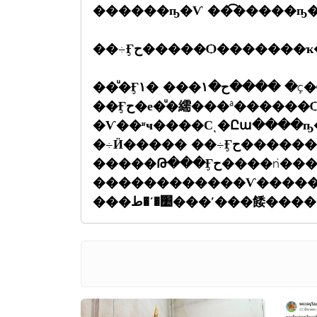
������ҧ�Ѵ ��͡�����ҧ
��ͧ�Ӻح�١��� �١���� �ç�Ѻ������ͧ��� �����觷
��Ӻح�е�ͧ�繻���ª������Ѻ����ǹ�ҡ
�Ѵ��ʶҹ����Сͺ�Ըա����ҧ��ʹ� ��
�÷Ӥ����� ��÷Ӻح�������ҧ�Ѵ �֧���ҹ�ʧ�������ҧ�ҡ
�����Թ���Ӻح����ǹ����Ѵ�������
������������Ѵ�����
���׺�ʹ�ط���ʹ���餧�