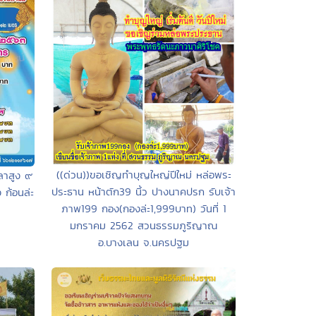
((ด่วน))ขอเชิญทำบุญใหญ่ปีใหม่ หล่อพระ
ลาสูง ๙
ประธาน หน้าตัก39 นิ้ว ปางนาคปรก รับเจ้า
ก้อนล่ะ
ภาพ199 กอง(กองล่ะ1,999บาท) วันที่ 1
มกราคม 2562 สวนธรรมภูริญาณ
อ.บางเลน จ.นครปฐม