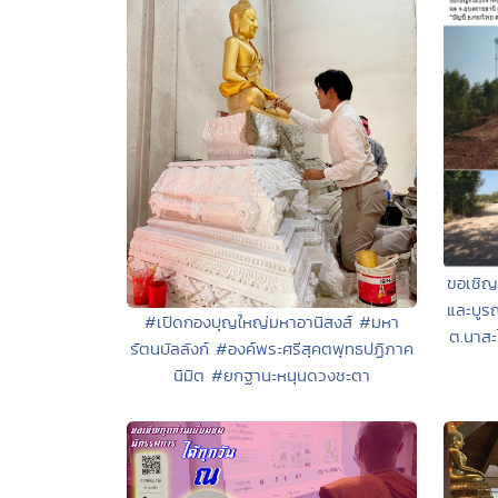
ขอเชิญร
และบูรณ
#เปิดกองบุญใหญ่มหาอานิสงส์ #มหา
ต.นาสะ
รัตนบัลลังก์ #องค์พระศรีสุคตพุทธปฏิภาค
นิมิต #ยกฐานะหนุนดวงชะตา