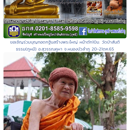
ขอเชิญร่วมบุญทอดกฐินสร้างพระใหญ่ หน้าตัก10ม. วัดป่าสันติ
ธรรม(ภูหมี) อ.สุวรรณคูหา จ.หนองบัวลำภู 20-21ตค.65