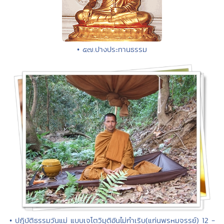
• ๕๗.ปางประทานธรรม
• ปฏิบัติธรรมวันแม่ แบบเจโตวิมุติอันไม่กำเริบ(แก่นพรหมจรรย์) 12 -