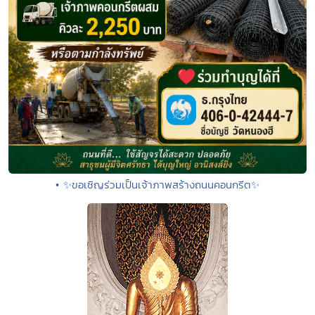
• ✨ขอเชิญร่วมเป็นเจ้าภาพสร้างถนนคอนกรีต✨