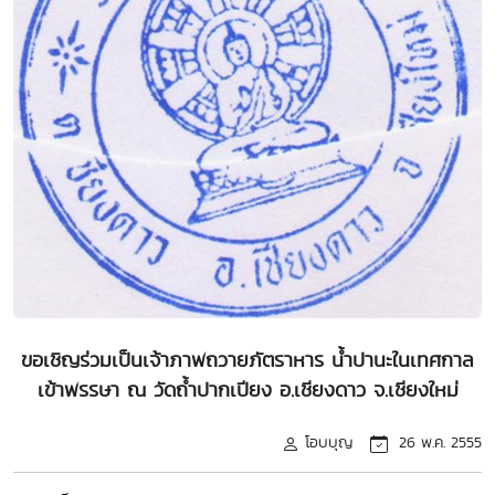
ขอเชิญร่วมเป็นเจ้าภาพถวายภัตราหาร น้ำปานะในเทศกาล
เข้าพรรษา ณ วัดถ้ำปากเปียง อ.เชียงดาว จ.เชียงใหม่
โอบบุญ
26 พ.ค. 2555