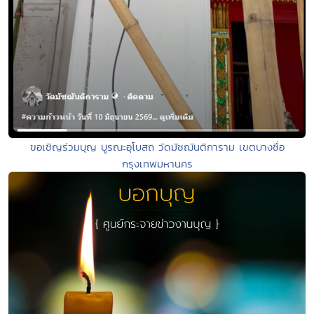
ขอเชิญร่วมบุญ บูรณะอุโบสถ วัดมัชฌันติการาม เขตบางซื่อ
กรุงเทพมหานคร