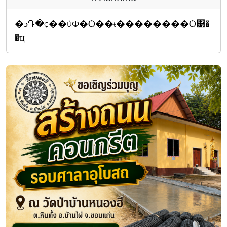
�ͻԴ�ç��ùФ�Ѻ��ŧ��������Ѻ͹�
�ҵ