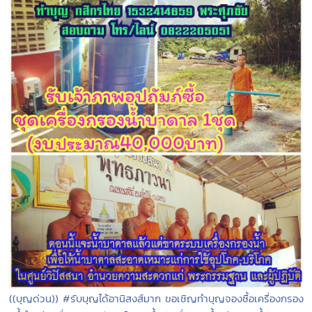
((บุญด่วน)) #รับบุญได้อานิสงส์มาก ขอเชิญทำบุญจองซื้อเครื่องกรอง