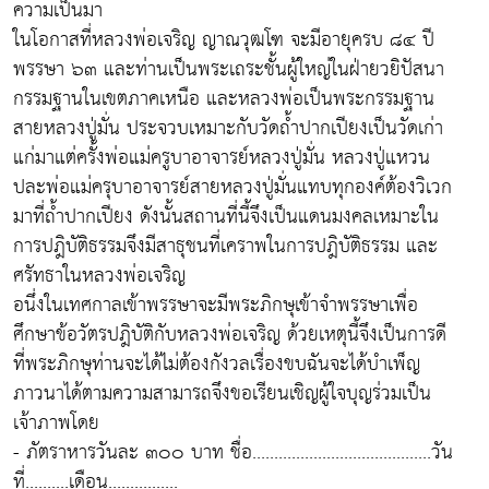
ความเป็นมา
ในโอกาสที่หลวงพ่อเจริญ ญาณวุฒโฑ จะมีอายุครบ ๘๔ ปี
พรรษา ๖๓ และท่านเป็นพระเถระชั้นผู้ใหญ่ในฝ่ายวยิปัสนา
กรรมฐานในเขตภาคเหนือ และหลวงพ่อเป็นพระกรรมฐาน
สายหลวงปู่มั่น ประจวบเหมาะกับวัดถ้ำปากเปียงเป็นวัดเก่า
แก่มาแต่ครั้งพ่อแม่ครูบาอาจารย์หลวงปู่มั่น หลวงปู่แหวน
ปละพ่อแม่ครุบาอาจารย์สายหลวงปู่มั่นแทบทุกองค์ต้องวิเวก
มาที่ถ้ำปากเปียง ดังนั้นสถานที่นี้จึงเป็นแดนมงคลเหมาะใน
การปฎิบัติธรรมจึงมีสาธุชนที่เคราพในการปฎิบัติธรรม และ
ศรัทธาในหลวงพ่อเจริญ
อนึ่งในเทศกาลเข้าพรรษาจะมีพระภิกษุเข้าจำพรรษาเพื่อ
ศึกษาข้อวัตรปฎิบัติกับหลวงพ่อเจริญ ด้วยเหตุนี้จึงเป็นการดี
ที่พระภิกษุท่านจะได้ไม่ต้องกังวลเรื่องขบฉันจะได้บำเพ็ญ
ภาวนาได้ตามความสามารถจึงขอเรียนเชิญผู้ใจบุญร่วมเป็น
เจ้าภาพโดย
- ภัตราหารวันละ ๓๐๐ บาท ชื่อ.........................................วัน
ที่..........เดือน................