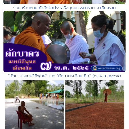
ร่วมสร้างถนนเข้าวัดป่าประเสริฐอุดมธรรมาราม จ.เชียงราย
“ตักบาตรแบบวิถีพุทธ” และ “ตักบาตรเดือนเกิด” (๗ พ.ค. ๒๕๖๕)