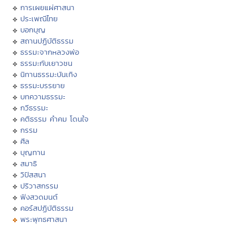
การเผยแผ่ศาสนา
ประเพณีไทย
บอกบุญ
สถานปฏิบัติธรรม
ธรรมะจากหลวงพ่อ
ธรรมะกับเยาวชน
นิทานธรรมะบันเทิง
ธรรมะบรรยาย
บทความธรรมะ
กวีธรรมะ
คติธรรม คำคม โดนใจ
กรรม
ศีล
บุญทาน
สมาธิ
วิปัสสนา
ปริวาสกรรม
ฟังสวดมนต์
คอร์สปฏิบัติธรรม
พระพุทธศาสนา