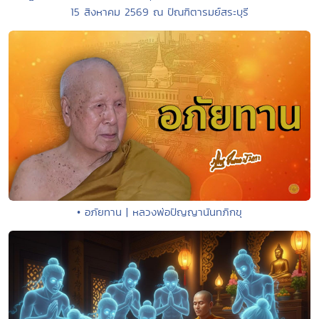
15 สิงหาคม 2569 ณ ปัณฑิตารมย์สระบุรี
• อภัยทาน | หลวงพ่อปัญญานันทภิกขุ