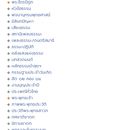
พระไตรปิฏก
หัวข้อธรรม
พจนานุกรมพุทธศาสน์
มิลินทปัญหา
เสียงธรรม
สถานีเพลงธรรมะ
เพลงธรรมะ/ดนตรีสมาธิ
ธรรมะปฏิบัติ
คลังแสงแห่งธรรม
บทสวดมนต์
หลักธรรมนำสุขฯ
กรรมฐานประจำวันเกิด
ฮีต ๑๒ คอง ๑๔
งานบุญประจำปี
ประเพณีทั่วไทย
พระพุทธเจ้า
ภาพพระพุทธประวัติ
ประวัติพระพุทธสาวก
ทศชาติชาดก
นิทานชาดก
พุทธวจนในธรรมบท