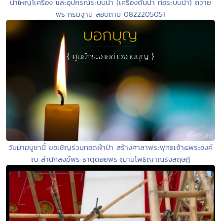
น้ำใหญ่1เครื่อง และอุปกรณ์ระบบน้ำ (เครื่องดันน้ำ ท่อระบบน้ำ) ถวาย
พระกรมฐาน สอบถาม 0822205051
วันมาฆบูชานี้ ขอเชิญร่วมทอดผ้าป่า สร้างศาลาพระพุทธเจ้า๕พระองค์
ณ สำนักสงฆ์พระธาตุดอยพระฌานโพธิญาณรังสฤษฏิ์