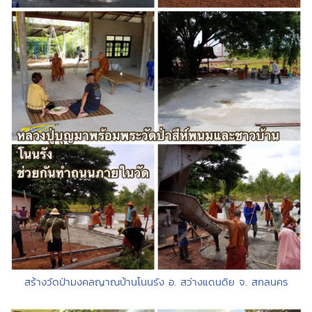
สร้างวัดป่ามงคลญาณบ้านโนนรัง อ. สว่างแดนดิย จ. สกลนคร