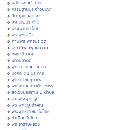
หลักธรรมนำสุขฯ
กรรมฐานประจำวันเกิด
ฮีต ๑๒ คอง ๑๔
งานบุญประจำปี
ประเพณีทั่วไทย
พระพุทธเจ้า
ภาพพระพุทธประวัติ
ประวัติพระพุทธสาวก
ทศชาติชาดก
นิทานชาดก
พุทธวจนในธรรมบท
มงคล ๓๘ ประการ
พุทธศาสนสุภาษิต
พุทธศาสนสุภาษิต ๖๒๑
สังเวชนียสถาน ๔ ตำบล
ปางพระพุทธรูป
พระพุทธรูปสำคัญ
พระพุทธศาสนาในไทย
ทำเนียบวัดไทย
พระอารามหลวง