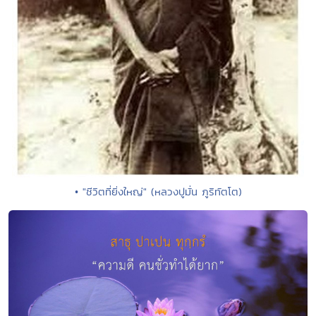
• "ชีวิตที่ยิ่งใหญ่" (หลวงปูมั่น ภูริทัตโต)