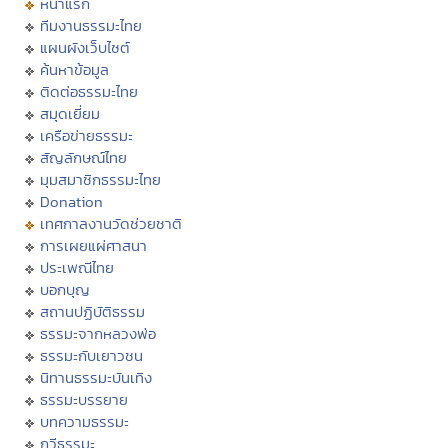
หน้าแรก
ทีมงานธรรมะไทย
แผนผังเว็บไซต์
ค้นหาข้อมูล
ติดต่อธรรมะไทย
สมุดเยี่ยม
เครือข่ายธรรมะ
สัญลักษณ์ไทย
มุมสมาชิกธรรมะไทย
Donation
เทศกาลงานวัดช่วยชาติ
การเผยแผ่ศาสนา
ประเพณีไทย
บอกบุญ
สถานปฏิบัติธรรม
ธรรมะจากหลวงพ่อ
ธรรมะกับเยาวชน
นิทานธรรมะบันเทิง
ธรรมะบรรยาย
บทความธรรมะ
กวีธรรมะ