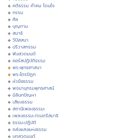
คติธรรม คำคม โดนใจ
กรรม
ศีล
บุญทาน
สมาธิ
วิปัสสนา
ปริวาสกรรม
ฟังสวดมนต์
คอร์สปฏิบัติธรรม
พระพุทธศาสนา
พระไตรปิฏก
หัวข้อธรรม
พจนานุกรมพุทธศาสน์
มิลินทปัญหา
เสียงธรรม
สถานีเพลงธรรมะ
เพลงธรรมะ/ดนตรีสมาธิ
ธรรมะปฏิบัติ
คลังแสงแห่งธรรม
บทสวดมนต์