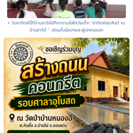
• วันอาทิตย์นี้ที่บ้านอารีย์มีกิจกรรมใสใสวัยเด็ก "อาทิตย์สุขสันต์ ณ
บ้านอารีย์ " เชิญทั้งน้องๆและผู้ปกครองค่ะ