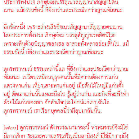
ประการทั้งปวง ภิกษุย่อมบรรลุเนวสัญญานาสัญญายตน
ฌาน. แม้ธรรมข้อนี้ ก็ยิ่งกว่าและประณีตกว่าญาณทัสสนะ.
อีกข้อหนึ่ง เพราะล่วงเสียซึ่งเนวสัญญานาสัญญายตนฌาน
โดยประการทั้งปวง ภิกษุย่อม บรรลุสัญญาเวทยิตนิโรธ.
เพราะเห็นด้วยปัญญาของเธอ อาสวะทั้งหลายย่อมสิ้นไป. แม้
ธรรมข้อนี้ ก็ยิ่งกว่าและประณีตกว่าญาณทัสสนะ.
ดูกรพราหมณ์ ธรรมเหล่านี้แล ที่ยิ่งกว่าและประณีตกว่าญาณ
ทัสสนะ. เปรียบเหมือนบุรุษคนนั้นที่มีความต้องการแก่น
แสวงหาแก่น เที่ยวเสาะหาแก่นอยู่ เมื่อต้นไม้ใหญ่มีแก่นตั้ง
อยู่ ตัดเอาแก่นนั้นแหละถือไป รู้อยู่ว่าแก่น และกิจที่จะพึงทำ
ด้วยไม้แก่นของเขา จักสำเร็จประโยชน์แก่เขา ฉันใด.
ดูกรพราหมณ์ เราเรียกบุคคลนี้ว่ามีอุปมาฉันนั้น.
[๓๖๐] ดูกรพราหมณ์ ดังพรรณนามาฉะนี้ พรหมจรรย์จึงมิใช่
มีลาภสักการะและความสรรเสริญเป็นอานิสงส์ มิใช่มีความถึง