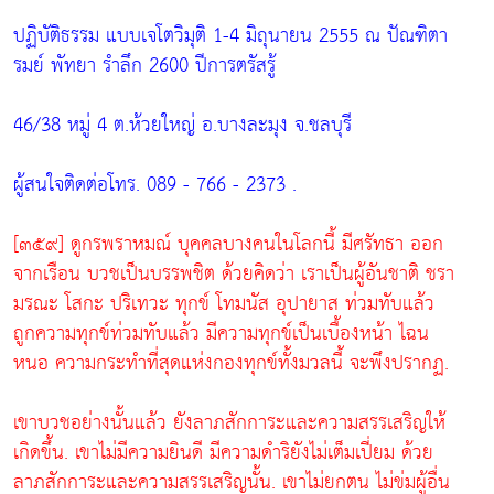
ปฏิบัติธรรม แบบเจโตวิมุติ 1-4 มิถุนายน 2555 ณ ปัณฑิตา
รมย์ พัทยา รำลึก 2600 ปีการตรัสรู้
46/38 หมู่ 4 ต.ห้วยใหญ่ อ.บางละมุง จ.ชลบุรี
ผู้สนใจติดต่อโทร. 089 - 766 - 2373 .
[๓๕๙] ดูกรพราหมณ์ บุคคลบางคนในโลกนี้ มีศรัทธา ออก
จากเรือน บวชเป็นบรรพชิต ด้วยคิดว่า เราเป็นผู้อันชาติ ชรา
มรณะ โสกะ ปริเทวะ ทุกข์ โทมนัส อุปายาส ท่วมทับแล้ว
ถูกความทุกข์ท่วมทับแล้ว มีความทุกข์เป็นเบื้องหน้า ไฉน
หนอ ความกระทำที่สุดแห่งกองทุกข์ทั้งมวลนี้ จะพึงปรากฏ.
เขาบวชอย่างนั้นแล้ว ยังลาภสักการะและความสรรเสริญให้
เกิดขึ้น. เขาไม่มีความยินดี มีความดำริยังไม่เต็มเปี่ยม ด้วย
ลาภสักการะและความสรรเสริญนั้น. เขาไม่ยกตน ไม่ข่มผู้อื่น