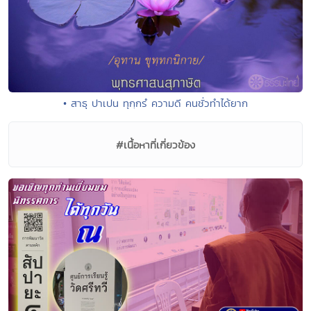
• สาธุ ปาเปน ทุกฺกรํ ความดี คนชั่วทำได้ยาก
#เนื้อหาที่เกี่ยวข้อง