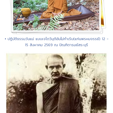
• ปฏิบัติธรรมวันแม่ แบบเจโตวิมุติอันไม่กำเริบ(แก่นพรหมจรรย์) 12 -
15 สิงหาคม 2569 ณ ปัณฑิตารมย์สระบุรี