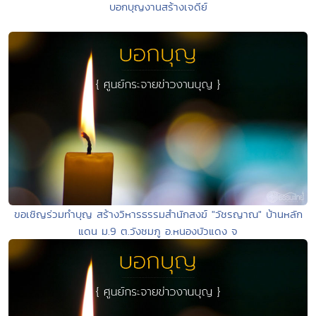
บอกบุญงานสร้างเจดีย์
ขอเชิญร่วมทำบุญ สร้างวิหารธรรมสำนักสงฆ์ "วัชรญาณ" บ้านหลัก
แดน ม.9 ต.วังชมภู อ.หนองบัวแดง จ