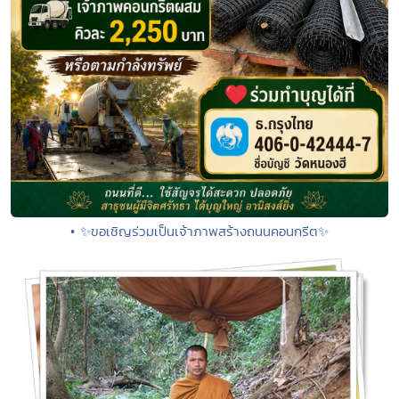
• ✨ขอเชิญร่วมเป็นเจ้าภาพสร้างถนนคอนกรีต✨