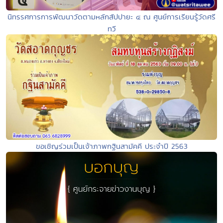
นิทรรศการการพัฒนาวัดตามหลักสัปปายะ ๔ ณ ศูนย์การเรียนรู้วัดศรี
ทวี
ขอเชิญร่วมเป็นเจ้าภาพกฐินสามัคคี ประจำปี 2563