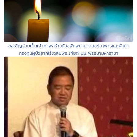
ขอเชิญร่วมเป็นเจ้าภาพสร้างห้องพักพยาบาลสงฆ์อาพาธและผ้าป่า
กองทุนผู้ป่วยากไร้เฉลิมพระเกียติ ๘๔ พรรษามหาราชา