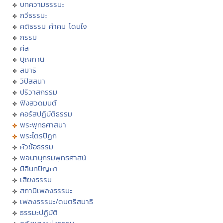
บทความธรรมะ
กวีธรรมะ
คติธรรม คำคม โดนใจ
กรรม
ศีล
บุญทาน
สมาธิ
วิปัสสนา
ปริวาสกรรม
ฟังสวดมนต์
คอร์สปฏิบัติธรรม
พระพุทธศาสนา
พระไตรปิฏก
หัวข้อธรรม
พจนานุกรมพุทธศาสน์
มิลินทปัญหา
เสียงธรรม
สถานีเพลงธรรมะ
เพลงธรรมะ/ดนตรีสมาธิ
ธรรมะปฏิบัติ