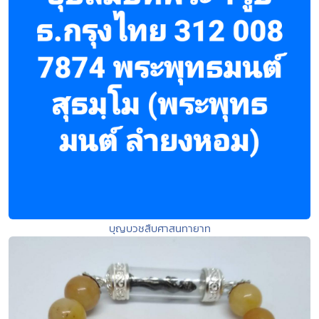
บุญบวชสืบศาสนทายาท