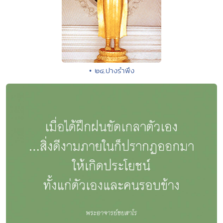
• ๒๔.ปางรำพึง