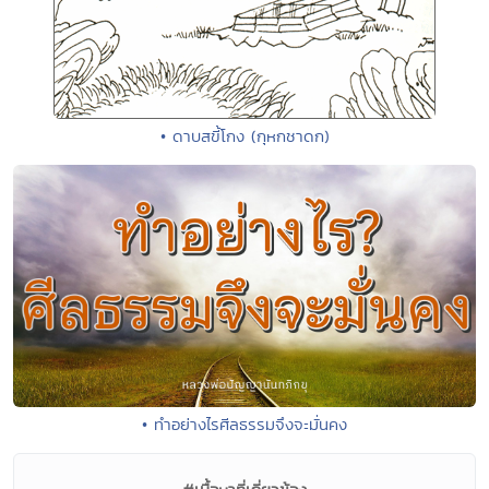
• ดาบสขี้โกง (กุหกชาดก)
• ทำอย่างไรศีลธรรมจึงจะมั่นคง