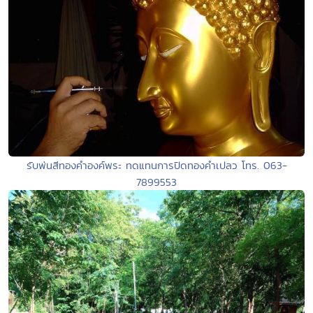
รับพ่นสีทองคำองค์พระ ทดแทนการปิดทองคำเปลว โทร. 063-
7899553