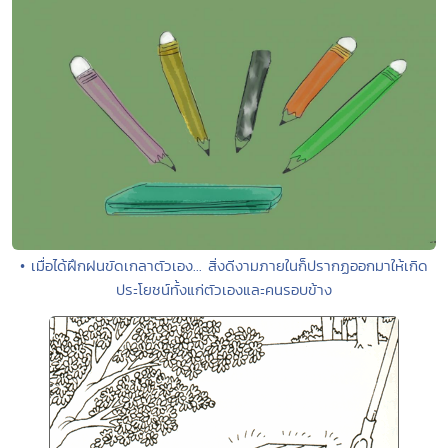
• เมื่อได้ฝึกฝนขัดเกลาตัวเอง... สิ่งดีงามภายในก็ปรากฏออกมาให้เกิด
ประโยชน์ทั้งแก่ตัวเองและคนรอบข้าง