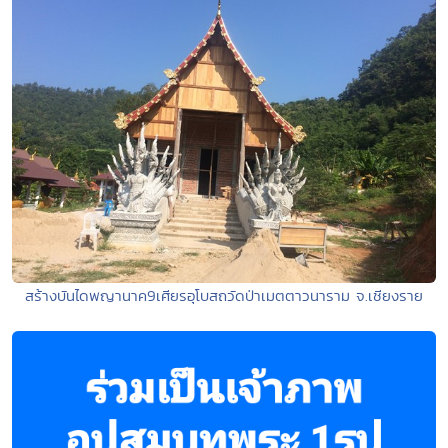
สร้างบันไดพญานาค9เศียรอุโบสถวัดป่าเมตตาวนาราม จ.เชียงราย