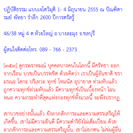
ปฏิบัติธรรม แบบเจโตวิมุติ 1- 4 มิถุนายน 2555 ณ ปัณฑิตา
รมย์ พัทยา รำลึก 2600 ปีการตรัสรู้
46/38 หมู่ 4 ต.ห้วยใหญ่ อ.บางละมุง จ.ชลบุรี
ผู้สนใจติดต่อโทร. 089 - 766 - 2373 .
[๓๕๙] ดูกรพราหมณ์ บุคคลบางคนในโลกนี้ มีศรัทธา ออก
จากเรือน บวชเป็นบรรพชิต ด้วยคิดว่า เราเป็นผู้อันชาติ ชรา
มรณะ โสกะ ปริเทวะ ทุกข์ โทมนัส อุปายาส ท่วมทับแล้ว
ถูกความทุกข์ท่วมทับแล้ว มีความทุกข์เป็นเบื้องหน้า ไฉน
หนอ ความกระทำที่สุดแห่งกองทุกข์ทั้งมวลนี้ จะพึงปรากฏ.
เขาบวชอย่างนั้นแล้ว ยังลาภสักการะและความสรรเสริญให้
เกิดขึ้น. เขาไม่มีความยินดี มีความดำริยังไม่เต็มเปี่ยม ด้วย
ลาภสักการะและความสรรเสริญนั้น. เขาไม่ยกตน ไม่ข่มผู้อื่น