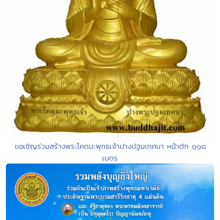
ขอเชิญร่วมสร้างพระโคตมะพุทธเจ้าปางปฐมเทศนา หน้าตัก ๑๑๘
เมตร