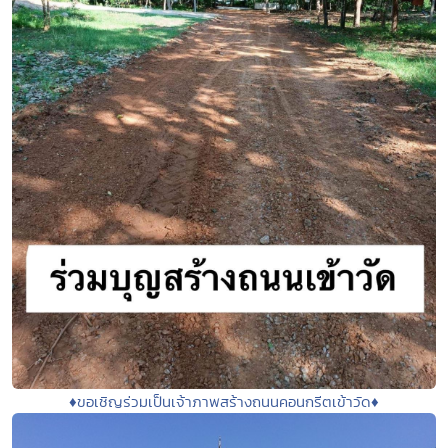
♦️ขอเชิญร่วมเป็นเจ้าภาพสร้างถนนคอนกรีตเข้าวัด♦️