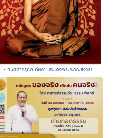
• "เมตตากรุณา ที่ผิด" (สมเด็จพระญาณสังวร)