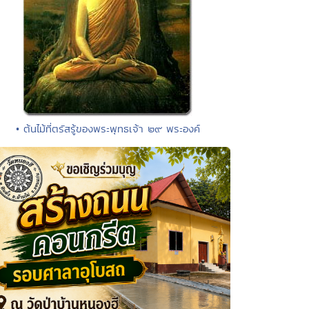
• ต้นไม้ที่ตรัสรู้ของพระพุทธเจ้า ๒๙ พระองค์