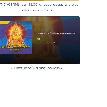
77(21/03/64) เวลา 18.00 น. บรรยายธรรม โดย อ.ธร
รมธีระ ธรรมมะพิสุทธิ์
• บทพระคาถาโพธิบาทสะเดาะเคราะห์