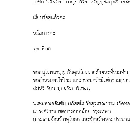
ในชื่อ "จิรพงษ์ - เบญจวรรณ หิรัญญสัมฤทธิ์ และ
เรียบร้อยแล้วค่ะ
นมัสการค่ะ
จุฑาทิพย์
ขออนุโมทนาบุญ กับคุณโยมมากด้วยนะที่ร่วมทำบุญ
ขออำนวยพรให้โยม และครอบครัวมีแต่ความสุขความ
สมปรารถนาทุกประการเทอญ
พระมหาเฉลิมชัย ปภัสสโร วัดสุวรรณาราม (วัดทอ
แขวงศิริราช เขตบางกอกน้อย กรุงเทพฯ
(ประธานจัดสร้างอุโบสถ และจัดสร้างพระประธาน