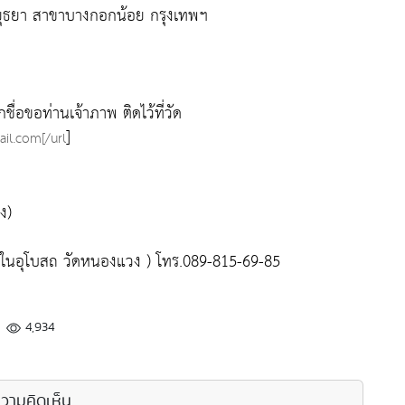
ีอยุธยา สาขาบางกอกน้อย กรุงเทพฯ
ชื่อขอท่านเจ้าภาพ ติดไว้ที่วัด
]
il.com[/url
ง)
ในอุโบสถ วัดหนองแวง ) โทร.089-815-69-85
4,934
วามคิดเห็น