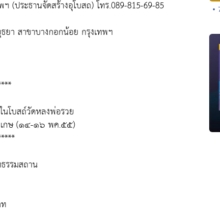
พฯ (ประธานจัดสร้างอุโบสถ) โทร.089-815-69-85
• 
ีอยุธยา สาขาบางกอกน้อย กรุงเทพฯ
****
ในโบสถ์วัดหลงพ่อรวย
ีสะเกษ (๑๔-๑๖ พค.๕๕)
*****
ชตธรรมสถาน
าท