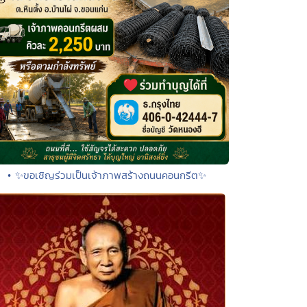
• ✨ขอเชิญร่วมเป็นเจ้าภาพสร้างถนนคอนกรีต✨