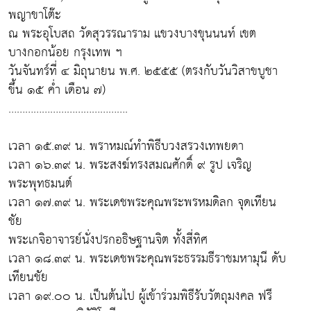
พญาขาโต๊ะ
ณ พระอุโบสถ วัดสุวรรณาราม แขวงบางขุนนนท์ เขต
บางกอกน้อย กรุงเทพ ฯ
วันจันทร์ที่ ๔ มิถุนายน พ.ศ. ๒๕๕๕ (ตรงกับวันวิสาขบูชา
ขึ้น ๑๕ ค่ำ เดือน ๗)
…………………………………….
เวลา ๑๕.๓๙ น. พราหมณ์ทำพิธีบวงสรวงเทพยดา
เวลา ๑๖.๓๙ น. พระสงฆ์ทรงสมณศักดิ์ ๙ รูป เจริญ
พระพุทธมนต์
เวลา ๑๗.๓๙ น. พระเดชพระคุณพระพรหมดิลก จุดเทียน
ชัย
พระเกจิอาจารย์นั่งปรกอธิษฐานจิต ทั้งสี่ทิศ
เวลา ๑๘.๓๙ น. พระเดชพระคุณพระธรรมธีราชมหามุนี ดับ
เทียนชัย
เวลา ๑๙.๐๐ น. เป็นต้นไป ผู้เข้าร่วมพิธีรับวัตถุมงคล ฟรี