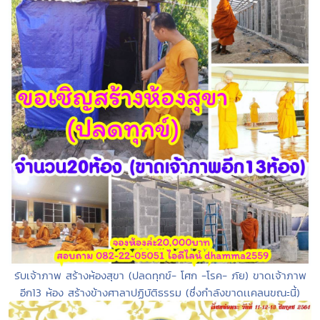
รับเจ้าภาพ สร้างห้องสุขา (ปลดทุกข์- โศก -โรค- ภัย) ขาดเจ้าภาพ
อีก13 ห้อง สร้างข้างศาลาปฏิบัติธรรม (ซึ่งกำลังขาดเเคลนขณะนี้)