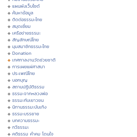
แผนผังเว็บไซต์
ค้นหาข้อมูล
ติดต่อธรรมะไทย
สมุดเยี่ยม
เครือข่ายธรรมะ
สัญลักษณ์ไทย
มุมสมาชิกธรรมะไทย
Donation
เทศกาลงานวัดช่วยชาติ
การเผยแผ่ศาสนา
ประเพณีไทย
บอกบุญ
สถานปฏิบัติธรรม
ธรรมะจากหลวงพ่อ
ธรรมะกับเยาวชน
นิทานธรรมะบันเทิง
ธรรมะบรรยาย
บทความธรรมะ
กวีธรรมะ
คติธรรม คำคม โดนใจ