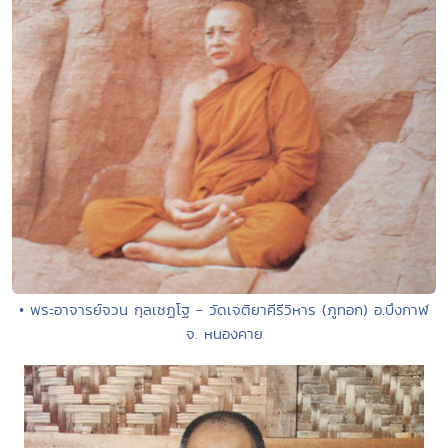
• พระอาจารย์จวน กุลเชฏโฐ - วัดเจติยาคีรีวิหาร (ภูทอก) อ.บึงกาฬ
จ. หนองคาย