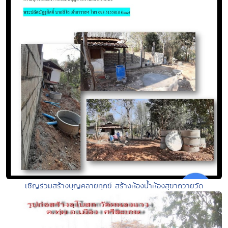
เชิญร่วมสร้างบุญคลายทุกข์ สร้างห้องน้ำห้องสุขาถวายวัด