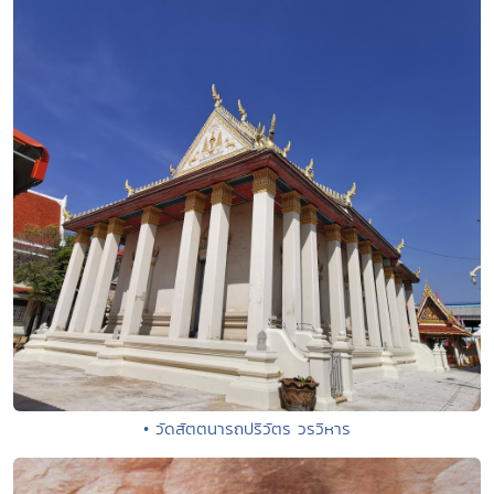
• วัดสัตตนารถปริวัตร วรวิหาร