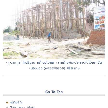
๑ บาท ๑ คำอธิฐาน สร้างอุโบสถ และสร้างพระประธานในโบสถ วัด
หนองแวง (หลวงพ่อรวย) ศรีสะเกษ
Go To Top
หน้าแรก
ทีมงานธรรมะไทย