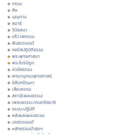
กรรม
ศีล
บุญทาน
สมาธิ
วิปัสสนา
ปริวาสกรรม
ฟังสวดมนต์
คอร์สปฏิบัติธรรม
พระพุทธศาสนา
พระไตรปิฏก
หัวข้อธรรม
พจนานุกรมพุทธศาสน์
มิลินทปัญหา
เสียงธรรม
สถานีเพลงธรรมะ
เพลงธรรมะ/ดนตรีสมาธิ
ธรรมะปฏิบัติ
คลังแสงแห่งธรรม
บทสวดมนต์
หลักธรรมนำสุขฯ