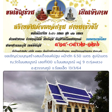
ขอเชิญร่วมบุญสร้างสมเด็จองค์ปฐม หน้าตัก 6.50 เมตร สูง12เมตร
ณ.วัดโนนสมบูรณ์ เลขที่100 บ.โนนสมบูรณ์ หมู่ 9 ต.ทุ่งหลวง
อ.สุวรรณภูมิ จ.ร้อยเอ็ด 13/3/64