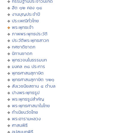
กรรมฐานประจำวันเกิด
ฮีต ๑๒ คอง ๑๔
งานบุญประจำปี
ประเพณีทั่วไทย
พระพุทธเจ้า
ภาพพระพุทธประวัติ
ประวัติพระพุทธสาวก
ทศชาติชาดก
นิทานชาดก
พุทธวจนในธรรมบท
มงคล ๓๘ ประการ
พุทธศาสนสุภาษิต
พุทธศาสนสุภาษิต ๖๒๑
สังเวชนียสถาน ๔ ตำบล
ปางพระพุทธรูป
พระพุทธรูปสำคัญ
พระพุทธศาสนาในไทย
ทำเนียบวัดไทย
พระอารามหลวง
ศาสนพิธี
อุปสมบทพิธี