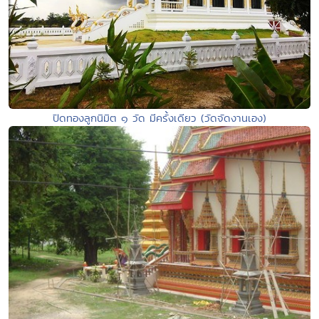
ปิดทองลูกนิมิต ๑ วัด มีครั้งเดียว (วัดจัดงานเอง)