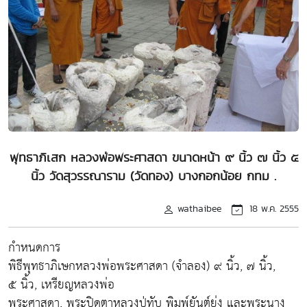
พุทธาภิเสก หลวงพ่อพระศาสดา ขนาดหน้า ๙ นิ้ว ๗ นิ้ว ๕
นิ้ว วัดสุวรรณาราม (วัดทอง) บางกอกน้อย กทม .
wathaibee
18 พ.ค. 2555
กำหนดการ
พิธีพุทธาภิเษกหลวงพ่อพระศาสดา (จำลอง) ๙ นิ้ว, ๗ นิ้ว,
๕ นิ้ว, เหรียญหลวงพ่อ
พระศาสดา, พระปิดตาหลวงปู่ทับ พิมพ์ยันต์ยุ่ง และพระนาง