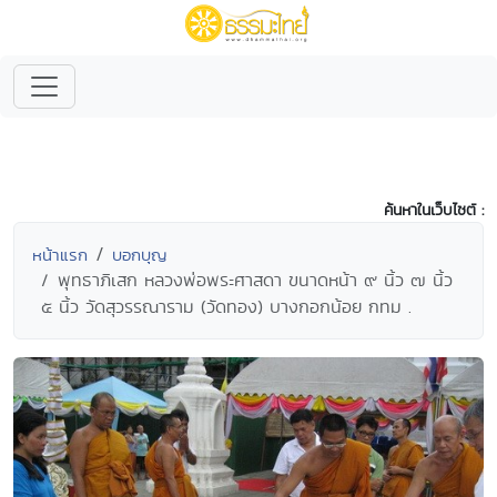
ค้นหาในเว็บไซต์ :
หน้าแรก
บอกบุญ
พุทธาภิเสก หลวงพ่อพระศาสดา ขนาดหน้า ๙ นิ้ว ๗ นิ้ว
๕ นิ้ว วัดสุวรรณาราม (วัดทอง) บางกอกน้อย กทม .