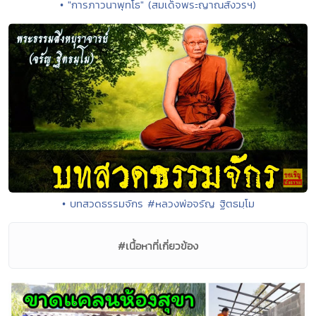
• "การภาวนาพุทโธ" (สมเด็จพระญาณสังวรฯ)
• บทสวดธรรมจักร #หลวงพ่อจรัญ ฐิตธมฺโม
#เนื้อหาที่เกี่ยวข้อง