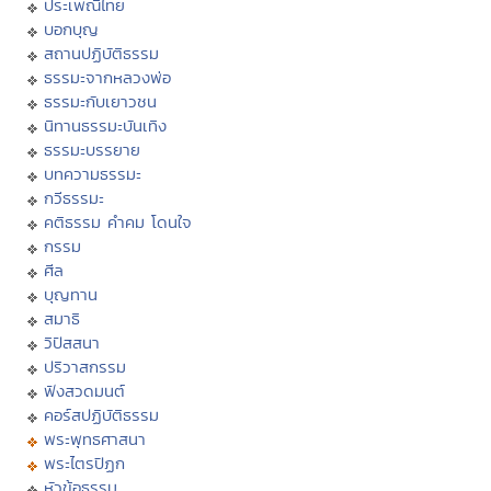
ประเพณีไทย
บอกบุญ
สถานปฏิบัติธรรม
ธรรมะจากหลวงพ่อ
ธรรมะกับเยาวชน
นิทานธรรมะบันเทิง
ธรรมะบรรยาย
บทความธรรมะ
กวีธรรมะ
คติธรรม คำคม โดนใจ
กรรม
ศีล
บุญทาน
สมาธิ
วิปัสสนา
ปริวาสกรรม
ฟังสวดมนต์
คอร์สปฏิบัติธรรม
พระพุทธศาสนา
พระไตรปิฏก
หัวข้อธรรม