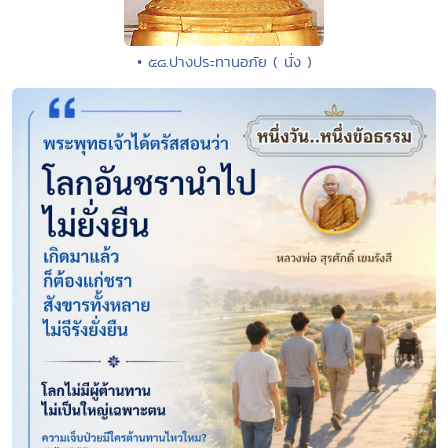
• ๕๘.ปางประทานอภัย ( นั่ง )