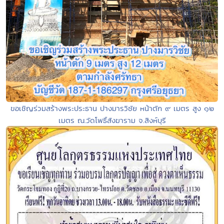
ขอเชิญร่วมสร้างพระประธาน ปางมารวิชัย หน้าตัก ๙ เมตร สูง ๑๒
เมตร ณ.วัดโพธิ์สังฆาราม จ.สิงห์บุรี