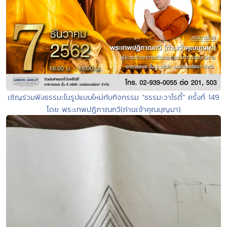
เชิญร่วมฟังธรรมะในรูปแบบใหม่กับกิจกรรม “ธรรมะวาไรตี้” ครั้งที่ 149
โดย พระเทพปฏิภาณกวี(ท่านเจ้าคุณบุญมา)