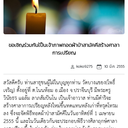
ขอเชิญร่วมกันเ้ป็นเจ้าภาพทอดผ้าป่าสามัคคีสร้างศาลา
การเปรียญ
koko9275
10 มี.ค. 2555
สวัสดีครับ ท่านสาธุชนผู้ใฝ่ในบุญทุกท่าน วัดบางแขยง(โพธิ์
เจริญ) ตั้งอยู่ที่ ต.โนนห้อม อ.เมือง จ.ปราจีนบุรี มีพระครู
วินัยธร แฉล้ม ลาภสัมปันโน เป็นเจ้าอาวาส ท่านมีดำริจะ
สร้างศาลาการเปรียญหลังใหม่ขึ้นทดแทนหลังเก่าที่ทรุดโทรม
ลง ซึ่งจะจัดพิธีทอดผ้าป่าสามัคคีในวันอาทิตย์ที่ 1 เมษายน
2555 นี้ และในวันเดียวกันจะประกอบพิธีวางศิลาฤกษ์ศาลา