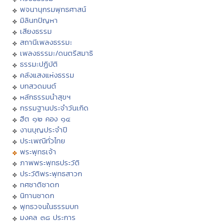
พจนานุกรมพุทธศาสน์
มิลินทปัญหา
เสียงธรรม
สถานีเพลงธรรมะ
เพลงธรรมะ/ดนตรีสมาธิ
ธรรมะปฏิบัติ
คลังแสงแห่งธรรม
บทสวดมนต์
หลักธรรมนำสุขฯ
กรรมฐานประจำวันเกิด
ฮีต ๑๒ คอง ๑๔
งานบุญประจำปี
ประเพณีทั่วไทย
พระพุทธเจ้า
ภาพพระพุทธประวัติ
ประวัติพระพุทธสาวก
ทศชาติชาดก
นิทานชาดก
พุทธวจนในธรรมบท
มงคล ๓๘ ประการ