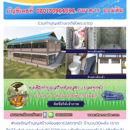
ร่วมทำบุญสร้างเจดีย์(พระธาตุ)
#ขอเชิญทำบุญสร้างห้องสุขา(ปลดทุกข์) จำนวน30หลัง (ขาด
อีก27หลัง) จองหลังล่ะ30,000บาท หรือทำบุญตามกำลัง (ติดชื่อเจ้า