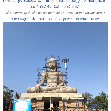
เชิญร่วมบุญปรับปรุง/เปลี่ยนโครงสร้างห้องกัมมัฏฐานจากไม้ที่ถูกปวก/
มอดกินใกล้พัง เป็นโครงสร้างเหล็ก
ขอความอุปถัมภ์สมทบทุนสร้างห้องสุขาด่วนๆขาดแคลนมากๆ