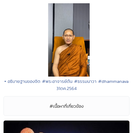
• อธิบายฐานของจิต #พระอาจารย์ต้น #ธรรมนาวา #dhammanava
31ตค.2564
#เนื้อหาที่เกี่ยวข้อง