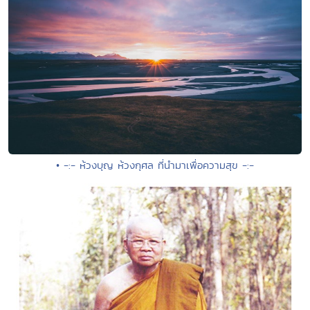
• -:- ห้วงบุญ ห้วงกุศล ที่นำมาเพื่อความสุข -:-