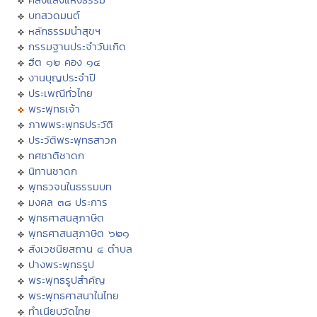
บทสวดมนต์
หลักธรรมนำสุขฯ
กรรมฐานประจำวันเกิด
ฮีต ๑๒ คอง ๑๔
งานบุญประจำปี
ประเพณีทั่วไทย
พระพุทธเจ้า
ภาพพระพุทธประวัติ
ประวัติพระพุทธสาวก
ทศชาติชาดก
นิทานชาดก
พุทธวจนในธรรมบท
มงคล ๓๘ ประการ
พุทธศาสนสุภาษิต
พุทธศาสนสุภาษิต ๖๒๑
สังเวชนียสถาน ๔ ตำบล
ปางพระพุทธรูป
พระพุทธรูปสำคัญ
พระพุทธศาสนาในไทย
ทำเนียบวัดไทย