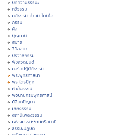
บทความธรรมะ
กวีธรรมะ
คติธรรม คำคม โดนใจ
กรรม
ศีล
บุญทาน
สมาธิ
วิปัสสนา
ปริวาสกรรม
ฟังสวดมนต์
คอร์สปฏิบัติธรรม
พระพุทธศาสนา
พระไตรปิฏก
หัวข้อธรรม
พจนานุกรมพุทธศาสน์
มิลินทปัญหา
เสียงธรรม
สถานีเพลงธรรมะ
เพลงธรรมะ/ดนตรีสมาธิ
ธรรมะปฏิบัติ
คลังแสงแห่งธรรม