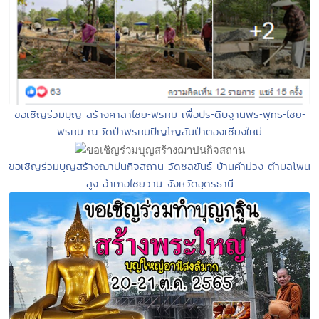
ขอเชิญร่วมบุญ สร้างศาลาไชยะพรหม เพื่อประดิษฐานพระพุทธะไชยะ
พรหม ณ.วัดป่าพรหมปัญโญสันป่าตองเชียงใหม่
ขอเชิญร่วมบุญสร้างฌาปนกิจสถาน วัดชลขันธ์ บ้านคำม่วง ตำบลโพน
สูง อำเภอไชยวาน จังหวัดอุดรธานี