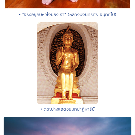
• "จริงอยู่กับหัวใจของเรา" (หลวงปู่จันทร์ศรี จนฺททีโป)
• ๓๙.ปางแสดงยมกปาฏิหาริย์