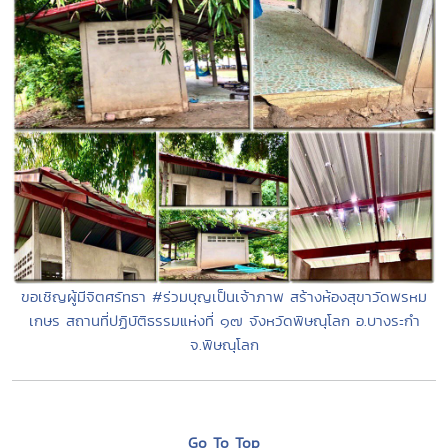
ขอเชิญผู้มีจิตศรัทธา #ร่วมบุญเป็นเจ้าภาพ สร้างห้องสุขาวัดพรหม
เกษร สถานที่ปฏิบัติธรรมแห่งที่ ๑๗ จังหวัดพิษณุโลก อ.บางระกำ
จ.พิษณุโลก
Go To Top