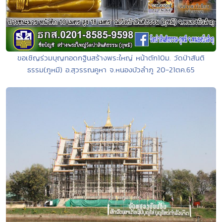
ขอเชิญร่วมบุญทอดกฐินสร้างพระใหญ่ หน้าตัก10ม. วัดป่าสันติ
ธรรม(ภูหมี) อ.สุวรรณคูหา จ.หนองบัวลำภู 20-21ตค.65