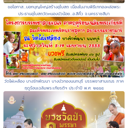
ขอโอกาส...บอกบุญใหญ่สร้างอุโบสถ เนื่องในงานพิธีเททองหล่อพระ
ประธานอุโบสถวัดหนองบัวน้อย...อ.สีคิ้ว จ.นครราชสีมา
วัดไผ่เหลือง บางรักพัฒนา บางบัวทองนนทบุรี บรรพชาสามเณร ภาค
ฤดูร้อนเฉลิมพระเกียรติฯ ประจำปี พ.ศ. ๒๕๕๕