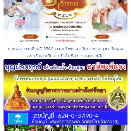
บวชพระ บวชชี ฟรี 2569 บวชเข้าพรรษาวัดป่ากรรมฐาน วัดแสง
ธรรมวังเขาเขียว อ.วังน้ำเขียว จ.นครราชสีมา