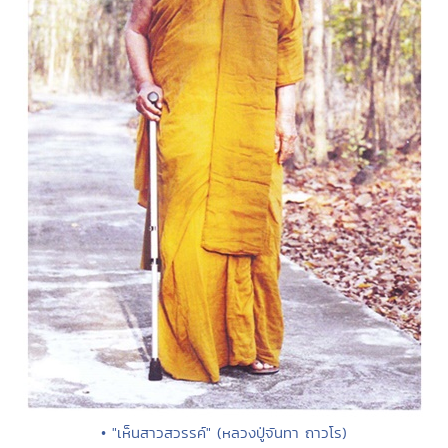
• "เห็นสาวสวรรค์" (หลวงปู่จันทา ถาวโร)