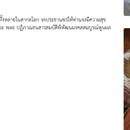
ธิ์ทั้งหลายในสากลโลก จงประธานพรให้ท่านจงมีความสุข
ุขะ พละ ปฏิภาณธนสารสมบัติพิพัฒนมงคลสมบูรณ์พูนผล