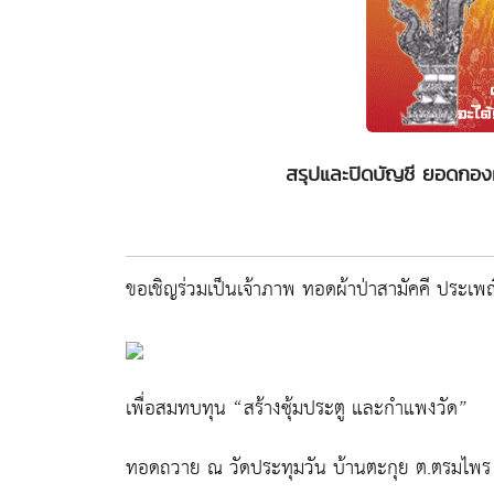
สรุปและปิดบัญชี ยอดกองผ้า
ขอเชิญร่วมเป็นเจ้าภาพ ทอดผ้าป่าสามัคคี ปร
เพื่อสมทบทุน “สร้างซุ้มประตู และกำแพงวัด”
ทอดถวาย ณ วัดประทุมวัน บ้านตะกุย ต.ตรมไพร อ.ศ