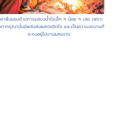
อย่าพึงมองข้ามการแสดงน้ำใจเล็ก ๆ น้อย ๆ เลย เพราะ
ตากรุณานั้นมีพลังส่งผลต่อจิตใจ และเป็นความงดงามที่
จะคงอยู่ไปนานแสนนาน