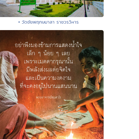
• วัดชัยพฤกษมาลา ราชวรวิหาร