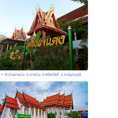
• วัดวังผาแดง ต.นาสวน อ.ศรีสวัสดิ์ จ.กาญจนบุรี