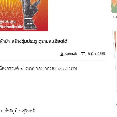
• 
ป่า สร้างซุ้มประตู ดูรายละเอียดได้
somrak
8 มี.ค. 2555
ะเพณีสงกรานต์ ๒,๕๕๕ กอง กองละ ๑๙๙ บาท
ีขรภูมิ จ.สุรินทร์