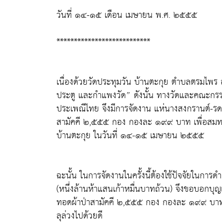
วันที่ ๑๔-๑๕ เดือน เมษายน พ.ศ. ๒๕๕๕
***************************
เนื่องด้วยวัดประทุมวัน บ้านตะกุย ตำบลตรมไพร อ
ประตู และกำแพงวัด” ดังนั้น ทางวัดและคณะกรรมการ
ประเพณีไทย จึงมีการจัดงาน แห่นางสงกรานต์-รดน้
สามัคคี ๒,๕๕๕ กอง กองละ ๑๙๙ บาท เพื่อสมทบท
บ้านตะกุย ในวันที่ ๑๔-๑๕ เมษายน ๒๕๕๕
ฉะนั้น ในการจัดงานในครั้งนี้ต้องใช้ปัจจัยในก
(หนึ่งล้านห้าแสนเก้าหมื่นบาทถ้วน) จึงขอบอกบุญ
ทอดผ้าป่าสามัคคี ๒,๕๕๕ กอง กองละ ๑๙๙ บาท เ
ลุล่วงไปด้วยดี