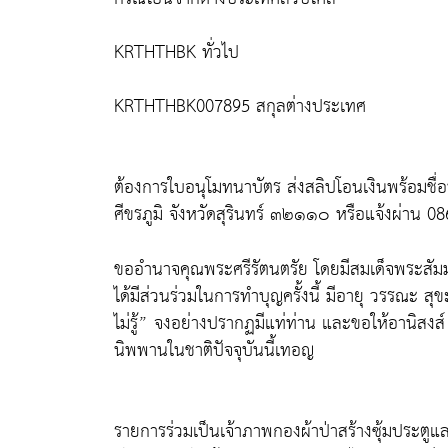
KRTHTHBK ทั่วไป
KRTHTHBK007895 สกุลต่างประเทศ
ต้องการใบอนุโมทนาบัตร ส่งสลิปโอนเงินพร้อมชื่อ
ศีขรภูมิ จังหวัดสุรินทร์ ๓๒๑๑๐ หรือแจ้งผ่าน 
ขออำนาจคุณพระศรีรัตนตรัย โดยมีสมเด็จพระสัมมา
ได้มีส่วนร่วมในการทำบุญครั้งนี้ มีอายุ วรรณะ สุ
ไม่รู้” จงอย่างปรากฏมีแท่ท่าน และขอให้อานิสงส์ ผ
นิพพานในชาติปัจจุบันนี้เทอญ
รายการร่วมเป็นเจ้าภาพกองผ้าป่าสร้างซุ้มประตู