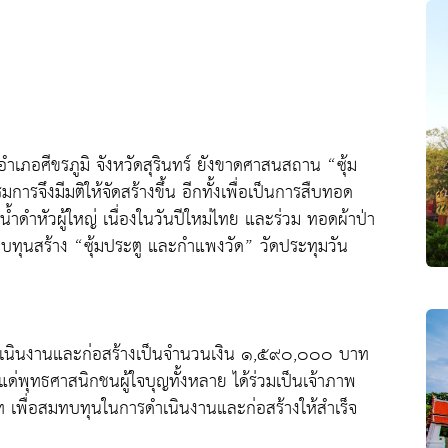
ำเภอศีขรภูมิ จังหวัดสุรินทร์ ยังขาดศาสนสถาน “ซุ้ม
จึงมีมติให้จัดสร้างขึ้น อีกทั้งเพื่อเป็นการสืบทอด
ำดำหัวผู้ใหญ่ เนื่องในวันปีใหม่ไทย และร่วม ทอดผ้าป่า
ุนสร้าง “ซุ้มประตู และกำแพงวัด” วัดประทุมวัน
ารดำเนินงานและก่อสร้างเป็นจำนวนเงิน ๑,๕๙๐,๐๐๐ บาท
แด่พุทธศาสนิกชนผู้ใจบุญทั้งหลาย ได้ร่วมเป็นเจ้าภาพ
พื่อสมทบทุนในการดำเนินงานและก่อสร้างให้สำเร็จ