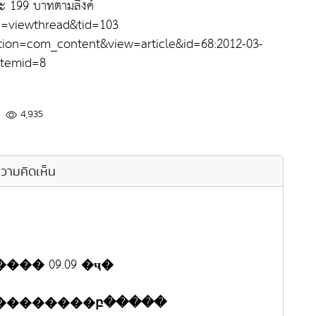
ละ 199 บาทตามลิงค์
=viewthread&tid=103
tion=com_content&view=article&id=68:2012-03-
Itemid=8
4,935
วามคิดเห็น
��� 09.09 �ҷ�
Ҥ��������բ�����