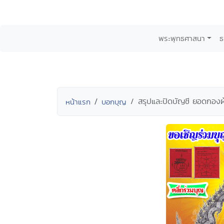
พระพุทธศาสนา
ธ
สรุปและปิดบัญชี ยอดกองผ้า
หน้าแรก
บอกบุญ