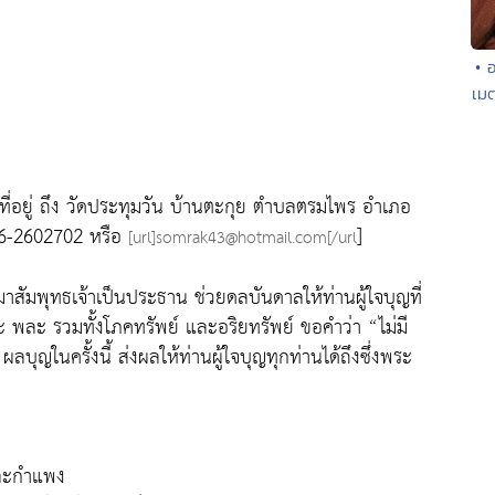
• 
เมต
ที่อยู่ ถึง วัดประทุมวัน บ้านตะกุย ตำบลตรมไพร อำเภอ
086-2602702 หรือ
]
[url]somrak43@hotmail.com[/url
สัมพุทธเจ้าเป็นประธาน ช่วยดลบันดาลให้ท่านผู้ใจบุญที่
ขะ พละ รวมทั้งโภคทรัพย์ และอริยทรัพย์ ขอคำว่า “ไม่มี
ลบุญในครั้งนี้ ส่งผลให้ท่านผู้ใจบุญทุกท่านได้ถึงซึ่งพระ
และกำแพง