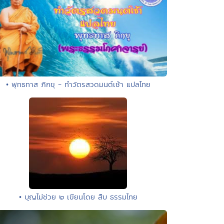
• พุทธทาส ภิกขุ - ทำวัตรสวดมนต์เช้า แปลไทย
• บุญไม่ช่วย ๒ เขียนโดย สืบ ธรรมไทย