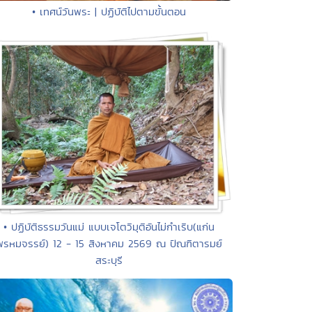
• เทศน์วันพระ | ปฏิบัติไปตามขั้นตอน
• ปฏิบัติธรรมวันแม่ แบบเจโตวิมุติอันไม่กำเริบ(แก่น
พรหมจรรย์) 12 - 15 สิงหาคม 2569 ณ ปัณฑิตารมย์
สระบุรี