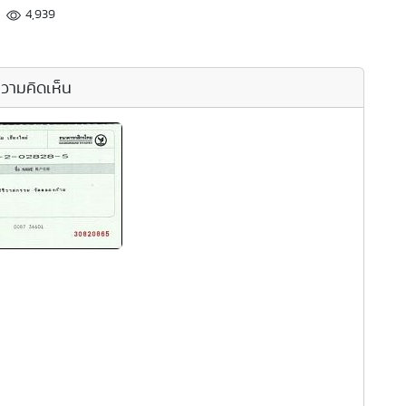
4,939
วามคิดเห็น