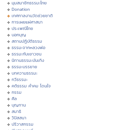
มุมสมาชิกธรรมะไทย
Donation
เทศกาลงานวัดช่วยชาติ
การเผยแผ่ศาสนา
ประเพณีไทย
บอกบุญ
สถานปฏิบัติธรรม
ธรรมะจากหลวงพ่อ
ธรรมะกับเยาวชน
นิทานธรรมะบันเทิง
ธรรมะบรรยาย
บทความธรรมะ
กวีธรรมะ
คติธรรม คำคม โดนใจ
กรรม
ศีล
บุญทาน
สมาธิ
วิปัสสนา
ปริวาสกรรม