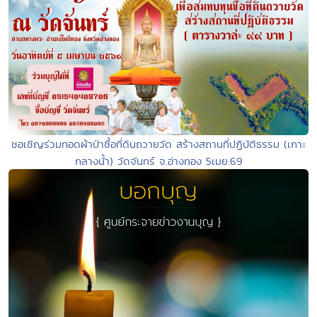
ชอเชิญร่วมทอดผ้าป่าซื้อที่ดินถวายวัด สร้างสถานที่ปฏิบัติธรรม (เกาะ
กลางนั้า) วัดจันทร์ จ.อ่างทอง 5เมย.69