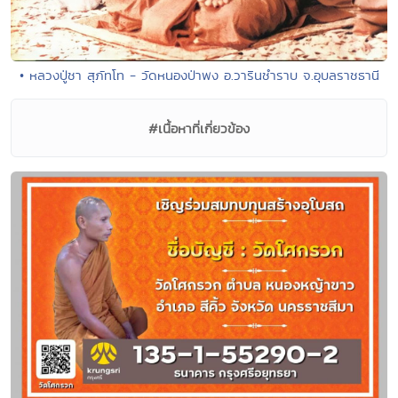
• หลวงปู่ชา สุภัทโท - วัดหนองป่าพง อ.วารินชำราบ จ.อุบลราชธานี
#เนื้อหาที่เกี่ยวข้อง