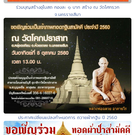
ร่วมบุญสร้างอุโบสถ กองละ ๑ บาท สร้าง ณ วัดโศกรวก
จ.นครราชสีมา
ประกาศเปลี่ยนแปลงกำหนดการ ถวายผ้ากฐิน ปี 2560