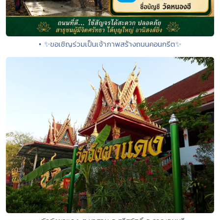
• ✨ขอเชิญร่วมเป็นเจ้าภาพสร้างถนนคอนกรีต✨