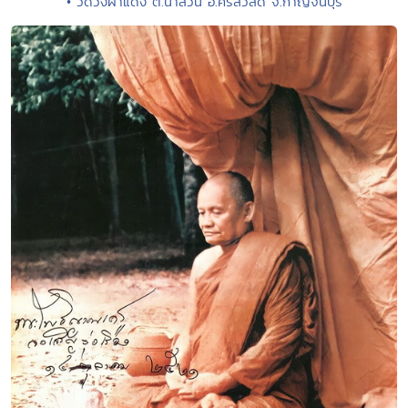
• วัดวังผาแดง ต.นาสวน อ.ศรีสวัสดิ์ จ.กาญจนบุรี