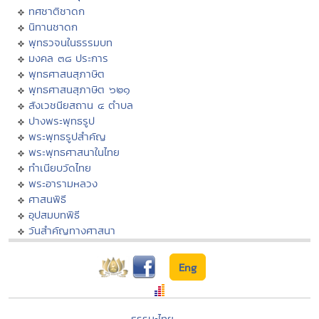
ทศชาติชาดก
นิทานชาดก
พุทธวจนในธรรมบท
มงคล ๓๘ ประการ
พุทธศาสนสุภาษิต
พุทธศาสนสุภาษิต ๖๒๑
สังเวชนียสถาน ๔ ตำบล
ปางพระพุทธรูป
พระพุทธรูปสำคัญ
พระพุทธศาสนาในไทย
ทำเนียบวัดไทย
พระอารามหลวง
ศาสนพิธี
อุปสมบทพิธี
วันสำคัญทางศาสนา
Eng
ธรรมะไทย