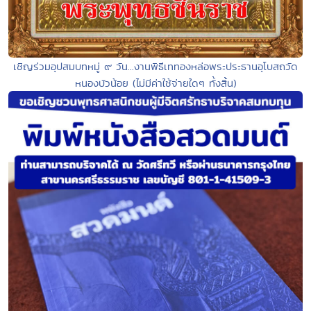
เชิญร่วมอุปสมบทหมู่ ๙ วัน...งานพิธีเททองหล่อพระประธานอุโบสถวัด
หนองบัวน้อย (ไม่มีค่าใช้จ่ายใดๆ ทั้งสิ้น)