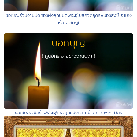
ขอเชิญร่วมงานปิดทองฝังลูกนิมิตพระอุโบสถวัดอุดรหนองสังข์ อ.แก้ง
คร้อ จ.ชัยภูมิ
ขอเชิญร่วมสร้างพระพุทธวิสุทธิมงคล หน้าตัก ๕.๙๙ เมตร