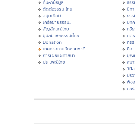
ค้นหาข้อมูล
ธรร
ติดต่อธรรมะไทย
นิทา
สมุดเยี่ยม
ธรร
เครือข่ายธรรมะ
บทค
สัญลักษณ์ไทย
กวี
มุมสมาชิกธรรมะไทย
คติ
Donation
กรร
เทศกาลงานวัดช่วยชาติ
ศีล
การเผยแผ่ศาสนา
บุญ
ประเพณีไทย
สมาธ
วิปั
ปริ
ฟัง
คอร์