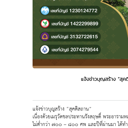
แจ้งข่าวบุญสร้าง “สุ
แจ้งข่าวบุญสร้าง “สุคติสถาน”
เนื่องด้วยเมรุวัดชลประทานรังสฤษดิ์ พระอารามห
ไม่ต่ำกว่า ๗๐๐ – ๘๐๐ ศพ และปีที่ผ่านมา ได้