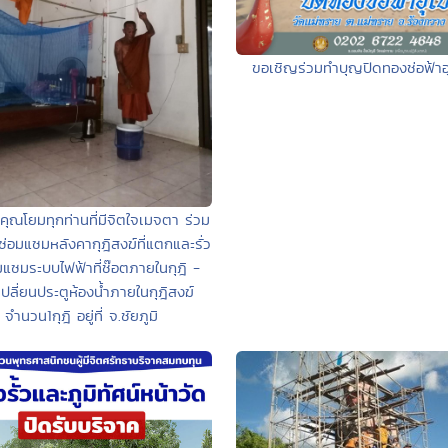
ขอเชิญร่วมทำบุญปิดทองช่อฟ้าอ
ุณโยมทุกท่านที่มีจิตใจเมจตา ร่วม
่อมแซมหลังคากุฎิสงฆ์ที่แตกและรั่ว
มแซมระบบไฟฟ้าที่ช๊อตภายในกุฎิ -
เปลี่ยนประตูห้องน้ำภายในกุฎิสงฆ์
จำนวน1กุฎิ อยู่ที่ จ.ชัยภูมิ