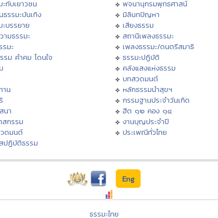
มะกับเยาวชน
พจนานุกรมพุทธศาสน์
นธรรมะบันเทิง
มิลินทปัญหา
มะบรรยาย
เสียงธรรม
วามธรรมะ
สถานีเพลงธรรมะ
ธรรมะ
เพลงธรรมะ/ดนตรีสมาธิ
ธรรม คำคม โดนใจ
ธรรมะปฏิบัติ
ม
คลังแสงแห่งธรรม
บทสวดมนต์
ทาน
หลักธรรมนำสุขฯ
ิ
กรรมฐานประจำวันเกิด
สสนา
ฮีต ๑๒ คอง ๑๔
วาสกรรม
งานบุญประจำปี
สวดมนต์
ประเพณีทั่วไทย
สปฏิบัติธรรม
Eng
ธรรมะไทย