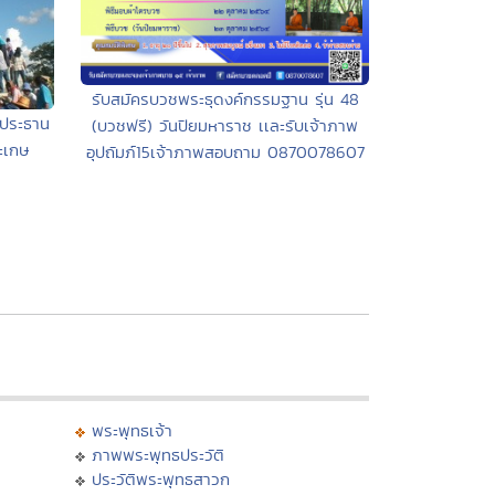
รับสมัครบวชพระธุดงค์กรรมฐาน รุ่น 48
ะประธาน
(บวชฟรี) วันปิยมหาราช เเละรับเจ้าภาพ
ะเกษ
อุปถัมภ์15เจ้าภาพสอบถาม 0870078607
พระพุทธเจ้า
ภาพพระพุทธประวัติ
ประวัติพระพุทธสาวก