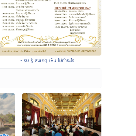
• รับ รู้ สังเกตุ เห็น ไม่ทำอะไร