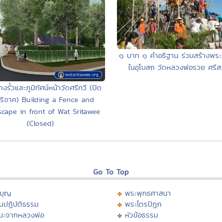
๑ บาท ๑ คำอธิฐาน ร่วมสร้างพร
ในอุโบสถ วัดหลวงพ่อรวย ศรีส
งรั้วและภูมิทัศน์หน้าวัดศรีทวี (ปิด
บริจาค) Building a Fence and
cape in front of Wat Sritawee
(Closed)
Go To Top
บุญ
พระพุทธศาสนา
นปฏิบัติธรรม
พระไตรปิฏก
มะจากหลวงพ่อ
หัวข้อธรรม