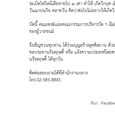
ระเบิดไฟไหม้เสียหายไป ๑ เตา ทำให้ เกิดวิกฤต เม
วันฌาปนกิจ หลายวัน คิดว่าต่อไปไม่อยากให้เกิดวิก
บัดนี้ คณะสงฆ์และคณะกรรมการบริหารวัด ฯ มีมติว่า
ของผู้วายชนม์
จึงเชิญชวนทุกท่าน ได้ร่วมบุญสร้างสุคติสถาน ด
ชลประทานรังสฤษดิ์ หรือ แจ้งความประสงค์โดยตร
นรังสฤษดิ์ ได้ทุกวัน
ติดต่อสอบถามได้ที่สำนักงานกลาง
โทร.02-583-8845
ที่มา : Faceb