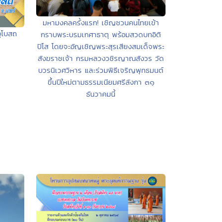
มหามงคลครั้งแรก! เชิญชวนคนไทยเข้า
ุโบสถ
กราบพระบรมเกศาธาตุ พร้อมสวดบทอิติ
ปิโส โดยจะอัญเชิญพระสุรเสียงสมเด็จพระ
สังฆราชเจ้า กรมหลวงวชิรญาณสังวร วัด
บวรนิเวศวิหาร และร่วมพิธีเจริญพุทธมนต์
ขึ้นปีใหม่ตามธรรมเนียมศรีลังกา ๓๑
ธันวาคมนี้