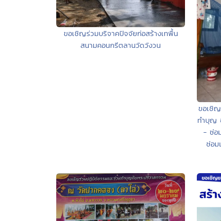
ขอเชิญร่วมบริจาคปัจจัยก่อสร้างเทพื้น
สนามคอนกรีตลานวัดวังวน
ขอเชิญค
ทำบุญ ซ
- ซ่อ
ซ่อม