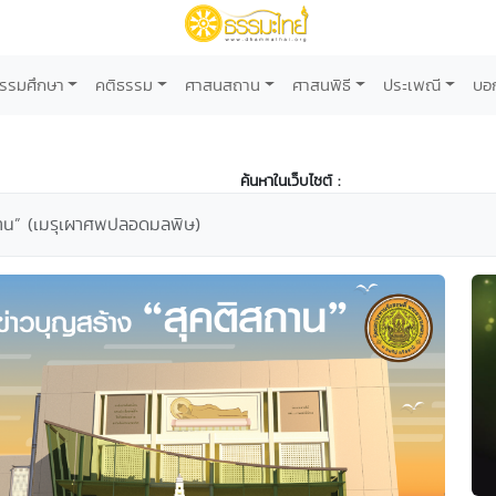
รรมศึกษา
คติธรรม
ศาสนสถาน
ศาสนพิธี
ประเพณี
บอ
ค้นหาในเว็บไซต์ :
สถาน” (เมรุเผาศพปลอดมลพิษ)