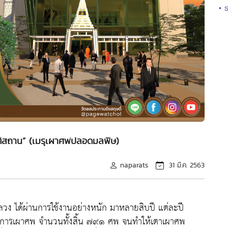
• 
คติสถาน” (เมรุเผาศพปลอดมลพิษ)
naparats
31 มี.ค. 2563
ลวง ได้ผ่านการใช้งานอย่างหนัก มาหลายสิบปี แต่ละปี
ทำการเผาศพ จำนวนทั้งสิ้น ๗๙๑ ศพ จนทำให้เตาเผาศพ