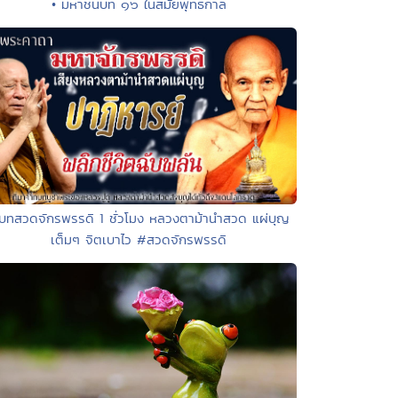
• มหาชนบท ๑๖ ในสมัยพุทธกาล
 บทสวดจักรพรรดิ 1 ชั่วโมง หลวงตาม้านำสวด แผ่บุญ
เต็มๆ จิตเบาไว #สวดจักรพรรดิ