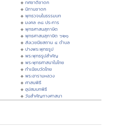
ทศชาติชาดก
นิทานชาดก
พุทธวจนในธรรมบท
มงคล ๓๘ ประการ
พุทธศาสนสุภาษิต
พุทธศาสนสุภาษิต ๖๒๑
สังเวชนียสถาน ๔ ตำบล
ปางพระพุทธรูป
พระพุทธรูปสำคัญ
พระพุทธศาสนาในไทย
ทำเนียบวัดไทย
พระอารามหลวง
ศาสนพิธี
อุปสมบทพิธี
วันสำคัญทางศาสนา