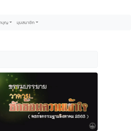
กบุญ
มุมสมาชิก