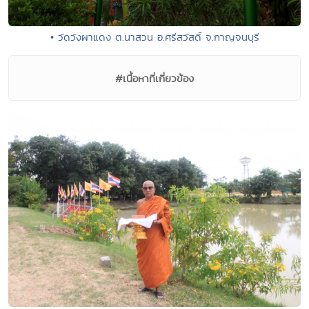
• วัดวังผาแดง ต.นาสวน อ.ศรีสวัสดิ์ จ.กาญจนบุรี
#เนื้อหาที่เกี่ยวข้อง