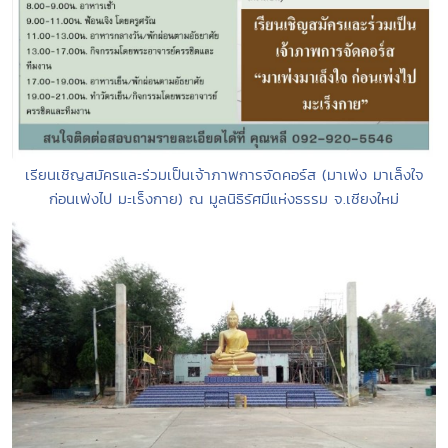
เรียนเชิญสมัครและร่วมเป็นเจ้าภาพการจัดคอร์ส (มาเพ่ง มาเล็งใจ
ก่อนเพ่งไป มะเร็งกาย) ณ มูลนิธิรัศมีแห่งธรรม จ.เชียงใหม่