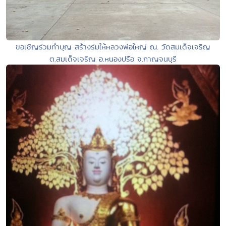
ขอเชิญร่วมทำบุญ สร้างร่มให้หลวงพ่อใหญ่ ณ. วัดสมเด็จเจริญ
ต.สมเด็จเจริญ อ.หนองปรือ จ.กาญจนบุรี