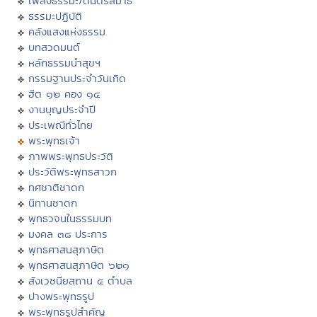
เพลงธรรมะ/ดนตรีสมาธิ
ธรรมะปฏิบัติ
คลังแสงแห่งธรรม
บทสวดมนต์
หลักธรรมนำสุขฯ
กรรมฐานประจำวันเกิด
ฮีต ๑๒ คอง ๑๔
งานบุญประจำปี
ประเพณีทั่วไทย
พระพุทธเจ้า
ภาพพระพุทธประวัติ
ประวัติพระพุทธสาวก
ทศชาติชาดก
นิทานชาดก
พุทธวจนในธรรมบท
มงคล ๓๘ ประการ
พุทธศาสนสุภาษิต
พุทธศาสนสุภาษิต ๖๒๑
สังเวชนียสถาน ๔ ตำบล
ปางพระพุทธรูป
พระพุทธรูปสำคัญ