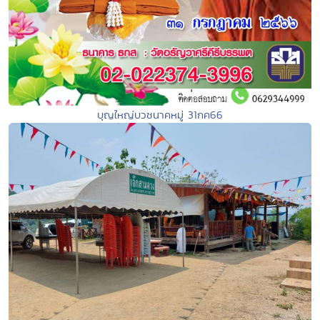
บุญใหญ่บวชนาคหมู่ 31กค66