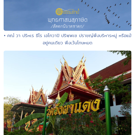
• คณํ วา ปริหเร ธีโร เอโกวาปิ ปริพฺพเช ปราชญ์พึงบริหารหมู่ หรือแม้
อยู่คนเดียว พึงเว้นโทษหมด