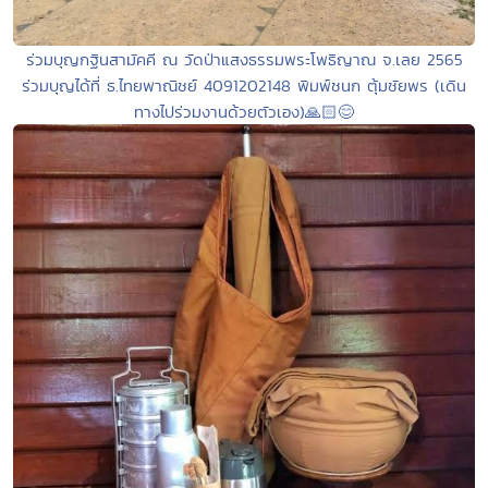
ร่วมบุญกฐินสามัคคี ณ วัดป่าแสงธรรมพระโพธิญาณ จ.เลย 2565
ร่วมบุญได้ที่ ธ.ไทยพาณิชย์ 4091202148 พิมพ์ชนก ตุ้มชัยพร (เดิน
ทางไปร่วมงานด้วยตัวเอง)🙏🏻😊