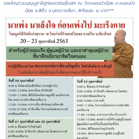
ขอเชิญร่วมบุญบูชาอิฐก่อเอวขันอุโบสถ ณ วัดหนองบัวน้อย ต.หนองบัว
น้อย อ.สีคิ้ว จ.นครราชสีมา...#ก้อนละ ๕ บาท***