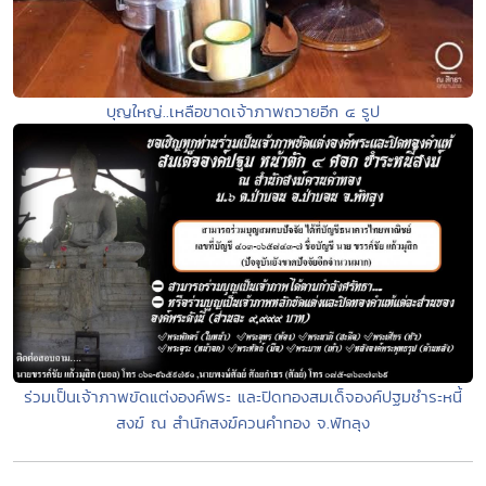
บุญใหญ่..เหลือขาดเจ้าภาพถวายอีก ๔ รูป
ร่วมเป็นเจ้าภาพขัดแต่งองค์พระ และปิดทองสมเด็จองค์ปฐมชำระหนี้
สงฆ์ ณ สำนักสงฆ์ควนคำทอง จ.พัทลุง