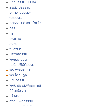
นิทานธรรมะบันเทิง
ธรรมะบรรยาย
บทความธรรมะ
กวีธรรมะ
คติธรรม คำคม โดนใจ
กรรม
ศีล
บุญทาน
สมาธิ
วิปัสสนา
ปริวาสกรรม
ฟังสวดมนต์
คอร์สปฏิบัติธรรม
พระพุทธศาสนา
พระไตรปิฏก
หัวข้อธรรม
พจนานุกรมพุทธศาสน์
มิลินทปัญหา
เสียงธรรม
สถานีเพลงธรรมะ