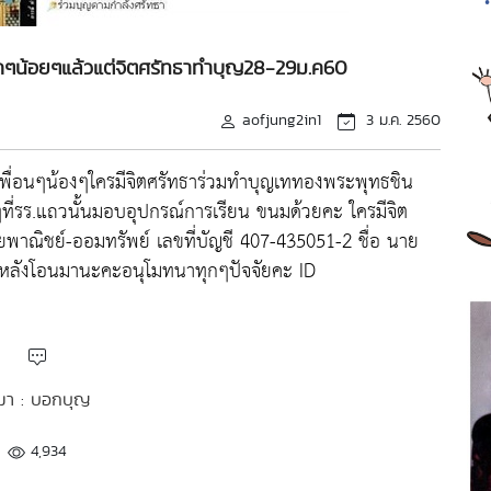
็กๆน้อยๆแล้วแต่จิตศรัทธาทำบุญ28-29ม.ค60
aofjung2in1
3 ม.ค. 2560
เพื่อนๆน้องๆใครมีจิตศรัทธาร่วมทำบุญเททองพระพุทธชิน
ที่รร.แถวนั้นมอบอุปกรณ์การเรียน ขนมด้วยคะ ใครมีจิต
พาณิชย์-ออมทรัพย์ เลขที่บัญชี 407-435051-2 ชื่อ นาย
ื่อหลังโอนมานะคะอนุโมทนาทุกๆปัจจัยคะ ID
่มา : บอกบุญ
4,934