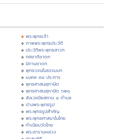
พระพุทธเจ้า
ภาพพระพุทธประวัติ
ประวัติพระพุทธสาวก
ทศชาติชาดก
นิทานชาดก
พุทธวจนในธรรมบท
มงคล ๓๘ ประการ
พุทธศาสนสุภาษิต
พุทธศาสนสุภาษิต ๖๒๑
สังเวชนียสถาน ๔ ตำบล
ปางพระพุทธรูป
พระพุทธรูปสำคัญ
พระพุทธศาสนาในไทย
ทำเนียบวัดไทย
พระอารามหลวง
ศาสนพิธี