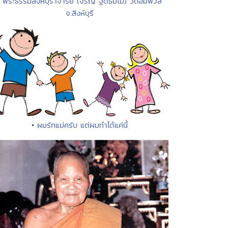
• พระธรรมสิงหบุราจารย์ (จรัญ ฐิตธัมโม) วัดอัมพวัล
จ.สิงห์บุรี
• ผมรักแม่ครับ แต่ผมทำได้แค่นี้