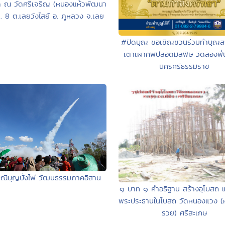
ด ณ วัดศรีเจริญ (หนองแห้วพัฒนา
. 8 ต.เลยวังไสย์ อ. ภูหลวง จ.เลย
#ปิดบุญ ขอเชิญชวนร่วมทำบุญสร
เตาเผาศพปลอดมลพิษ วัดสองพี่น
นครศรีธรรมราช
ณีบุญบั้งไฟ วัฒนธรรมภาคอีสาน
๑ บาท ๑ คำอธิฐาน สร้างอุโบสถ แ
พระประธานในโบสถ วัดหนองแวง (
รวย) ศรีสะเกษ