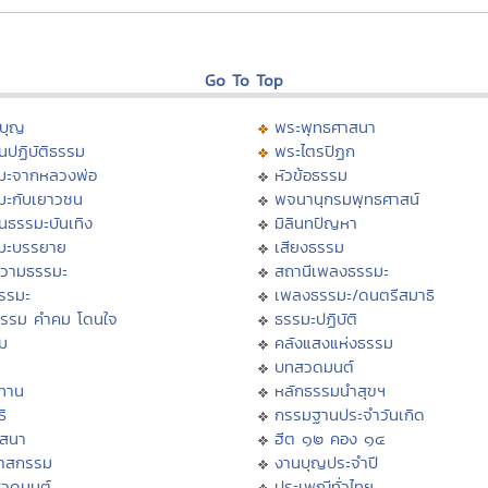
Go To Top
บุญ
พระพุทธศาสนา
นปฏิบัติธรรม
พระไตรปิฏก
มะจากหลวงพ่อ
หัวข้อธรรม
มะกับเยาวชน
พจนานุกรมพุทธศาสน์
นธรรมะบันเทิง
มิลินทปัญหา
มะบรรยาย
เสียงธรรม
วามธรรมะ
สถานีเพลงธรรมะ
ธรรมะ
เพลงธรรมะ/ดนตรีสมาธิ
ธรรม คำคม โดนใจ
ธรรมะปฏิบัติ
ม
คลังแสงแห่งธรรม
บทสวดมนต์
ทาน
หลักธรรมนำสุขฯ
ิ
กรรมฐานประจำวันเกิด
สสนา
ฮีต ๑๒ คอง ๑๔
วาสกรรม
งานบุญประจำปี
สวดมนต์
ประเพณีทั่วไทย