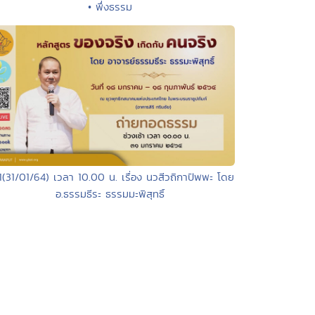
• พึ่งธรรม
1(31/01/64) เวลา 10.00 น. เรื่อง นวสีวถิกาปัพพะ โดย
อ.ธรรมธีระ ธรรมมะพิสุทธิ์