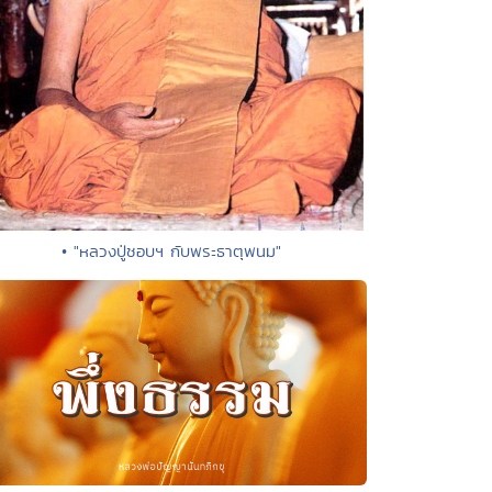
• "หลวงปู่ชอบฯ กับพระธาตุพนม"