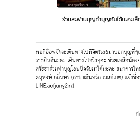
ร่วมสะพานบุญทำบุญกันได้นะคะเล
พอดีอ๊อฟจังจะเดินทางไปพิจิตรเลยมาบอกบุญพี่ๆ
ราชยินดีนะคะ เดินทางไปจริงๆคะ ช่วยเหลือน้องๆ
ศรัธธาร่วมทำบุญโอนปัจจัยมาได้นะคะ ธนาคารไทย
ดนุพงษ์ กลิ่นษร (สาขาเซ็นทรัล เวสต์เกต) แจ้งช
LINE.aofjung2in1
ที