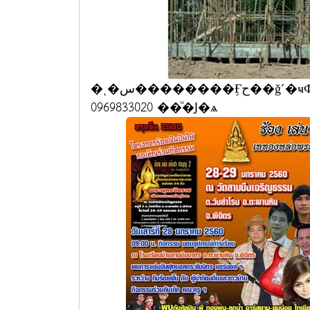
�ͺ�س��������Ӻح��ǧ˹�ҹФ� ���˹٨ж����ٻ��ŧ���Ф� //
0969833020 ��ͧ�Ϳ�ѧ