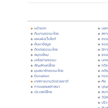
หน้าแรก
บอก
ทีมงานธรรมะไทย
สถา
แผนผังเว็บไซต์
ธรร
ค้นหาข้อมูล
ธรร
ติดต่อธรรมะไทย
นิทา
สมุดเยี่ยม
ธรร
เครือข่ายธรรมะ
บทค
สัญลักษณ์ไทย
กวี
มุมสมาชิกธรรมะไทย
คติ
Donation
กรร
เทศกาลงานวัดช่วยชาติ
ศีล
การเผยแผ่ศาสนา
บุญ
ประเพณีไทย
สมาธ
วิปั
ปริ
ฟัง