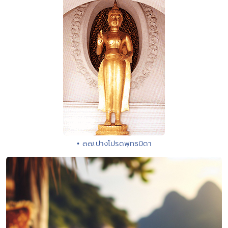
• ๓๗.ปางโปรดพุทธบิดา