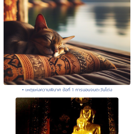
• เหตุแห่งความพินาศ ข้อที่ 1 การนอนจนตะวันโด่ง