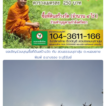
ขอเชิญร่วมบุญซื้อที่ดินสร้างวัด กับ สวนธรรมบุตาสุ่ม ต.หนองยาย
พิมพ์ อ.นางรอง จ.บุรีรัมย์