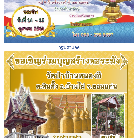
กฐินสามัคคี