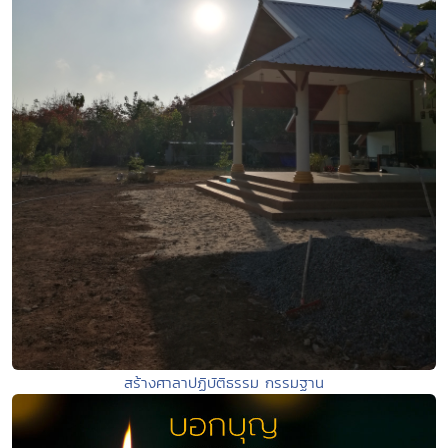
สร้างศาลาปฏิบัติธรรม กรรมฐาน