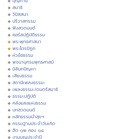
บุญทาน
สมาธิ
วิปัสสนา
ปริวาสกรรม
ฟังสวดมนต์
คอร์สปฏิบัติธรรม
พระพุทธศาสนา
พระไตรปิฏก
หัวข้อธรรม
พจนานุกรมพุทธศาสน์
มิลินทปัญหา
เสียงธรรม
สถานีเพลงธรรมะ
เพลงธรรมะ/ดนตรีสมาธิ
ธรรมะปฏิบัติ
คลังแสงแห่งธรรม
บทสวดมนต์
หลักธรรมนำสุขฯ
กรรมฐานประจำวันเกิด
ฮีต ๑๒ คอง ๑๔
งานบุญประจำปี