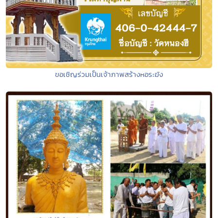
ขอเชิญร่วมเป็นเจ้าภาพสร้างหอระฆัง