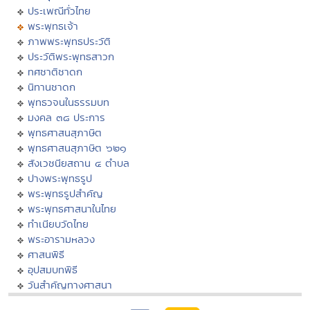
ประเพณีทั่วไทย
พระพุทธเจ้า
ภาพพระพุทธประวัติ
ประวัติพระพุทธสาวก
ทศชาติชาดก
นิทานชาดก
พุทธวจนในธรรมบท
มงคล ๓๘ ประการ
พุทธศาสนสุภาษิต
พุทธศาสนสุภาษิต ๖๒๑
สังเวชนียสถาน ๔ ตำบล
ปางพระพุทธรูป
พระพุทธรูปสำคัญ
พระพุทธศาสนาในไทย
ทำเนียบวัดไทย
พระอารามหลวง
ศาสนพิธี
อุปสมบทพิธี
วันสำคัญทางศาสนา