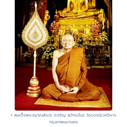
• สมเด็จพระญาณสังวร (เจริญ สุวัฑฒโน) วัดบวรนิเวศวิหาร
กรุงเทพมหานคร