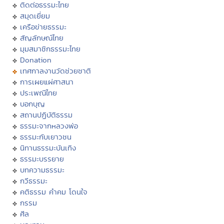
ติดต่อธรรมะไทย
สมุดเยี่ยม
เครือข่ายธรรมะ
สัญลักษณ์ไทย
มุมสมาชิกธรรมะไทย
Donation
เทศกาลงานวัดช่วยชาติ
การเผยแผ่ศาสนา
ประเพณีไทย
บอกบุญ
สถานปฏิบัติธรรม
ธรรมะจากหลวงพ่อ
ธรรมะกับเยาวชน
นิทานธรรมะบันเทิง
ธรรมะบรรยาย
บทความธรรมะ
กวีธรรมะ
คติธรรม คำคม โดนใจ
กรรม
ศีล