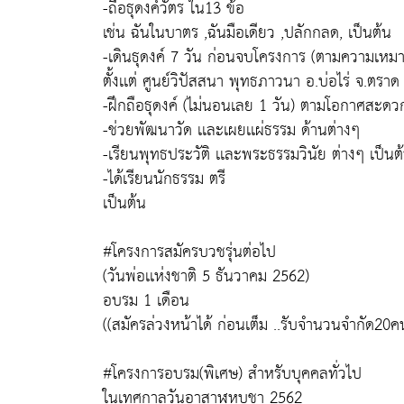
-ถือธุดงค์วัตร ใน13 ข้อ
เช่น ฉันในบาตร ,ฉันมือเดียว ,ปลักกลด, เป็นต้น
-เดินธุดงค์ 7 วัน ก่อนจบโครงการ (ตามความเหม
ตั้งเเต่ ศูนย์วิปัสสนา พุทธภาวนา อ.บ่อไร่ จ.ตราด
-ฝึกถือธุดงค์ (ไม่นอนเลย 1 วัน) ตามโอกาศสะดว
-ช่วยพัฒนาวัด เเละเผยเเผ่ธรรม ด้านต่างๆ
-เรียนพุทธประวัติ เเละพระธรรมวินัย ต่างๆ เป็นต
-ได้เรียนนักธรรม ตรี
เป็นต้น
#โครงการสมัครบวชรุ่นต่อไป
(วันพ่อเเห่งชาติ 5 ธันวาคม 2562)
อบรม 1 เดือน
((สมัครล่วงหน้าได้ ก่อนเต็ม ..รับจำนวนจำกัด20ค
#โครงการอบรม(พิเศษ) สำหรับบุคคลทั่วไป
ในเทศกาลวันอาสาฬหบูชา 2562