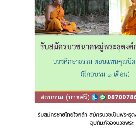
รับสมัครชายไทยใจกล้า สมัครบวชเป็นพระธุดง
อุปถัมภ์จองบวชพระ