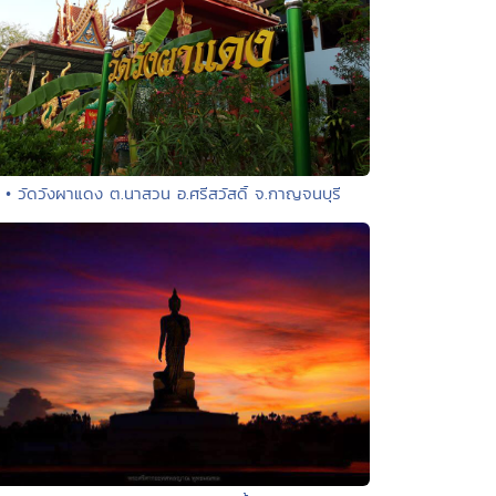
• วัดวังผาแดง ต.นาสวน อ.ศรีสวัสดิ์ จ.กาญจนบุรี