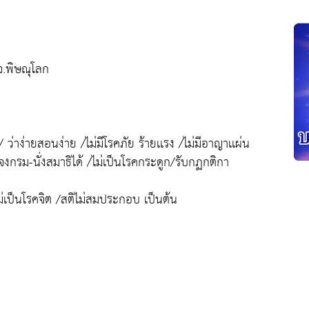
จ.พิษณุโลก
ว่าง่ายสอนง่าย /ไม่มีโรคภัย ร้ายเเรง /ไม่มีอาญาเเผ่น
งกรม-นั่งสมาธิได้ /ไม่เป็นโรคกระดูก/รับกฏกติกา
่เป็นโรคจิต /สติไม่สมประกอบ เป็นต้น