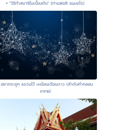
• "วิธีทำสมาธิในเบื้องต้น" (ท่านพ่อลี ธมฺมธโร)
 อยากจะถูก แขวนไว้ เหมือนเดือนดาว (ลำดับคำกลอน
๙๙๒)