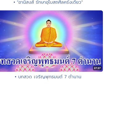
• "อานิสงส์ รักษาอุโบสถศีลครั้งเดียว"
• บทสวด เจริญพุทธมนต์ 7 ตำนาน