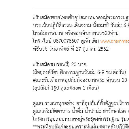
#รับสมัครชายไทยเข้าอุปสมบทนาคหมู่พระกรรมฐา
บวชเน้นปฏิบัติธรรม-เดินจงรม-นั่งสมาธิ วันล่ะ 6-9
โทรสัมภาษบวช หรือจองเจ้าภาพบวช20ท่าน
โทร /ไลน์ 0870078607 ดูเพิ่มเติม
www.dhammad
พิธีบวช วันอาทิตย์ ที่ 27 ตุลาคม 2562
#รับสมัคร(บวชฟรี) 20 นาค
(ถือธุดงค์วัตร ฝึกกรรมฐานวันล่ะ 6-9 ชม.ต่อวัน)
#เเละรับเจ้าภาพอุปถัมภ์จองบวชพระ จำนวน 20 
(อุปถัมภ์ 1รูป ดูเเลตลอด 1 เดือน)
ดูเเลปวารณาทุกอย่าง อาทิอุปถัมภ์ทั้งอัฏฐะบริข
ดูเเลเสริมภัตตาหาร น้ำดื่ม น้ำปาน่ะ ยารักษาโรค
โครงการอุปสมบทนาคหมู่พระธุดงค์กรรมฐาน รุ่น.
**พระที่อุปถัมภ์จะอนุเคราะห์เเผ่เมตตาหลังปฏิบั