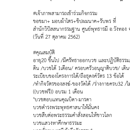
#เจ้าภาพสามารถเข้าร่วมกิจกรรม
ขอขมา+ มอบผ้าไตร+ขิปผมนาค+รับพร ที่
สำนักวิปัสสนากรรมฐาน ศูนย์พุทธารมี อ.วังทอง 
(วันที่ 27 ตุลาคม 2562)
#คุณสมบัติ
อายุ20 ขึ้นไป /มีศรัทธาออกบวช เเละปฏิบัติธรรม/ 
ดิน /บวชได้ 1เดือน/ ครอบครัวอนุญาติบวช/ เดินจ
ระเบียบของโครงการได้/ถือธุดงค์วัตร 13 ข้อได้
/ทำกิจวัตรของสงฆ์-ของวัดได้ /ร่างกายครบ32 /ไม
((บวชฟรี)) อบรม 1 เดือน
"บวชตอบเเทนคุณบิดา-มารดา
บวชดำรงพระพุทธศาสนาให้มั่นคง
บวชสืบต่อพระธรรมคำสั่งสอนให้ชาวโลก
บวชเเสวงหาศึกษาธรรมะ