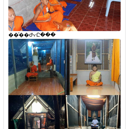
��ͧ��ԺѵԸ���