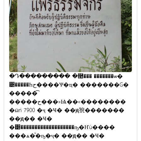
�Դ��������� �࿪��� �������ѡ�
͹�����Һح����Ѱ�ҵ� �������Ǵ�
�����͡
�����ح���»Ѩ��«��������
�ӹǹ 7900 �ҷ �Ҹ� ��ԭ㹸�������
��ԭ�� �Ҹ�
�͹�������������������ҧ�Ҥú����
���ѧ�ͪ�ҧ�ҷ� ��ԭ�� �Ҹ�