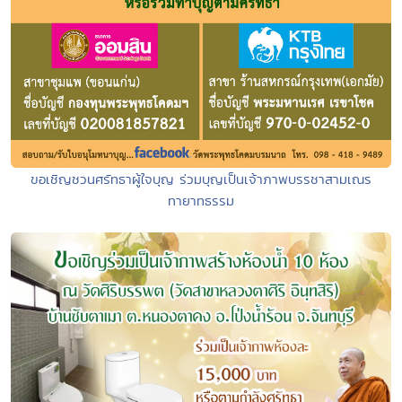
ขอเชิญชวนศรัทธาผู้ใจบุญ ร่วมบุญเป็นเจ้าภาพบรรชาสามเณร
ทายาทธรรม