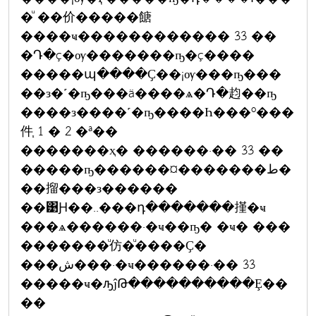
�ͧ ��价�����餹
����ҹ������������ 33 ��
�Դ�ç�ѹ�������ҧ�ç����
�����պ����Ҫ��¡ѹ���ҧ���
��з�˹�ҧ���ä����ѧ�Դ�赹��ҧ
����з����˹�ҧ����Һ���º���
件֧ 1 � 2 �ª��
�������ҳ� ������·�� 33 ��
�����ҧ������¤�������ط�
��㨨���з������
��͹Ԩ��..���դ�������㨷�ҹ
���ѧ������·�ҹ��ҧ� �ҹ� ���
�������ͧ仿�ͧ����Ҫ�
���ش���·�ҹ������·�� 33
�����ҹ�ԡĵԹ����������Ȩ��
��