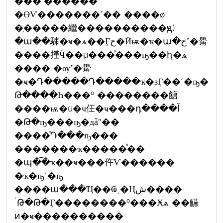
���ٴ������´
�ӨѴ�������˹�� ����ø
�֧�����繼����������ԭ)
�ա��駷�ҹ�ѧ��Ӻح�Ӥѭ�ҡ�ա�ح˹�觷
����㨷Ӵ��µ���ͧ���ҧ��ԧ�ѧ
���� �ѹ˹�觷
�ҹ�Դ�����Դ�����ҡ�зӶ��˹�ҧ�
Թ����Һ���º ��������餹
����ѭ�ü�ҹ仼�ҹ���դ����آ
�Թ�ҧ���ҧ�дǡʺ��
����ͤԴ���ҧ���
�������ҡ�����ͪ��
�պ�͡�ҡ��ҹ���仵Ѵ������
�ҡ�ҧ˹�ҧ
����ա���Ҵ��Ҩͺ�Ңش����
´Թ�Թ�Ӷ��������º���Ӿѧ ��觾
ͷ�ҹ����������