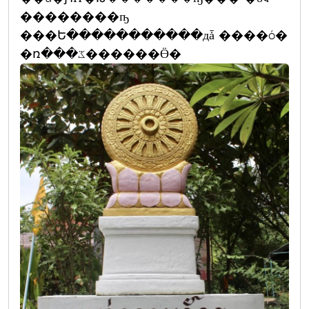
��������ҧ
���Ե�����������дǡ ����ó�
�ռ���ػ������Ӫ�