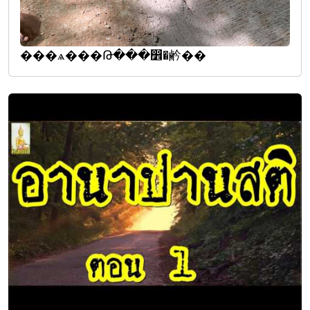
���ѧ���Թ���෾�鹶��