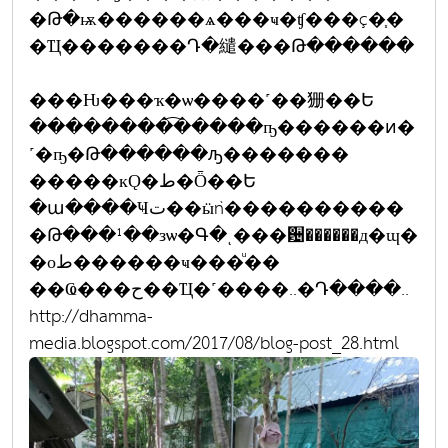
�Թ�ѭ������ѧ���ҹ�ʧ���ç�֧�
�Ҵ�������Դ�繾���Թ������
���Ƕ���ҡ�ѡ����˹��㹪��Ե
��������͡�����ҧ������ͷ�
˹�ҧ�Թ������ԡ�������
�����кǪ�ط�Ȫ��Ե
�ա����Ҹت��ӹǹ����������
�Թ���¹��зѡ�Գ�ͺ���਴������д�ɰ�
�оط������ҹ���ͧ��
��Ҩ���ح��Ҵ�˹����..�Դ����..
http://dhamma-
media.blogspot.com/2017/08/blog-post_28.html