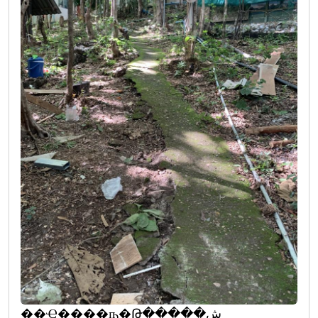
��Ҿ����ҧ�Թ�����ش