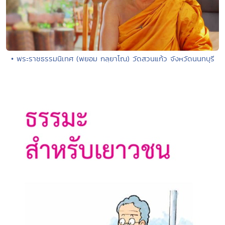
• พระราชธรรมนิเทศ (พยอม กลฺยาโณ) วัดสวนแก้ว จังหวัดนนทบุรี