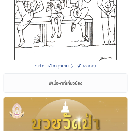
• ตำราเลือกลูกเขย (สาธุศีลชาดก)
#เนื้อหาที่เกี่ยวข้อง