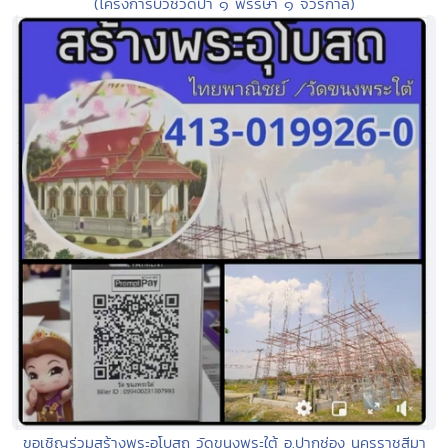
(โครงการบวชวัดป่า ๑ พรรษา ๑ จีวรกาล)
ขอเชิญร่วมสร้างพระอุโบสถ วัดขนงพระใต้ อ.ปากช่อง นครราชสีมา