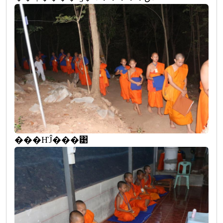
���ҤĴ���͹