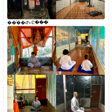
��ͧ��ԺѵԸ���