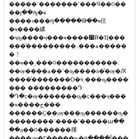
�����˹�������˹���Ӵ��¤��
��յ��ԡ�ҹ
����з���դ�����Թ��ҹ仼
�ҹ����繷
�ҷҧ����ҷ���ҹ����෷Ӣ�Ҵ���
�֧��ͧ���������..���ѧ�����
� ?
��ҹ��ͺ���¤�����������..
��ѹ����ѧ��˹�ҧ����ä�ͧ�ѹ�Ԕ
����ͤ�������Ѻ�ӵͺ���ҧ����
��� ���������Դ
�Դ�ç�ѹ�������ҧ�ç���ҷ���
�ҡ����ح���
������Ҫ��¡ѹ���ҧ������ҧ�
��������˹����˹�����ա��
��д��¤������㨷
����¡ѹ�Ӷ�����ҧ�դ����آ���