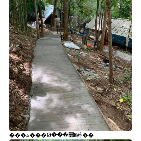
���ѧ���Թ���෾�鹶��