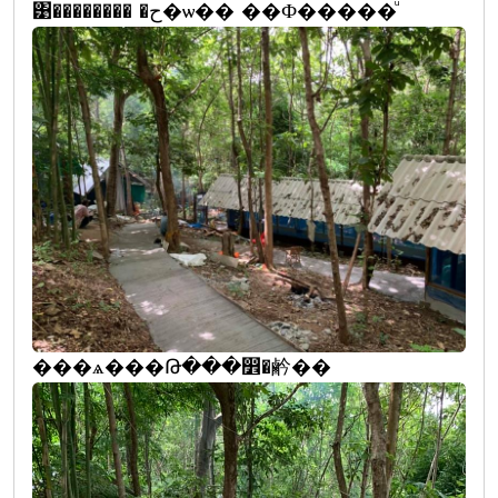
͹�������� �ح�ѡ�� ��Ф�����ͧ
���ѧ���Թ���෾�鹶��