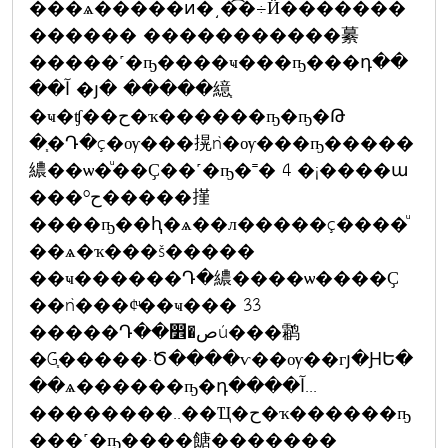
���ѧ�����ͷ�͵�͡�÷Ӥ�������
������ �����������繤
�����˹�ҧ����ҹ���ҧ���դ��
��آ �յ� �����繶֧
�ҹ�ʧ��ح�ҡ������ҧ�ҧ�Թ
�֧�Դ�ç�ѹ���㨪ǹ�ѹ���ҧ�����
繷��ѡ�ͧ��Ҫ��˹�ҧ�˭� 4 �¡����ա
���ºح�����㨷
����ҧ��ԧ�ѧ��л�����ç����ͧ
��ѧ�ҡ���š�����
��ҹ������Դ�繷����ѡ����Ҫ
��ǹ���¢ͧ��ҹ��� 33
�����Դ��෾�صú���鹴
�Ǵ֧�����·Ծ����ѵ��ѹ��гյ�ԨԵ�
��ѧ������ҧ�դ����آ...
��������..��Ҵ�ح�ҡ������ҧ
���˹�ҧ����餹�������