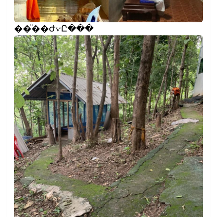
��ͧ��ԺѵԸ���