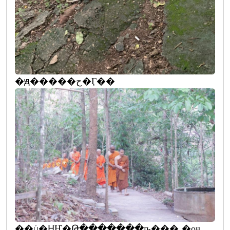
�ԭ�����ح�Ӷ��
��ú�ԨҤ�Թ�������ҧ��� �оҹ