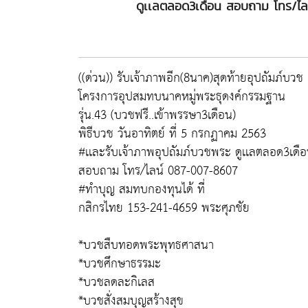
ดูเเลตลอด3เดือน สอบถาม โทร/
((ด่วน)) รับเจ้าภาพอีก(8นาค)สุดท้ายอุปถัมภ์บวช
โครงการอุปสมทบนาคหมู่พระธุดงค์กรรมฐาน
รุ่น.43 (บวชฟรี..เข้าพรรษา3เดือน)
พิธีบวช วันอาทิตย์ ที่ 5 กรกฏาคม 2563
#เเละรับเจ้าภาพอุปถัมภ์บวชพระ ดูเเลตลอด3เดื
สอบถาม โทร/ไลน์ 087-007-8607
#ทำบุญ สมทบกองทุนได้ ที่
กสิกรไทย 153-241-4659 พระศุภชัย
*บวชสืบทอดพระพุทธศาสนา
*บวชศึกษาธรรมะ
*บวชลดละกิเลส
*บวชสั่งสมบุญสร้างสุข