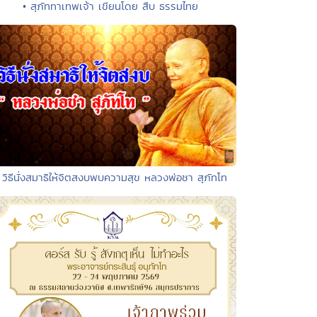
• สุภัททาเทพเจ้า เขียนโดย สืบ ธรรมไทย
 วิธีนั่งสมาธิให้จิตสงบพบความสุข หลวงพ่อชา สุภัทโท