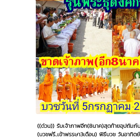
((ด่วน)) รับเจ้าภาพอีก(8นาค)สุดท้ายอุปถัม
(บวชฟรี..เข้าพรรษา3เดือน) พิธีบวช วันอาทิต