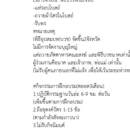
เวลา14.00น. พิธีบวชพระ(จริง)
-เเห่รอบโบสถ์
-ถวายผ้าไตรในโบสถ์
-รับพร
#หมายเหตุ.
(พิธีอุปสมบท(บวช) จัดขึ้น2จังหวัด
ไม่มีการจัดงานบุญใหญ่
เเค่ถวายภัตตาหารคณะสงฆ์ เเละพิธีบวชนาคเท่านั
ผู้ร่วมงานคือนาค เเละเจ้าภาพ, พ่อเเม่ เท่านั้น
(ไม่รับผู้คนภายนอกที่ไม่เเจ้ง เพื่อให้เว้นระยะห่าง
#กิจกรรมการฝึกอบรม(ตลอด3เดือน)
1.ปฏิบัติกรรมฐานวันล่ะ 6-9 ชม. ต่อวัน
(เพิ่มขึ้นตามการฝึกอบรม)
2.ถือธุดงค์วัตร 1-13 ข้อ
(ตามกำลังสัจจะภาวนา)
3.ไม่รับกิจนิมนต์