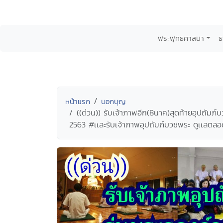
พระพุทธศาสนา
ธ
หน้าแรก
บอกบุญ
((ด่วน)) รับเจ้าภาพอีก(8นาค)สุดท้ายอุปถัมภ
2563 #เเละรับเจ้าภาพอุปถัมภ์บวชพระ ดูเเล