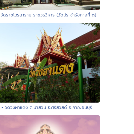
 วัดราชโอรสาราม ราชวรวิหาร (วัดประจำรัชกาลที่ ๓)
• วัดวังผาแดง ต.นาสวน อ.ศรีสวัสดิ์ จ.กาญจนบุรี