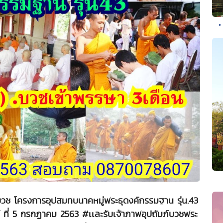
•
ภ์บวช โครงการอุปสมทบนาคหมู่พระธุดงค์กรรมฐาน รุ่น.43
ย์ ที่ 5 กรกฏาคม 2563 #เเละรับเจ้าภาพอุปถัมภ์บวชพระ