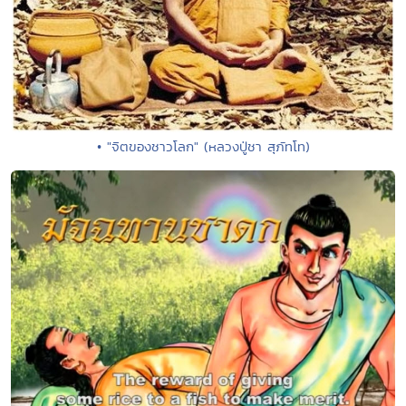
• "จิตของชาวโลก" (หลวงปู่ชา สุภัทโท)