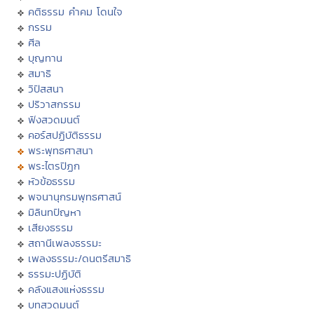
คติธรรม คำคม โดนใจ
กรรม
ศีล
บุญทาน
สมาธิ
วิปัสสนา
ปริวาสกรรม
ฟังสวดมนต์
คอร์สปฏิบัติธรรม
พระพุทธศาสนา
พระไตรปิฏก
หัวข้อธรรม
พจนานุกรมพุทธศาสน์
มิลินทปัญหา
เสียงธรรม
สถานีเพลงธรรมะ
เพลงธรรมะ/ดนตรีสมาธิ
ธรรมะปฏิบัติ
คลังแสงแห่งธรรม
บทสวดมนต์