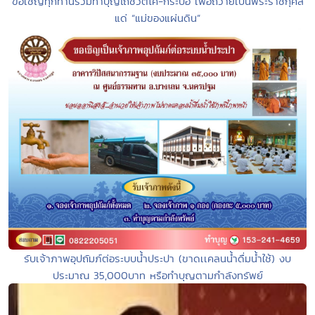
ขอเชิญทุกท่านร่วมทำบุญไถ่ชีวิตโค-กระบือ เพื่อถวายเป็นพระราชกุศล
แด่ “แม่ของแผ่นดิน”
รับเจ้าภาพอุปถัมภ์ต่อระบบน้ำประปา (ขาดเเคลนน้ำดื่มน้ำใช้) งบ
ประมาณ 35,000บาท หรือทำบุญตามกำลังทรัพย์