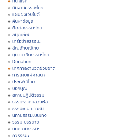
หน้าแรก
ทีมงานธรรมะไทย
แผนผังเว็บไซต์
ค้นหาข้อมูล
ติดต่อธรรมะไทย
สมุดเยี่ยม
เครือข่ายธรรมะ
สัญลักษณ์ไทย
มุมสมาชิกธรรมะไทย
Donation
เทศกาลงานวัดช่วยชาติ
การเผยแผ่ศาสนา
ประเพณีไทย
บอกบุญ
สถานปฏิบัติธรรม
ธรรมะจากหลวงพ่อ
ธรรมะกับเยาวชน
นิทานธรรมะบันเทิง
ธรรมะบรรยาย
บทความธรรมะ
กวีธรรมะ