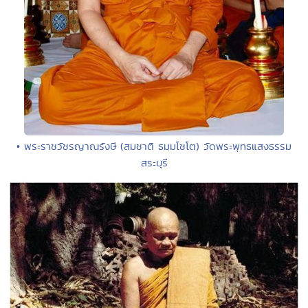
• พระราชวัชรญาณรังษี (สมชาติ ธมฺมโชโต) วัดพระพุทธแสงธรรม
สระบุรี