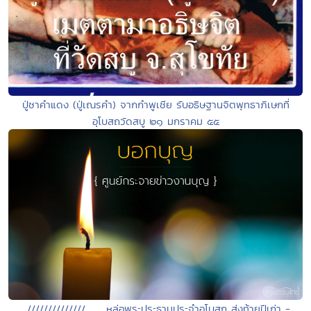
ปู่ซาคำแดง (ปู่เณรคำ) จากกำพูเชีย รับอธิษฐานจิตพุทธาภิเษกที่
อุโบสถวัดสบู ๒๑ มกราคม ๕๕
...//////////////..........หล่อพระประธานประจำอุโบสถ ส่งท้ายปีเก่า -