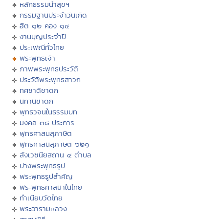
หลักธรรมนำสุขฯ
กรรมฐานประจำวันเกิด
ฮีต ๑๒ คอง ๑๔
งานบุญประจำปี
ประเพณีทั่วไทย
พระพุทธเจ้า
ภาพพระพุทธประวัติ
ประวัติพระพุทธสาวก
ทศชาติชาดก
นิทานชาดก
พุทธวจนในธรรมบท
มงคล ๓๘ ประการ
พุทธศาสนสุภาษิต
พุทธศาสนสุภาษิต ๖๒๑
สังเวชนียสถาน ๔ ตำบล
ปางพระพุทธรูป
พระพุทธรูปสำคัญ
พระพุทธศาสนาในไทย
ทำเนียบวัดไทย
พระอารามหลวง