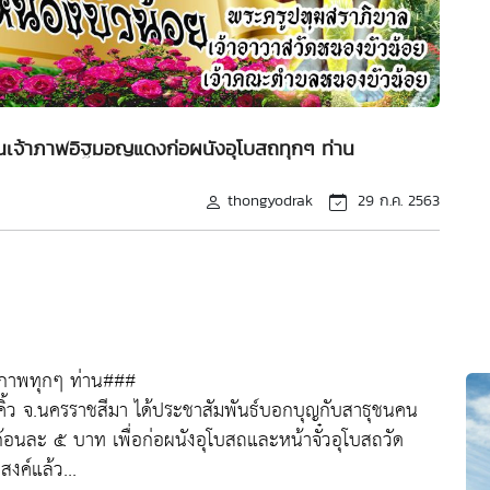
ท่านเจ้าภาพอิฐมอญแดงก่อผนังอุโบสถทุกๆ ท่าน
thongyodrak
29 ก.ค. 2563
าภาพทุกๆ ท่าน###
คิ้ว จ.นครราชสีมา ได้ประชาสัมพันธ์บอกบุญกับสาธุชนคน
งก้อนละ ๕ บาท เพื่อก่อผนังอุโบสถและหน้าจั๋วอุโบสถวัด
สงค์แล้ว...