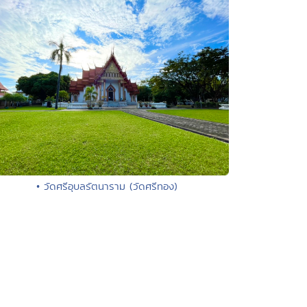
• วัดศรีอุบลรัตนาราม (วัดศรีทอง)