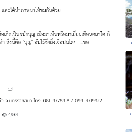
าบ และได้นำภาพมาให้ชมกันด้วย
่อเกิดเป็นผนังบุญ เมือมาเห็นหรือมาเยี่ยมเยือนคลาใด ก็
ำ สิ่งนี้คือ "บุญ" อันไร้ซึ่งสิ่งเจือปนใดๆ ....ขอ
"
สีคิ้ว จ.นครราชสีมา โทร: 081-9778918 / 099-4719922
•
4,934