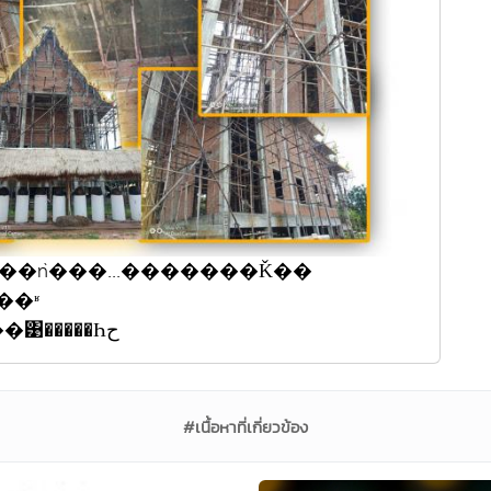
ͧ��ǹ���...�������Ǩ��
���ʶ
����ا��ѧ�����ʶ����...��͹�����Һح
#เนื้อหาที่เกี่ยวข้อง