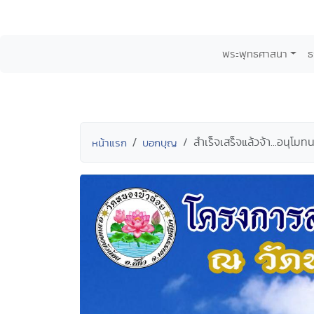
พระพุทธศาสนา
ธ
สำเร็จเสร็จแล้วจ้า...อนุ
หน้าแรก
บอกบุญ