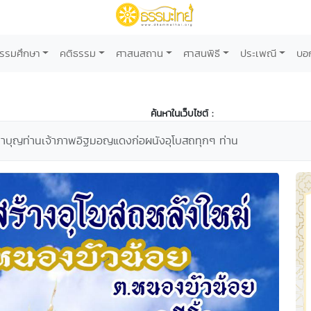
รรมศึกษา
คติธรรม
ศาสนสถาน
ศาสนพิธี
ประเพณี
บอ
ค้นหาในเว็บไซต์ :
โมทนาบุญท่านเจ้าภาพอิฐมอญแดงก่อผนังอุโบสถทุกๆ ท่าน