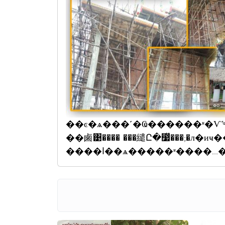
��ͼ�ѧ���˹�Ҩ������ʶ�Ѵ˹
��鹵͹���� ���繾Ը�෷ͧ���;�л�иҹ