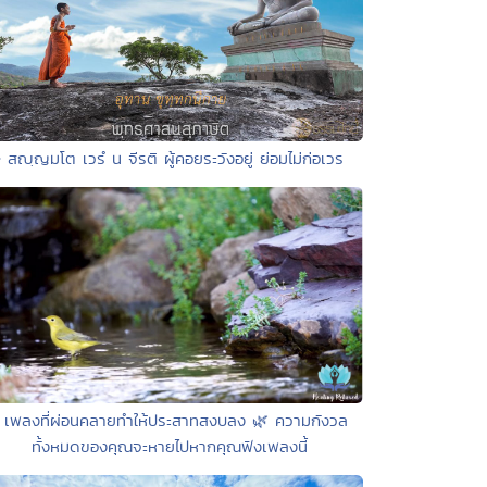
• สญฺญมโต เวรํ น จีรติ ผู้คอยระวังอยู่ ย่อมไม่ก่อเวร
 เพลงที่ผ่อนคลายทำให้ประสาทสงบลง 🌿 ความกังวล
ทั้งหมดของคุณจะหายไปหากคุณฟังเพลงนี้