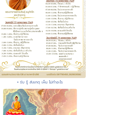
• รับ รู้ สังเกตุ เห็น ไม่ทำอะไร