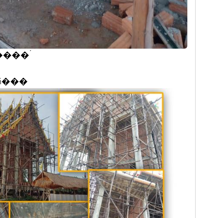
ŷء��������´
�ǹ���