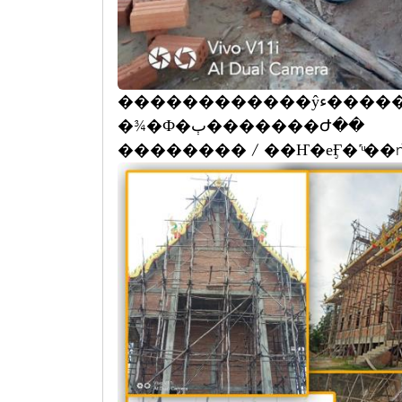
������������
�¾�Ф�ٻ�������Ժ��
�������� / ��Ҥ�еӺ�˹ͧ�