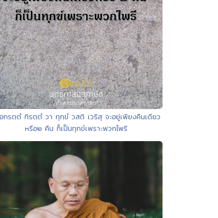
อกรตฺตํ ทิรตฺตํ วา ทุกฺขํ วสติ เวริสุ จะอยู่เพียงคืนเดียว
หรือ๒ คืน ก็เป็นทุกข์เพราะพวกไพรี