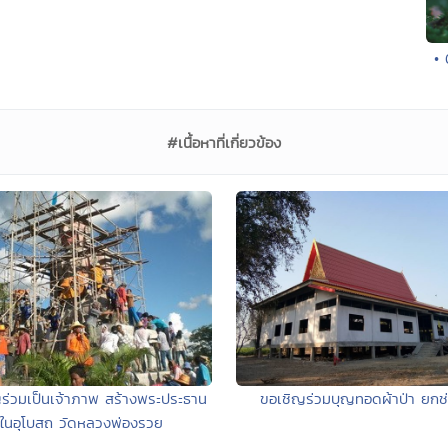
• 
#เนื้อหาที่เกี่ยวข้อง
ร่วมเป็นเจ้าภาพ สร้างพระประธาน
ขอเชิญร่วมบุญทอดผ้าป่า ยกช่
ในอุโบสถ วัดหลวงพ่องรวย