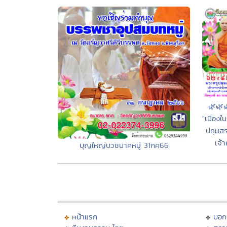
🌿🌿
"เนื่อ
ปทุมสร
เจ้
บุญใหญ่บวชนาคหมู่ 31กค66
หน้าแรก
บอก