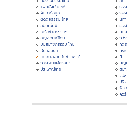
ทีมงานธรรมะไทย
สถา
แผนผังเว็บไซต์
ธรร
ค้นหาข้อมูล
ธรร
ติดต่อธรรมะไทย
นิทา
สมุดเยี่ยม
ธรร
เครือข่ายธรรมะ
บทค
สัญลักษณ์ไทย
กวี
มุมสมาชิกธรรมะไทย
คติ
Donation
กรร
เทศกาลงานวัดช่วยชาติ
ศีล
การเผยแผ่ศาสนา
บุญ
ประเพณีไทย
สมาธ
วิปั
ปริ
ฟัง
คอร์