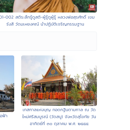
01-002 สติระลึกรู้ดูสติ-ผู้รู้ดูผู้รู้ หลวงพ่อสุรศักดิ์ เขม
รังสี วัดมเหยงคณ์ นำปฏิบัติเจริญกรรมฐาน
เทสกาลแห่งบุญ ทอดกฐินตามกาล ณ วัด
อฟ้า
ใหม่ศรีสมบูรณ์ (วัดสบู) จังหวัดสุโขทัย วัน
อาทิตย์ที่ ๓๐ ตุลาคม พ.ศ. ๒๕๕๕