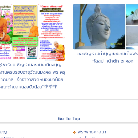
ขอเชิญร่วมทำบุญซ่อมสมเด็จพร
กัสสป หน้าตัก ๘ ศอก
#เรียนเชิญร่วมสะสมเสบียงบุญ
งในงานครบรอบอายุวัฒนมงคล พระครู
าภิบาล เจ้าอาวาสวัดหนองบัวน้อย
าคณะตำบลหนองบัวน้อย"🌴🌴🌴
Go To Top
บุญ
พระพุทธศาสนา