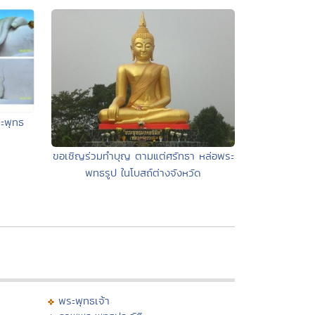
ะพุทธ
ขอเชิญร่วมทำบุญ ตามแต่ศรัทธา หล่อพระ
พทธรูป ในโบสถ์ต่างจังหวัด
พระพุทธเจ้า