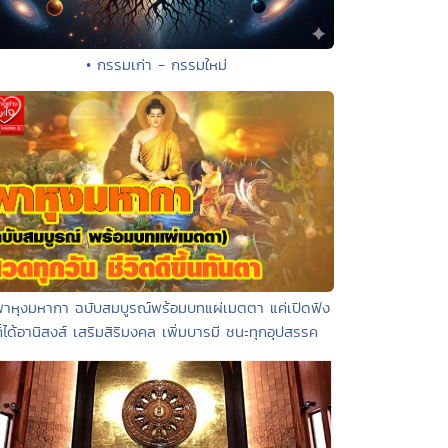
• กรรมเก่า - กรรมใหม่
พาหุงมหากา ฉบับสมบูรณ์พร้อมบทแผ่เมตตา แค่เปิดฟัง
ก็ได้อานิสงส์ เสริมสิริมงคล เพิ่มบารมี ชนะทุกอุปสรรค