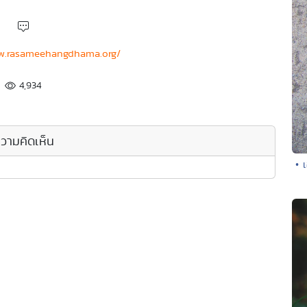
ww.rasameehangdhama.org/
4,934
วามคิดเห็น
• เ