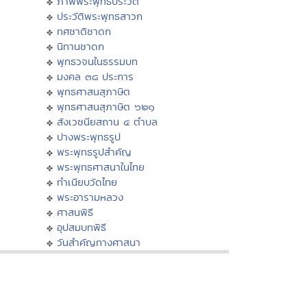
ภาพพระพุทธประวัติ
ประวัติพระพุทธสาวก
ทศชาติชาดก
นิทานชาดก
พุทธวจนในธรรมบท
มงคล ๓๘ ประการ
พุทธศาสนสุภาษิต
พุทธศาสนสุภาษิต ๖๒๑
สังเวชนียสถาน ๔ ตำบล
ปางพระพุทธรูป
พระพุทธรูปสำคัญ
พระพุทธศาสนาในไทย
ทำเนียบวัดไทย
พระอารามหลวง
ศาสนพิธี
อุปสมบทพิธี
วันสำคัญทางศาสนา