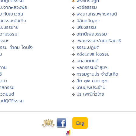
นปฏิบัติธรรม
พระไตรปิฏก
มะจากหลวงพ่อ
หัวข้อธรรม
มะกับเยาวชน
พจนานุกรมพุทธศาสน์
นธรรมะบันเทิง
มิลินทปัญหา
มะบรรยาย
เสียงธรรม
วามธรรมะ
สถานีเพลงธรรมะ
ธรรมะ
เพลงธรรมะ/ดนตรีสมาธิ
ธรรม คำคม โดนใจ
ธรรมะปฏิบัติ
ม
คลังแสงแห่งธรรม
บทสวดมนต์
ทาน
หลักธรรมนำสุขฯ
ิ
กรรมฐานประจำวันเกิด
สสนา
ฮีต ๑๒ คอง ๑๔
วาสกรรม
งานบุญประจำปี
สวดมนต์
ประเพณีทั่วไทย
สปฏิบัติธรรม
Eng