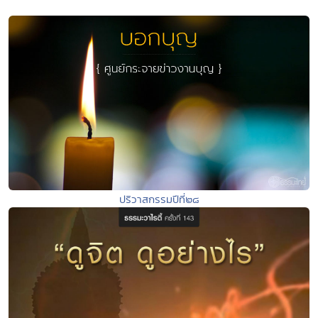
ปริวาสกรรมปีที่๒๘