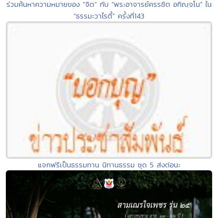
ร่วมค้นหาความหมายของ “จิต” กับ “พระอาจารย์ครรชิต อกิญฺจโน” ใน
“ธรรมะวาไรตี้” ครั้งที่143
แจกฟรีเป็นธรรมทาน นิทานธรรม ชุด 5 ส่งต่อนะ