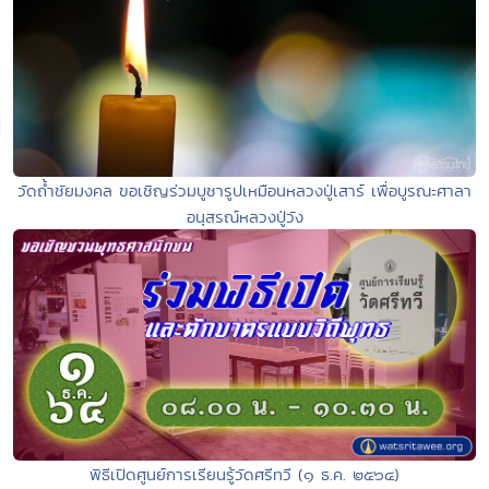
วัดถ้ำชัยมงคล ขอเชิญร่วมบูชารูปเหมือนหลวงปู่เสาร์ เพื่อบูรณะศาลา
อนุสรณ์หลวงปู่วัง
พิธีเปิดศูนย์การเรียนรู้วัดศรีทวี (๑ ธ.ค. ๒๕๖๔)