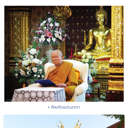
• ศีลเกิดแต่เมตตา