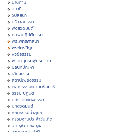
บุญทาน
สมาธิ
วิปัสสนา
ปริวาสกรรม
ฟังสวดมนต์
คอร์สปฏิบัติธรรม
พระพุทธศาสนา
พระไตรปิฏก
หัวข้อธรรม
พจนานุกรมพุทธศาสน์
มิลินทปัญหา
เสียงธรรม
สถานีเพลงธรรมะ
เพลงธรรมะ/ดนตรีสมาธิ
ธรรมะปฏิบัติ
คลังแสงแห่งธรรม
บทสวดมนต์
หลักธรรมนำสุขฯ
กรรมฐานประจำวันเกิด
ฮีต ๑๒ คอง ๑๔
งานบุญประจำปี