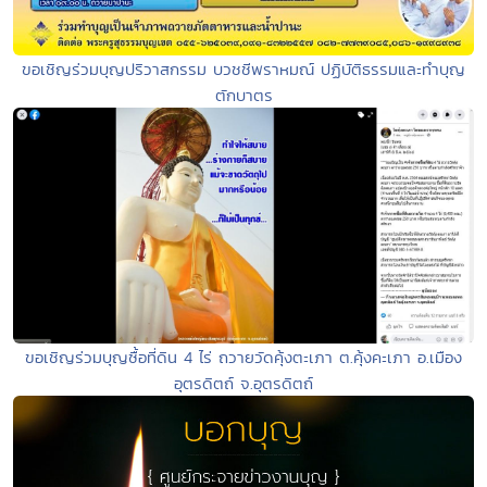
ขอเชิญร่วมบุญปริวาสกรรม บวชชีพราหมณ์ ปฏิบัติธรรมและทำบุญ
ตักบาตร
ขอเชิญร่วมบุญซื้อที่ดิน 4 ไร่ ถวายวัดคุ้งตะเภา ต.คุ้งคะเภา อ.เมือง
อุตรดิตถ์ จ.อุตรดิตถ์