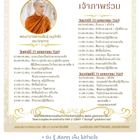
• รับ รู้ สังเกตุ เห็น ไม่ทำอะไร