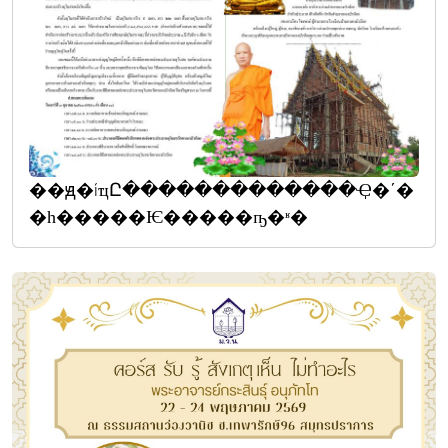
��ԭ�íҵԸ�������������Ҿ�ʹ�
�һ�����Ѥ�����ҧ�ʶ�