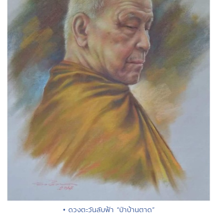
• ดวงตะวันลับฟ้า “ป่าบ้านตาด”