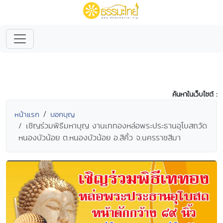
ค้นหาในเว็บไซต์ :
หน้าแรก
บอกบุญ
เชิญร่วมพิธีมหาบุญ งานเททองหล่อพระประธานอุโบสถวัด
หนองบัวน้อย ต.หนองบัวน้อย อ.สีคิ้ว จ.นครราชสีมา