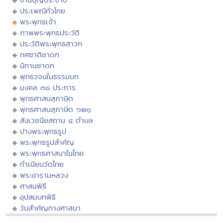
ประเพณีทั่วไทย
พระพุทธเจ้า
ภาพพระพุทธประวัติ
ประวัติพระพุทธสาวก
ทศชาติชาดก
นิทานชาดก
พุทธวจนในธรรมบท
มงคล ๓๘ ประการ
พุทธศาสนสุภาษิต
พุทธศาสนสุภาษิต ๖๒๑
สังเวชนียสถาน ๔ ตำบล
ปางพระพุทธรูป
พระพุทธรูปสำคัญ
พระพุทธศาสนาในไทย
ทำเนียบวัดไทย
พระอารามหลวง
ศาสนพิธี
อุปสมบทพิธี
วันสำคัญทางศาสนา