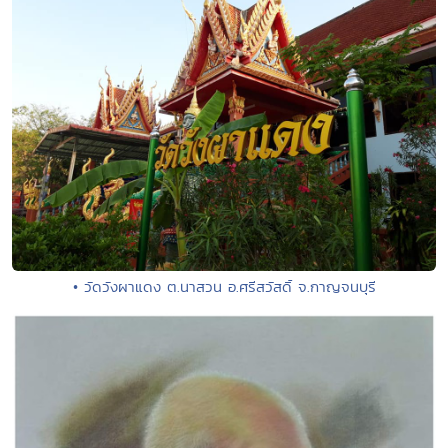
• วัดวังผาแดง ต.นาสวน อ.ศรีสวัสดิ์ จ.กาญจนบุรี