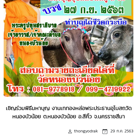
เชิญร่วมพิธีมหาบุญ งานเททองหล่อพระประธานอุโบสถวัด
หนองบัวน้อย ต.หนองบัวน้อย อ.สีคิ้ว จ.นครราชสีมา
thongyodrak
29 ก.ค. 2563