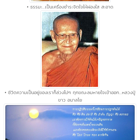
• ธรรมะ...เป็นเครื่องชำระจิตใจให้ผ่องใส สะอาด
• ชีวิตความเป็นอยู่ของเราก็ล่วงไปๆ ทุกขณะลมหายใจเข้าออก...หลวงปู่
ขาว อนาลโย