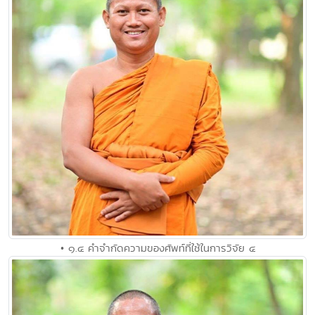
• ๑.๔ คำจำกัดความของศัพท์ที่ใช้ในการวิจัย ๔