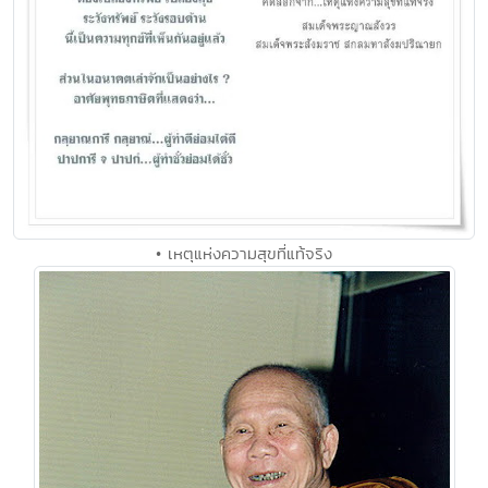
• เหตุแห่งความสุขที่แท้จริง