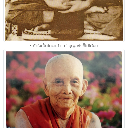
• ถ้าใจเป็นโทษแล้ว...ทำบุญอะไรก็ไม่ได้ผล