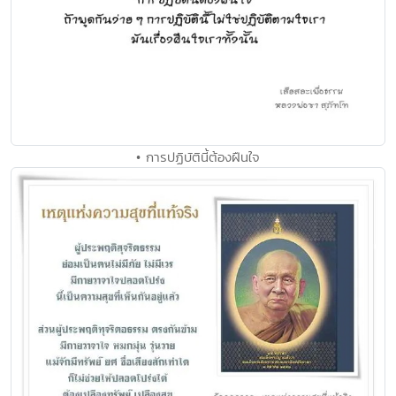
• การปฏิบัตินี้ต้องฝืนใจ