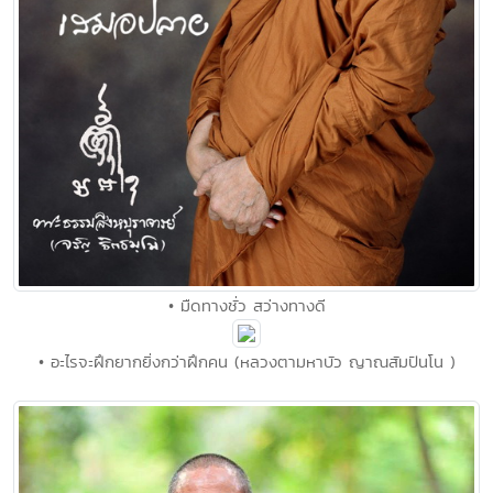
• มืดทางชั่ว สว่างทางดี
• อะไรจะฝึกยากยิ่งกว่าฝึกคน (หลวงตามหาบัว ญาณสัมปันโน )