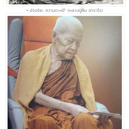
• มัจฉริยะ ความตะหนี่" (หลวงปู่ฝั้น อาจาโร)