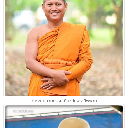
• ๒.๓ หมวดธรรมเกี่ยวกับพระนิพพาน