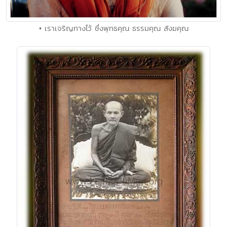
• เราเจริญทางไว้ ซึ่งพุทธคุณ ธรรมคุณ สังฆคุณ