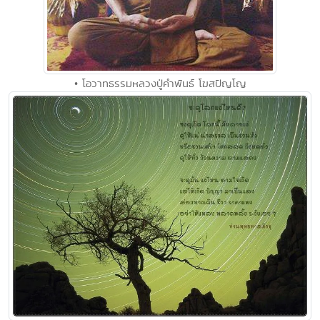
• โอวาทธรรมหลวงปู่คำพันธ์ โฆสปัญโญ