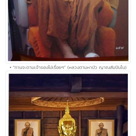
• "ทานจะตามเจ้าของไปเรื่อยๆ" (หลวงตามหาบัว ญาณสัมปันโน)