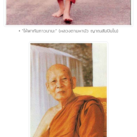
• "ให้พากันภาวนานะ" (หลวงตามหาบัว ญาณสัมปันโน)