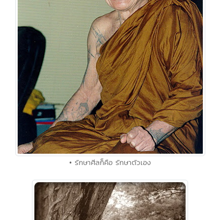
• รักษาศีลก็คือ รักษาตัวเอง