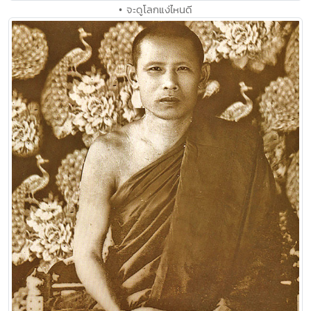
• จะดูโลกแง่ไหนดี