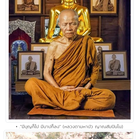
• ."มีบุญก็ไป มีบาปก็ลง" (หลวงตามหาบัว ญาณสัมปันโน)