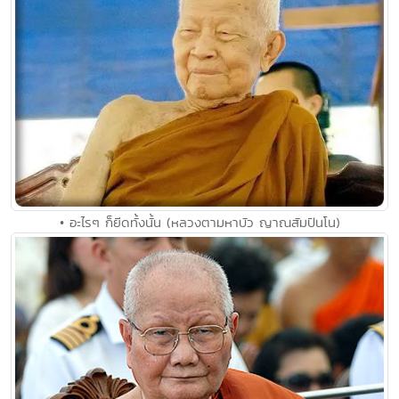
• อะไรๆ ก็ยีดทั้งนั้น (หลวงตามหาบัว ญาณสัมปันโน)