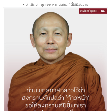
• มาเถิดมา ลูกเอ๋ย หลานเอ๋ย...ที่นี่ไม่มีวุ่นวาย