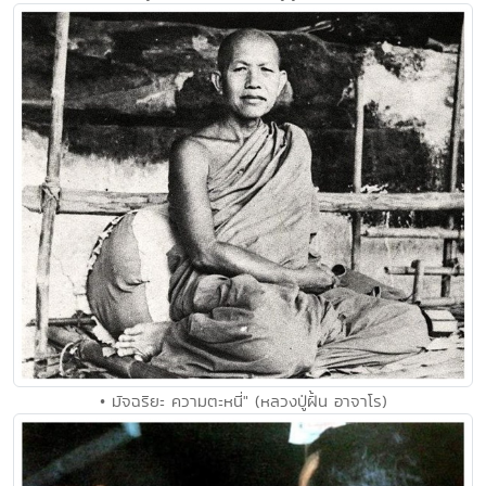
• มัจฉริยะ ความตะหนี่" (หลวงปู่ฝั้น อาจาโร)