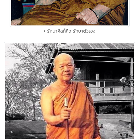
• รักษาศีลก็คือ รักษาตัวเอง