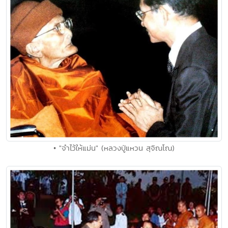
• "จำไว้ให้แม่น" (หลวงปู่แหวน สุจิณโณ)