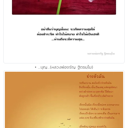
• ...บุญ...(หลวงพ่อจรัญ ฐิตธมฺโม)