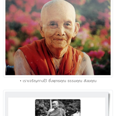
• เราเจริญทางไว้ ซึ่งพุทธคุณ ธรรมคุณ สังฆคุณ