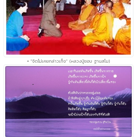
• "จิตไม่เคยกล่าวเท็จ" (หลวงปู่ชอบ ฐานสโม)