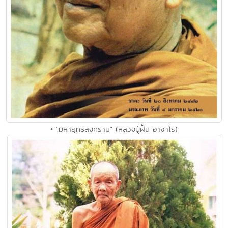
• "มหายุทธสงคราม" (หลวงปู่ฝั้น อาจาโร)