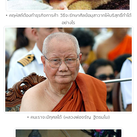
• คฤหัสถ์ต้องทำธุรกิจการค้า วิธีจะรักษาศีลข้อมุสาวาทให้บริสุทธิ์ทำได้
อย่างไร
• คนเราจะมีกุศลได้ (หลวงพ่อจรัญ ฐิตธมฺโม)