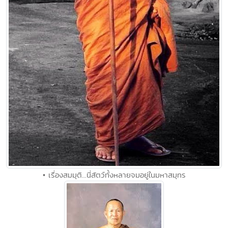
• เรื่องสมมุติ...นี่สัตว์ทั้งหลายจมอยู่ในมหาสมุทร