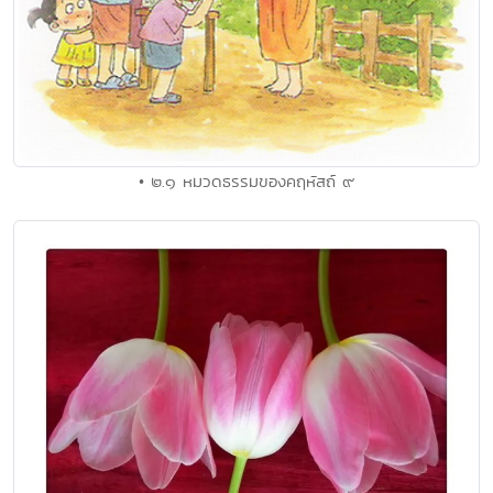
• ๒.๑ หมวดธรรมของคฤหัสถ์ ๙