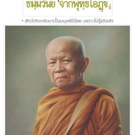
• สัตว์เกิดกลับมาเป็นมนุษย์มีน้อย เพราะไม่รู้อริยสัจ