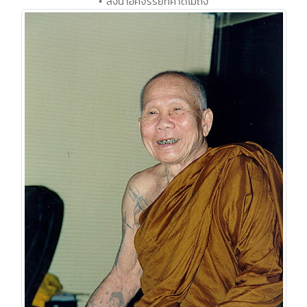
• สิ่งน่าอัศจรรย์ที่คาดไม่ถึง