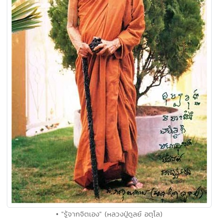
• "รู้จากจิตเอง" (หลวงปู่ดูลย์ อตุโล)