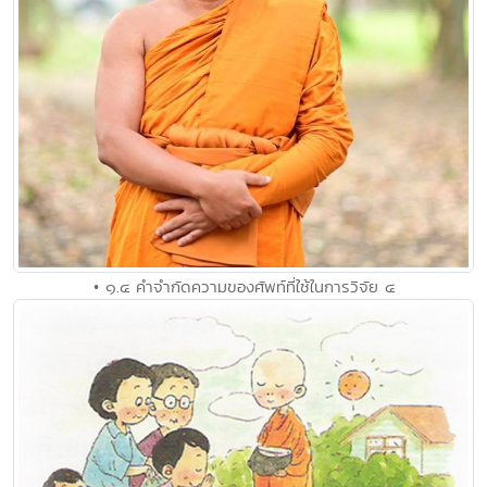
• ๑.๔ คำจำกัดความของศัพท์ที่ใช้ในการวิจัย ๔