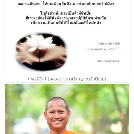
• พรปีใหม่ (หลวงตามหาบัว ญาณสัมปันโน)