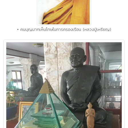
• คนบุญมากเห็นโทษในการครองเรือน (หลวงปู่เหรียญ)