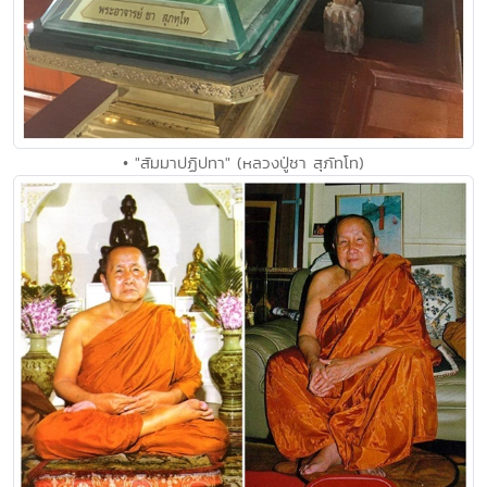
• "สัมมาปฏิปทา" (หลวงปู่ชา สุภัทโท)