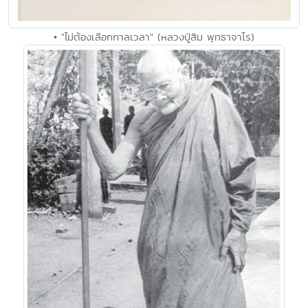
• "ไม่ต้องเลือกกาลเวลา" (หลวงปู่สิม พุทธาจาโร)