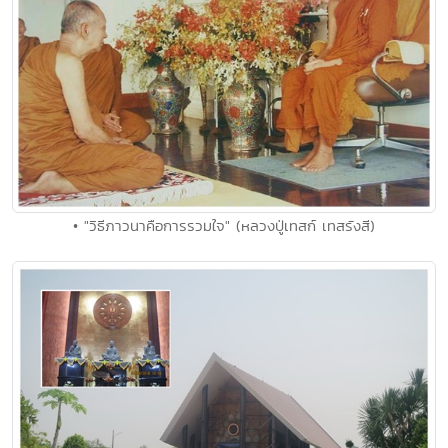
• "วิธีภาวนาคือการรวมใจ" (หลวงปู่เทสก์ เทสรังสี)