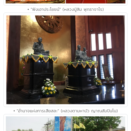
• "ฟังเอาประโยชน์" (หลวงปู่สิม พุทธาจาโร)
• "อำนาจแห่งการเสียสละ" (หลวงตามหาบัว ญาณสัมปันโน)