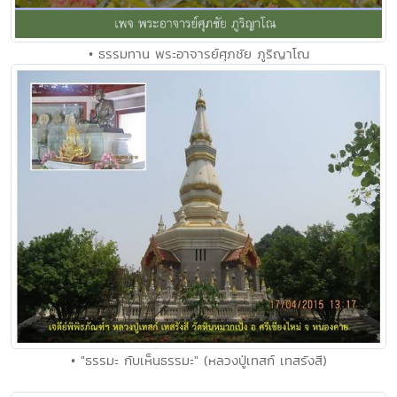
• ธรรมทาน พระอาจารย์ศุภชัย ภูริญาโณ
• "ธรรมะ กับเห็นธรรมะ" (หลวงปู่เทสก์ เทสรังสี)