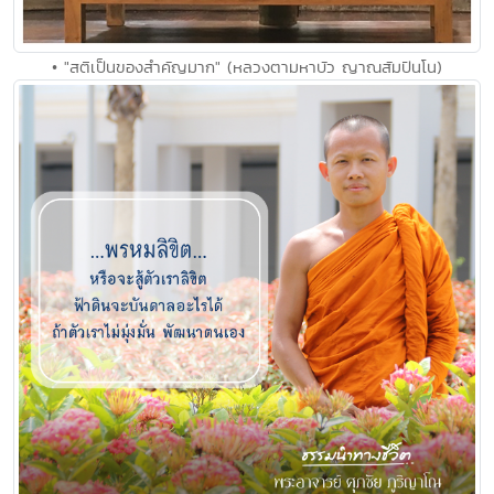
• "สติเป็นของสำคัญมาก" (หลวงตามหาบัว ญาณสัมปันโน)