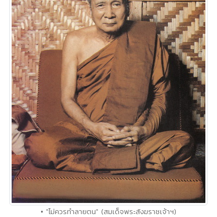
• "ไม่ควรทำลายตน" (สมเด็จพระสังฆราชเจ้าฯ)