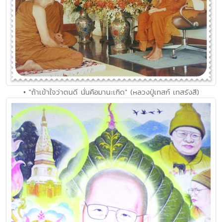
• "ถ้าเข้าใจว่าตนดี นั่นคือมานะเกิด" (หลวงปู่เทสก์ เทสรังสี)