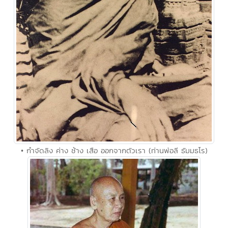
• กำจัดลิง ค่าง ช้าง เสือ ออกจากตัวเรา (ท่านพ่อลี ธัมมธโร)