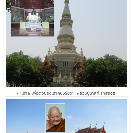
• "เราละเพื่อตัวของเราคนเดียว" (หลวงปู่เทสก์ เทสรังสี)