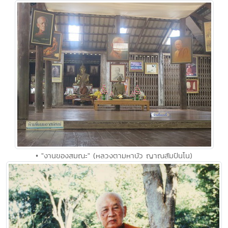
• "งานของสมณะ" (หลวงตามหาบัว ญาณสัมปันโน)