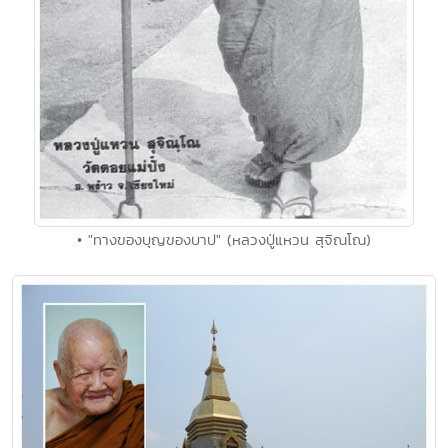
• "ทางของบุญของบาป" (หลวงปู่แหวน สุจิณโณ)