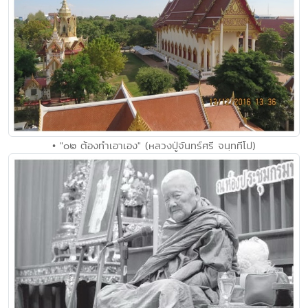
• "๐๒ ต้องทำเอาเอง" (หลวงปู่จันทร์ศรี จนฺททีโป)