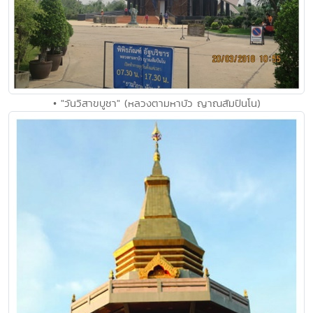
• "วันวิสาขบูชา" (หลวงตามหาบัว ญาณสัมปันโน)