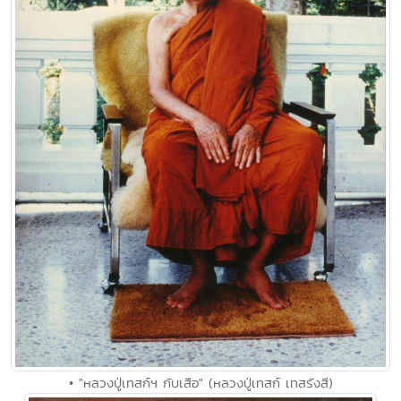
• "หลวงปู่เทสก์ฯ กับเสือ" (หลวงปู่เทสก์ เทสรังสี)