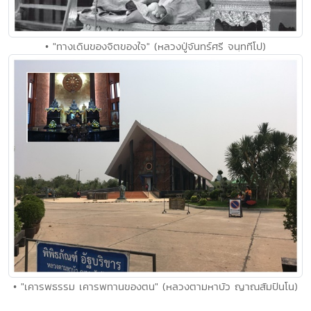
• "ทางเดินของจิตของใจ" (หลวงปู่จันทร์ศรี จนฺททีโป)
• "เคารพธรรม เคารพทานของตน" (หลวงตามหาบัว ญาณสัมปันโน)