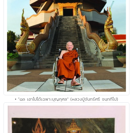
• "๘๓ เอาไปได้เฉพาะบุญกุศล" (หลวงปู่จันทร์ศรี จนฺททีโป)