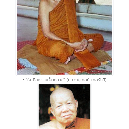
• "ใจ คือความเป็นกลาง" (หลวงปู่เทสก์ เทสรังสี)