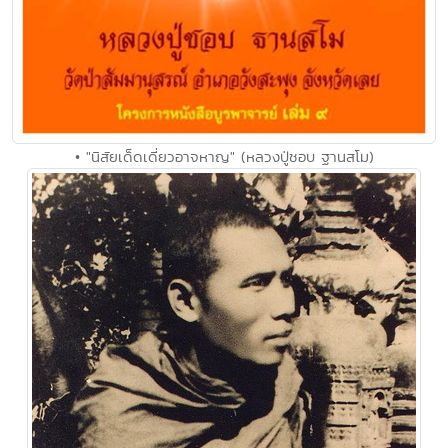
• "นิสัยเด็ดเดี่ยวอาจหาญ" (หลวงปู่ชอบ ฐานสโม)