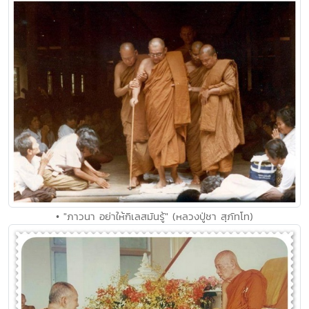
• "ภาวนา อย่าให้กิเลสมันรู้" (หลวงปู่ชา สุภัทโท)