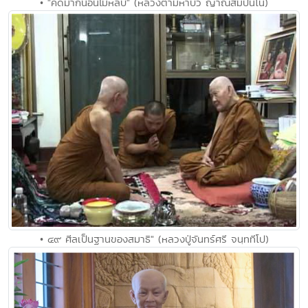
• "คิดมากนอนไม่หลับ" (หลวงตามหาบัว ญาณสัมปันโน)
• ๔๙ ศีลเป็นฐานของสมาธิ" (หลวงปู่จันทร์ศรี จนฺททีโป)