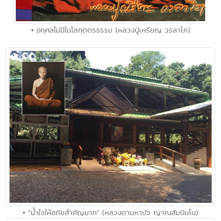
• อกุศลไม่มีในโลกุตตรธรรม (หลวงปู่เหรียญ วรลาโภ)
• "น้ำใจให้อภัยสำคัญมาก" (หลวงตามหาบัว ญาณสัมปันโน)