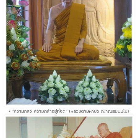
• "ความกลัว ความกล้าอยู่ที่จิต" (หลวงตามหาบัว ญาณสัมปันโน)