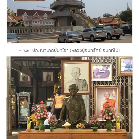
• "๘๙ ปัญญาเกิดขึ้นที่ใจ" (หลวงปู่จันทร์ศรี จนฺททีโป)