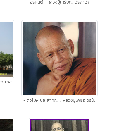
อรหันต์ : หลวงปู่เหรียญ วรลาโภ
สก์ เทส
• ตัวโมหะนี่ล่ะสำคัญ : หลวงปู่เพียร วิริโย