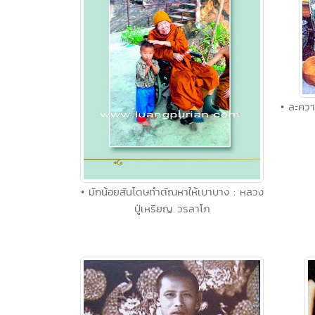
• ละควา
• มักน้อยสันโดษทำตัณหาให้เบาบาง : หลวง
ปู่เหรียญ วรลาโภ