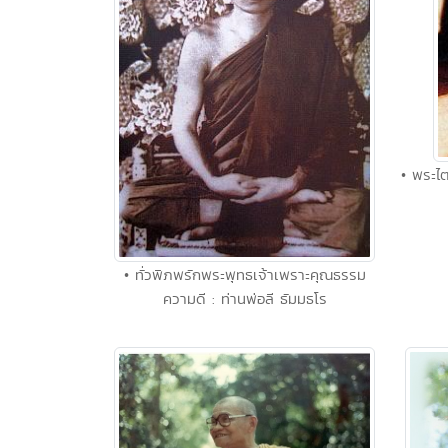
• พระไต
• ทั่วพิภพรักพระพุทธเจ้าเพราะคุณธรรม
ความดี : ท่านพ่อลี ธัมมธโร