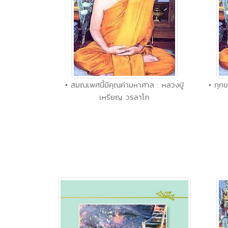
• สมณเพศนี้มีคุณค่ามหาศาล : หลวงปู่
• ทุกข
เหรียญ วรลาโภ