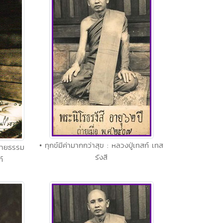
• ทุกข์มีค่ามากกว่าสุข : หลวงปู่เทสก์ เทส
จ่ายธรรม
รังสี
์