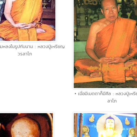
มหลงในรูปกับนาม : หลวงปู่เหรียญ
วรลาโภ
• เมื่อมีเมตตาก็มีศีล : หลวงปู่เห
ลาโภ