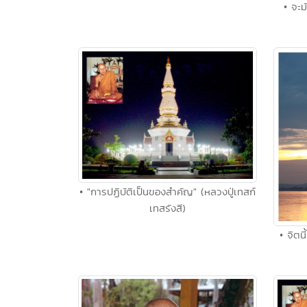
• จะ
• "การปฏิบัติเป็นของสำคัญ" (หลวงปู่เทสก์
เทสรังสี)
• จิตน