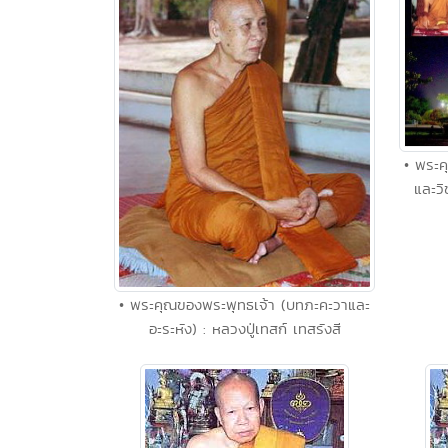
• พระค
และวิ
• พระคุณของพระพุทธเจ้า (บทภะคะวาและ
อะระหัง) : หลวงปู่เทสก์ เทสรังสี