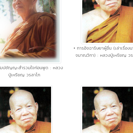
• การอิจฉาริษยาผู้อื่น (เล่าเรื่อ
จมาณวิกา) : หลวงปู่เหรียญ ว
ิสัมปชัญญะสำรวมใจก่อนพูด : หลวง
ปู่เหรียญ วรลาโภ