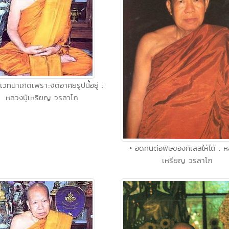
เวทนาเกิดเพราะจิตอาศัยรูปนี้อยู่ :
หลวงปู่เหรียญ วรลาโภ
• อดทนต่อพิษของกิเลสให้ได้ : ห
เหรียญ วรลาโภ