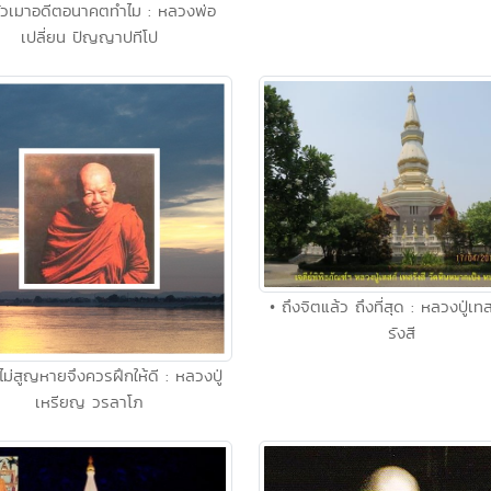
มัวเมาอดีตอนาคตทำไม : หลวงพ่อ
เปลี่ยน ปัญญาปทีโป
• ถึงจิตแล้ว ถึงที่สุด : หลวงปู่เท
รังสี
ี้ไม่สูญหายจึงควรฝึกให้ดี : หลวงปู่
เหรียญ วรลาโภ