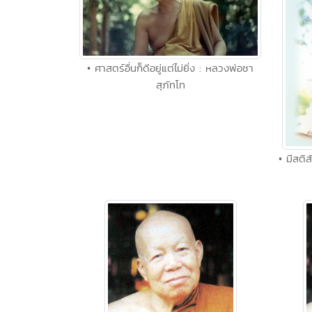
• ศาสตร์อื่นก็ดีอยู่แต่ไม่ยิ่ง : หลวงพ่อชา
สุภัทโท
• มีสต