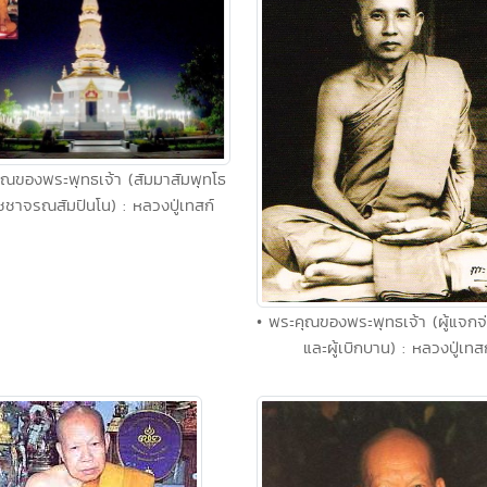
ุณของพระพุทธเจ้า (สัมมาสัมพุทโธ
ชชาจรณสัมปันโน) : หลวงปู่เทสก์
• พระคุณของพระพุทธเจ้า (ผู้แจก
และผู้เบิกบาน) : หลวงปู่เทสก