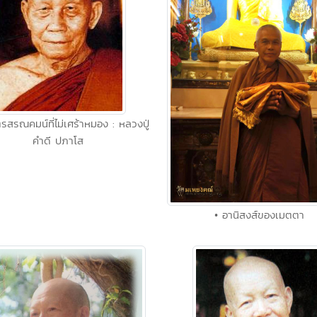
รสรณคมน์ที่ไม่เศร้าหมอง : หลวงปู่
คำดี ปภาโส
• อานิสงส์ของเมตตา