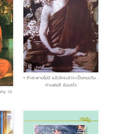
• ถ้าสะพานไม่มี..แล้วใครเล่าจะเป็นคนเดิน :
ท่านพ่อลี ธัมมธโร
รียญ วร