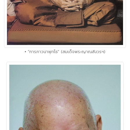
• "การภาวนาพุทโธ" (สมเด็จพระญาณสังวรฯ)