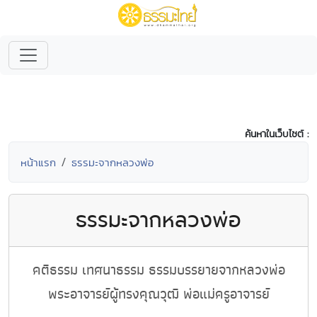
ค้นหาในเว็บไซต์ :
หน้าแรก
ธรรมะจากหลวงพ่อ
ธรรมะจากหลวงพ่อ
คติธรรม เทศนาธรรม ธรรมบรรยายจากหลวงพ่อ
พระอาจารย์ผู้ทรงคุณวุฒิ พ่อแม่ครูอาจารย์