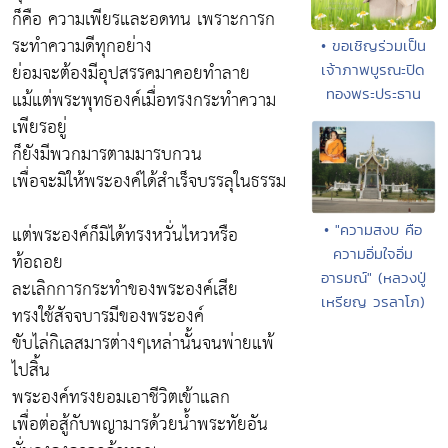
ก็คือ ความเพียรและอดทน เพราะการก
ระทำความดีทุกอย่าง
• ขอเชิญร่วมเป็น
ย่อมจะต้องมีอุปสรรคมาคอยทำลาย
เจ้าภาพบูรณะปิด
ทองพระประธาน
แม้แต่พระพุทธองค์เมื่อทรงกระทำความ
เพียรอยู่
ก็ยังมีพวกมารตามมารบกวน
เพื่อจะมิให้พระองค์ได้สำเร็จบรรลุในธรรม
แต่พระองค์ก็มิได้ทรงหวั่นไหวหรือ
• "ความสงบ คือ
ความอิ่มใจอิ่ม
ท้อถอย
อารมณ์" (หลวงปู่
ละเลิกการกระทำของพระองค์เสีย
เหรียญ วรลาโภ)
ทรงใช้สัจจบารมีของพระองค์
ขับไล่กิเลสมารต่างๆเหล่านั้นจนพ่ายแพ้
ไปสิ้น
พระองค์ทรงยอมเอาชีวิตเข้าแลก
เพื่อต่อสู้กับพญามารด้วยน้ำพระทัยอัน