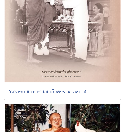
"เพราะกามนี่แหละ" (สมเด็จพระสังฆราชเจ้า)