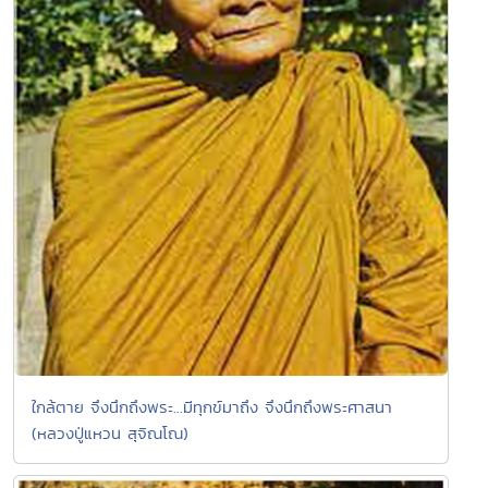
ใกล้ตาย จึงนึกถึงพระ...มีทุกข์มาถึง จึงนึกถึงพระศาสนา
(หลวงปู่แหวน สุจิณโณ)