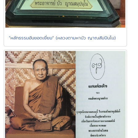
"หลักธรรมอันยอดเยี่ยม" (หลวงตามหาบัว ญาณสัมปันโน)