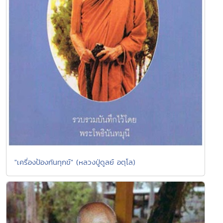
"เครื่องป้องกันทุกข์" (หลวงปู่ดูลย์ อตุโล)