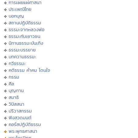
การเผยแผ่ศาสนา
ประเพณีไทย
บอกบุญ
สถานปฏิบัติธรรม
ธรรมะจากหลวงพ่อ
ธรรมะกับเยาวชน
นิทานธรรมะบันเทิง
ธรรมะบรรยาย
บทความธรรมะ
กวีธรรมะ
คติธรรม คำคม โดนใจ
กรรม
ศีล
บุญทาน
สมาธิ
วิปัสสนา
ปริวาสกรรม
ฟังสวดมนต์
คอร์สปฏิบัติธรรม
พระพุทธศาสนา
พระไตรปิฏก