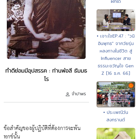
ฝึกได้
• เจาะใจEP.47 : "วนิ
อินพุทธ" จากวัยรุ่น
หลงทางในชีวิต สู่
Influencer สาย
ธรรมะขวัญใจ Gen
ทำดีย่อมมีอุปสรรค : ท่านพ่อลี ธัมมธ
Z [16 ธ.ค. 66]
โร
จำปาพร
• ประเพณีวัน
สงกรานต์
ข้อสำคัญของผู้ปฏิบัติที่ต้องการจะพ้น
ทุกข์นั้น