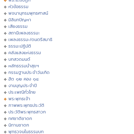
หัวข้อธรรม
พจนานุกรมพุทธศาสน์
มิลินทปัญหา
เสียงธรรม
สถานีเพลงธรรมะ
เพลงธรรมะ/ดนตรีสมาธิ
ธรรมะปฏิบัติ
คลังแสงแห่งธรรม
บทสวดมนต์
หลักธรรมนำสุขฯ
กรรมฐานประจำวันเกิด
ฮีต ๑๒ คอง ๑๔
งานบุญประจำปี
ประเพณีทั่วไทย
พระพุทธเจ้า
ภาพพระพุทธประวัติ
ประวัติพระพุทธสาวก
ทศชาติชาดก
นิทานชาดก
พุทธวจนในธรรมบท