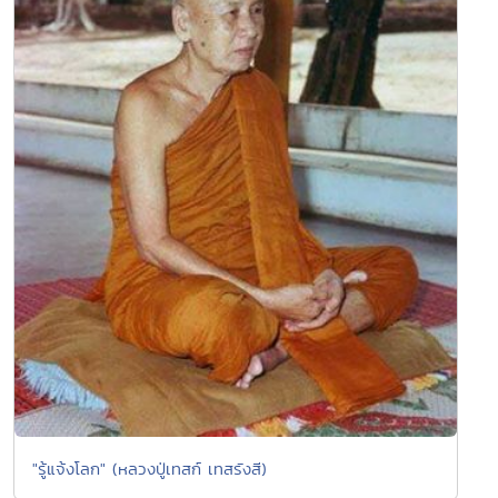
"รู้แจ้งโลก" (หลวงปู่เทสก์ เทสรังสี)