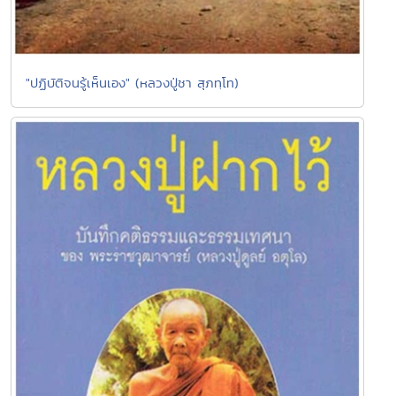
"ปฏิบัติจนรู้เห็นเอง" (หลวงปู่ชา สุภทฺโท)