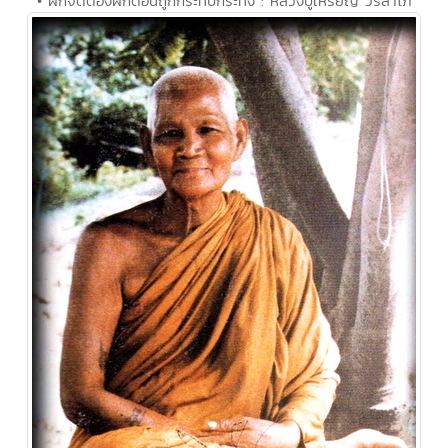
• ฝึกจิตต้องฝึกตอนถูกกระทบกระทั่ง : หลวงปู่เหรียญ วรลาโภ