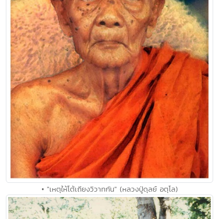
• "เหตุให้โต้เถียงวิวาทกัน" (หลวงปู่ดุลย์ อตุโล)