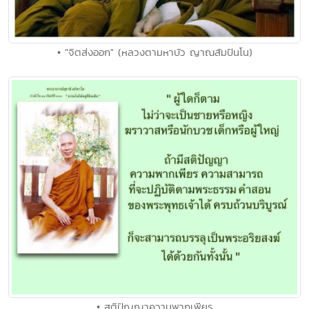
• "จิตส่งออก" (หลวงตามหาบัว ญาณสัมปันโน)
• สติปัญญาความพากเพียร