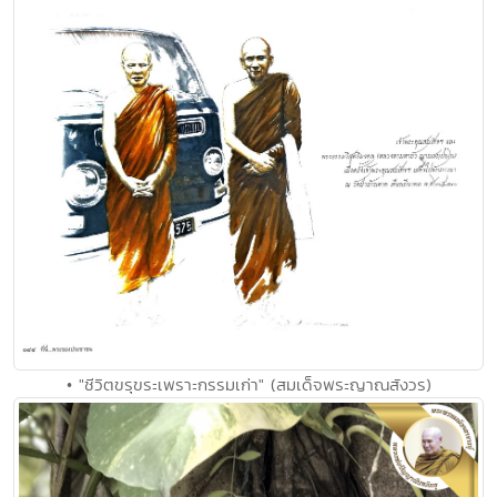
• "ชีวิตขรุขระเพราะกรรมเก่า" (สมเด็จพระญาณสังวร)