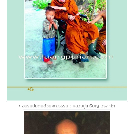
• อบรมบ่มตนด้วยคุณธรรม : หลวงปู่เหรียญ วรลาโภ