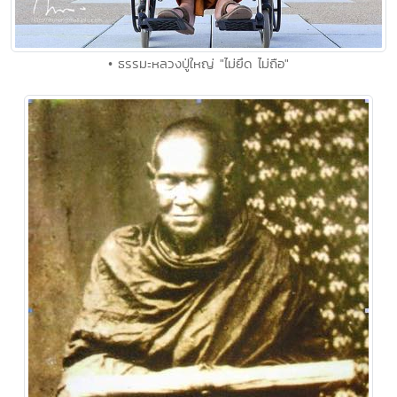
• ธรรมะหลวงปู่ใหญ่ "ไม่ยึด ไม่ถือ"