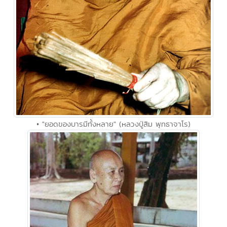
• "ยอดของบารมีทั้งหลาย" (หลวงปู่สิม พุทธาจาโร)