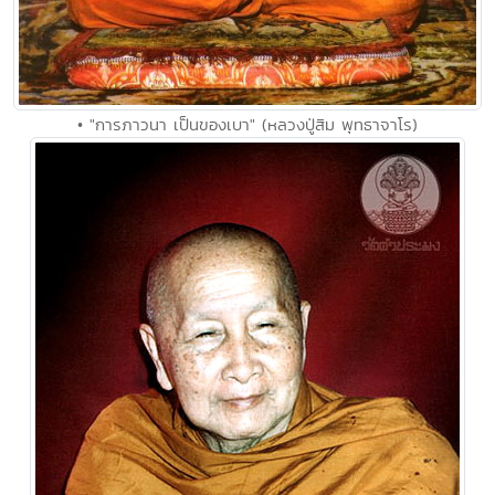
• "การภาวนา เป็นของเบา" (หลวงปู่สิม พุทธาจาโร)