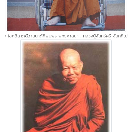
• โชคดีลาภดีวาสนาดีที่พบพระพุทธศาสนา : หลวงปู่จันทร์ศรี จันททีโป