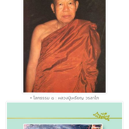
• โลกธรรม ๘ : หลวงปู่เหรียญ วรลาโภ