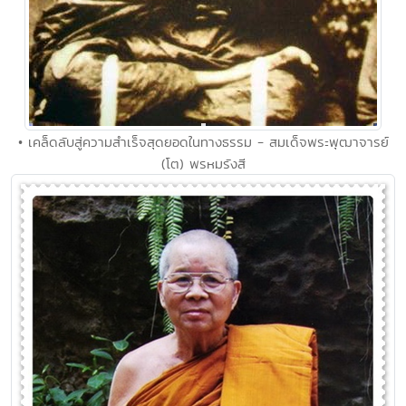
• เคล็ดลับสู่ความสำเร็จสุดยอดในทางธรรม - สมเด็จพระพุฒาจารย์
(โต) พรหมรังสี