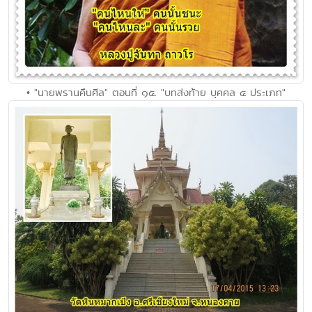
• "นายพรานคืนศีล" ตอนที่ ๑๕. "บทส่งท้าย บุคคล ๔ ประเภท"