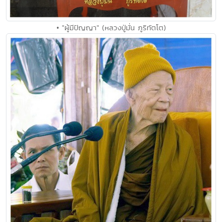
• "ผู้มีปัญญา" (หลวงปู่มั่น ภูริทัตโต)