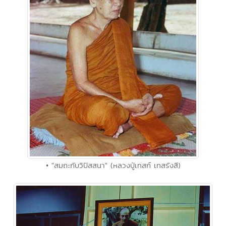
• "สมถะกับวิปัสสนา" (หลวงปู่เทสก์ เทสรังสี)