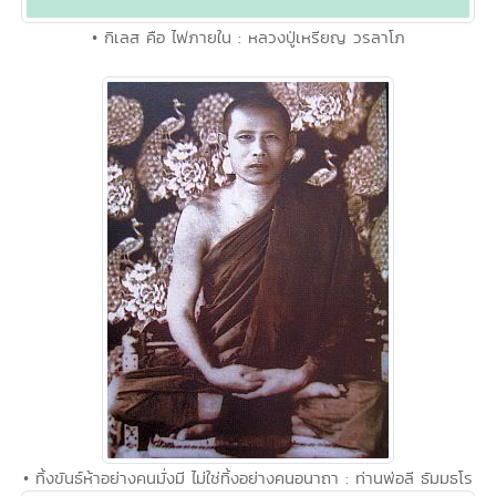
• กิเลส คือ ไฟภายใน : หลวงปู่เหรียญ วรลาโภ
• ทิ้งขันธ์ห้าอย่างคนมั่งมี ไม่ใช่ทิ้งอย่างคนอนาถา : ท่านพ่อลี ธัมมธโร