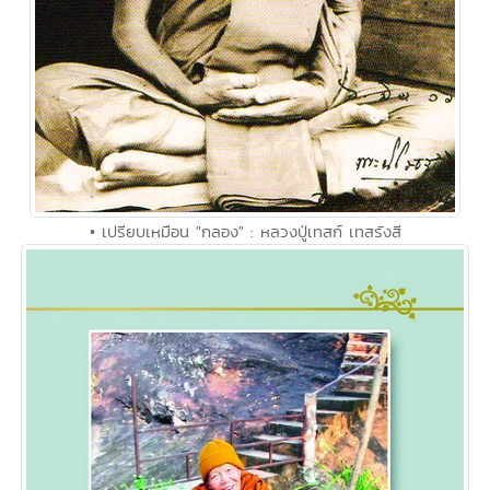
• เปรียบเหมือน "กลอง" : หลวงปู่เทสก์ เทสรังสี