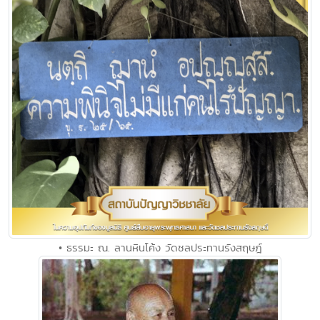
• ธรรมะ ณ. ลานหินโค้ง วัดชลประทานรังสฤษฎ์