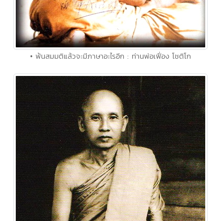
• พ้นสมมติแล้วจะมีภาษาอะไรอีก : ท่านพ่อเฟื่อง โชติโก