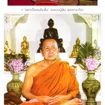
• "อย่าเป็นคนใจสั้น" (หลวงปู่สิม พุทฺธาจาโร)