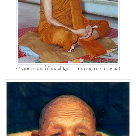
• "ราคะ เหมือนน้ำไหลลงไปสู่ที่ต่ำ" (หลวงปู่เทสก์ เทสรังสี)