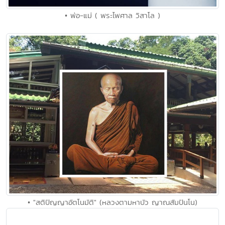
• พ่อ-แม่ ( พระไพศาล วิสาโล )
• "สติปัญญาอัตโนมัติ" (หลวงตามหาบัว ญาณสัมปันโน)