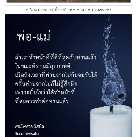
• "นรก คือความโกรธ" (หลวงปู่เทสก์ เทสรังสี)