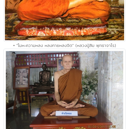
• "โมหะความหลง หลงกายหลงจิต" (หลวงปู่สิม พุทธาจาโร)