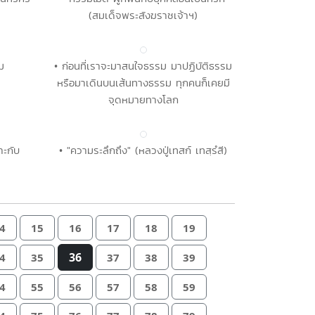
(สมเด็จพระสังฆราชเจ้าฯ)
ม
• ก่อนที่เราจะมาสนใจธรรม มาปฏิบัติธรรม
หรือมาเดินบนเส้นทางธรรม ทุกคนก็เคยมี
จุดหมายทางโลก
ะกับ
• "ความระลึกถึง" (หลวงปู่เทสก์ เทสฺรํสี)
4
15
16
17
18
19
36
4
35
37
38
39
4
55
56
57
58
59