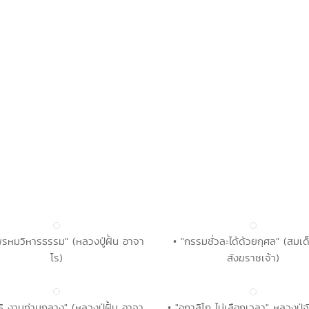
ีพรหมวิหารธรรม" (หลวงปู่ฝั้น อาจา
• "กรรมชั่วละได้ด้วยกุศล" (สมเ
โร)
สังฆราชเจ้า)
ธิ งามท่ามกลาง" (หลวงปู่ฝั้น อาจา
• "อกาลิโก ไม่เลือกเวลา" หลวงปู่จ