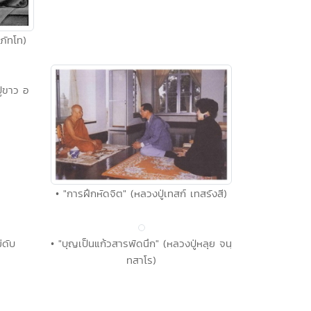
ุภัทโท)
ู่ขาว อ
• "การฝึกหัดจิต" (หลวงปู่เทสก์ เทสรังสี)
่ดับ
• "บุญเป็นแก้วสารพัดนึก" (หลวงปู่หลุย จนฺ
ทสาโร)