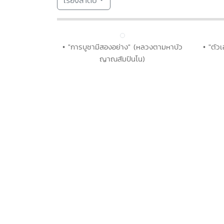
เรียงลำดับ
• "การบูชามีสองอย่าง" (หลวงตามหาบัว
• "ตัว
ญาณสัมปันโน)