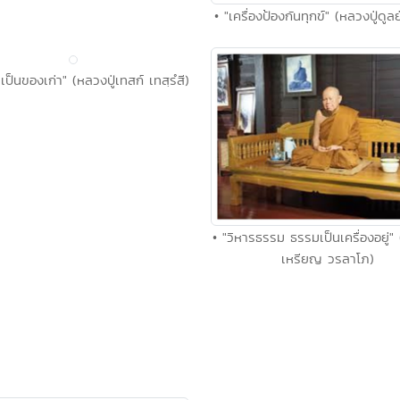
• "เครื่องป้องกันทุกข์" (หลวงปู่ดูลย
ป็นของเก่า" (หลวงปู่เทสก์ เทสฺรํสี)
• "วิหารธรรม ธรรมเป็นเครื่องอยู่" 
เหรียญ วรลาโภ)