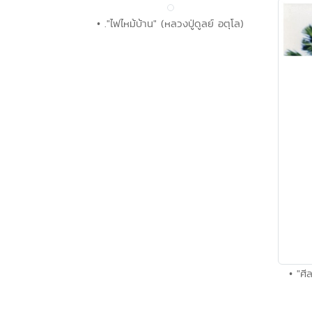
• ."ไฟไหม้บ้าน" (หลวงปู่ดูลย์ อตุโล)
• "ศี