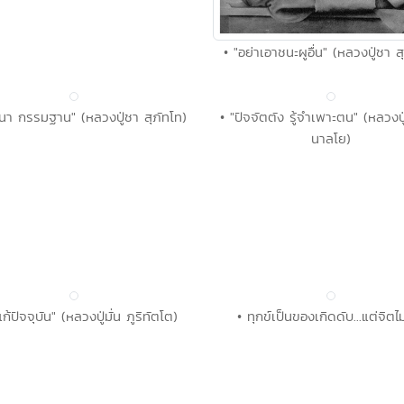
• "อย่าเอาชนะผูอื่น" (หลวงปู่ชา ส
นา กรรมฐาน" (หลวงปู่ชา สุภัทโท)
• "ปัจจัตตัง รู้จำเพาะตน" (หลวงป
นาลโย)
แก้ปัจจุบัน" (หลวงปู่มั่น ภูริทัตโต)
• ทุกข์เป็นของเกิดดับ...แต่จิตไม