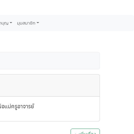
กบุญ
มุมสมาชิก
อแม่ครูอาจารย์