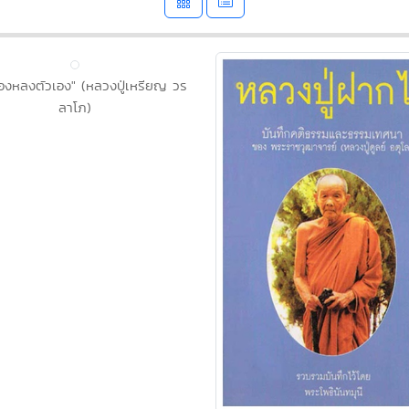
เองหลงตัวเอง" (หลวงปู่เหรียญ วร
ลาโภ)