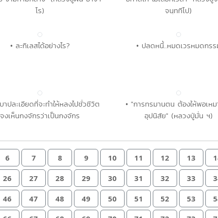
โร)
จนฺททีโป)
• ละกิเลสได้อย่างไร?
• ปลดหนี้..หมดเวรหมดกรร
งบาปละเอียดที่จะทำให้หลงไปชั่วชีวิต
• "การทรมานตน ต้องให้พอเหมา
จงเห็นกงจักรว่าเป็นกงจักร
อุปนิสัย" (หลวงปู่มั่น ฯ)
6
7
8
9
10
11
12
13
1
26
27
28
29
30
31
32
33
3
46
47
48
49
50
51
52
53
5