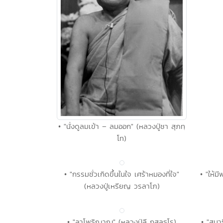
• "นั่งดูลมเข้า – ลมออก" (หลวงปู่ชา สุภทฺ
โท)
• "กรรมชั่วเกิดขึ้นในใจ เศร้าหมองที่ใจ"
• "ให้ม
(หลวงปู่เหรียญ วรลาโภ)
• "ลาโพธิญาณ" (หลวงปู่ลี กุสลธโร)
• "สมา