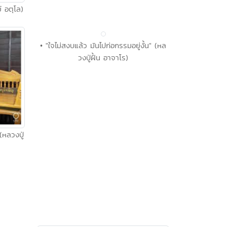
์ อตุโล)
• "ใจไม่สงบแล้ว มันไปก่อกรรมอยู่งั้น" (หล
วงปู่ฝั้น อาจาโร)
(หลวงปู่