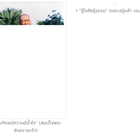
• "รู้ใจคือรู้ธรรม" (หลวงปู่หล้า เ
ลเกิดแต่ความมีนํ้าใจ" (สมเด็จพระ
สังฆราชเจ้า)