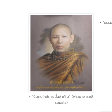
• "ธรรมเ
• "จิตคนใกล้ตายนั้นสำคัญ" (พระอาจารย์ลี
ธมฺมธโร)