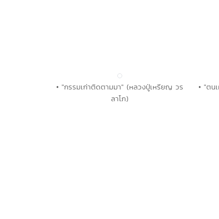
• "กรรมเก่าติดตามมา" (หลวงปู่เหรียญ วร
• "ตนเ
ลาโภ)