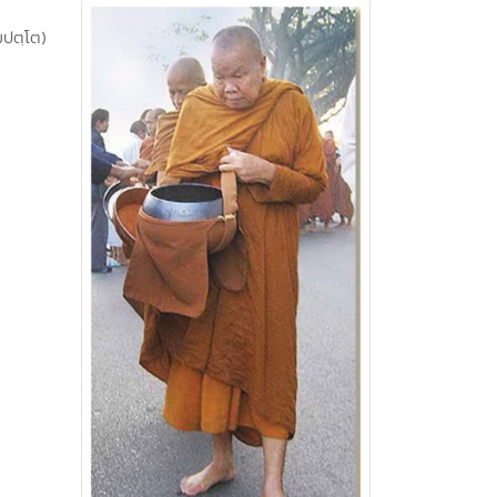
ขมปตฺโต)