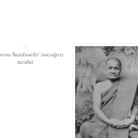
ผาตน ก็แม่นใจเผาใจ" (หลวงปู่ขาว
อนาลโย)