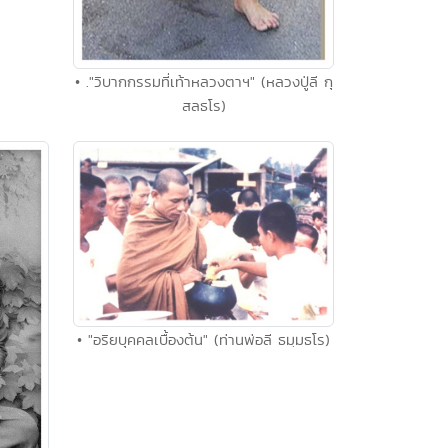
• ."วิบากกรรมที่เท้าหลวงตาฯ" (หลวงปู่ลี กุ
สลธโร)
• "อริยบุคคลเบื้องต้น" (ท่านพ่อลี ธมฺมธโร)