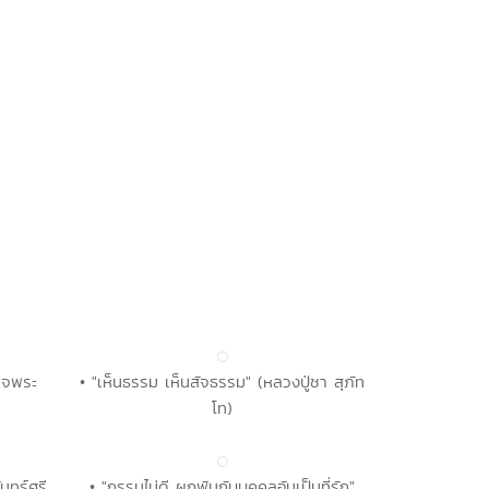
ด็จพระ
• "เห็นธรรม เห็นสัจธรรม" (หลวงปู่ชา สุภัท
โท)
ันทร์ศรี
• "กรรมไม่ดี ผูกพันกับบุคคลอันเป็นที่รัก"