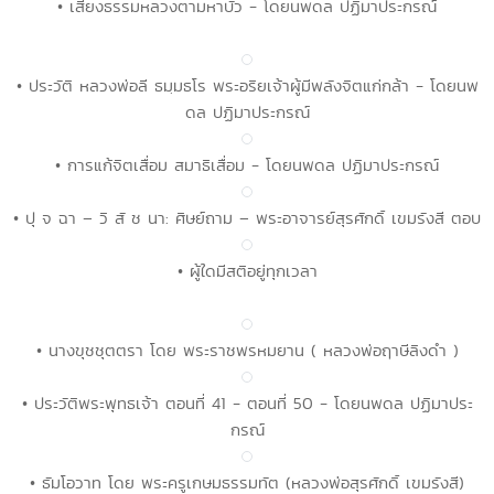
• เสียงธรรมหลวงตามหาบัว - โดยนพดล ปฏิมาประกรณ์
• ประวัติ หลวงพ่อลี ธมฺมธโร พระอริยเจ้าผู้มีพลังจิตแก่กล้า - โดยนพ
ดล ปฏิมาประกรณ์
• การแก้จิตเสื่อม สมาธิเสื่อม - โดยนพดล ปฏิมาประกรณ์
• ปุ จ ฉา – วิ สั ช นา: ศิษย์ถาม – พระอาจารย์สุรศักดิ์ เขมรังสี ตอบ
• ผู้ใดมีสติอยู่ทุกเวลา
• นางขุชชุตตรา โดย พระราชพรหมยาน ( หลวงพ่อฤาษีลิงดำ )
• ประวัติพระพุทธเจ้า ตอนที่ 41 - ตอนที่ 50 - โดยนพดล ปฏิมาประ
กรณ์
• ธัมโอวาท โดย พระครูเกษมธรรมทัต (หลวงพ่อสุรศักดิ์ เขมรังสี)