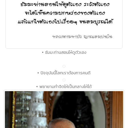
• ธัมมะท่านสอนให้ดูตัวเอง
• ปัจจุบันนี้โลกเราต้องการคนดี
• พยายามทำจิตให้เป็นกลางให้ได้