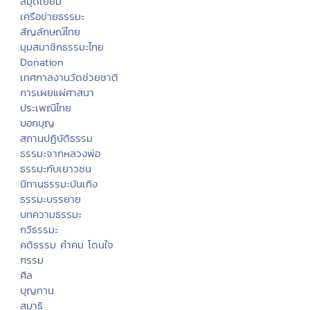
สมุดเยี่ยม
เครือข่ายธรรมะ
สัญลักษณ์ไทย
มุมสมาชิกธรรมะไทย
Donation
เทศกาลงานวัดช่วยชาติ
การเผยแผ่ศาสนา
ประเพณีไทย
บอกบุญ
สถานปฏิบัติธรรม
ธรรมะจากหลวงพ่อ
ธรรมะกับเยาวชน
นิทานธรรมะบันเทิง
ธรรมะบรรยาย
บทความธรรมะ
กวีธรรมะ
คติธรรม คำคม โดนใจ
กรรม
ศีล
บุญทาน
สมาธิ