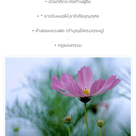
• มัวแต่คิดจะต่อต้านผู้อื่น
• * ยาจริงหมอให้,ยาใจคือบุญกุศล
• คำสอนหลวงพ่อ (ทำบุญให้ครบทุกหมู่)
• กฎแห่งกรรม