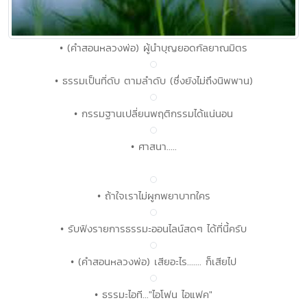
• (คำสอนหลวงพ่อ) ผู้นำบุญยอดกัลยาณมิตร
• ธรรมเป็นที่ดับ ตามลำดับ (ซึ่งยังไม่ถึงนิพพาน)
• กรรมฐานเปลี่ยนพฤติกรรมได้แน่นอน
• ศาสนา.....
• ถ้าใจเราไม่ผูกพยาบาทใคร
• รับฟังรายการธรรมะออนไลน์สดๆ ได้ที่นี้ครับ
• (คำสอนหลวงพ่อ) เสียอะไร....... ก็เสียไป
• ธรรมะไอที..."ไอโฟน ไอแฟค"