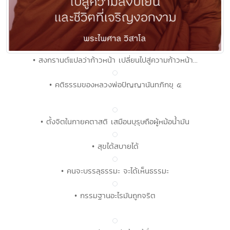
• สงกรานต์แปลว่าก้าวหน้า เปลี่ยนไปสู่ความก้าวหน้า...
• คติธรรมของหลวงพ่อปัญญานันทภิกขุ ๕
• ตั้งจิตในกายคตาสติ เสมือนบุรุษถือผู้หม้อน้ำมัน
• สุขได้สบายได้
• คนจะบรรลุธรรมะ จะได้เห็นธรรมะ
• กรรมฐานอะไรมันถูกจริต