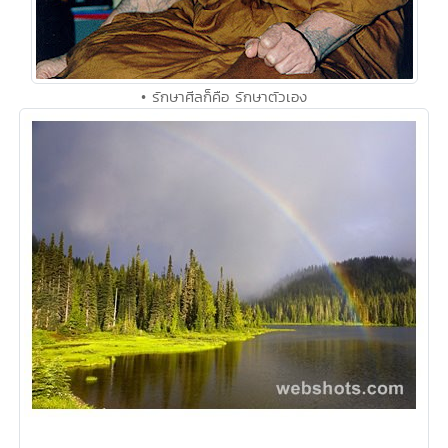
• รักษาศีลก็คือ รักษาตัวเอง